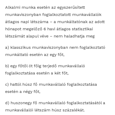
Alkalmi munka esetén az egyszerűsített
munkaviszonyban foglalkoztatott munkavállalók
átlagos napi létszáma – a munkáltatónak az adott
hónapot megelőző 6 havi átlagos statisztikai
létszámát alapul véve – nem haladhatja meg
a) klasszikus munkaviszonyban nem foglalkoztató
munkáltató esetén az egy főt,
b) egy főtől öt főig terjedő munkavállaló
foglalkoztatása esetén a két főt,
c) hattól húsz fő munkavállaló foglalkoztatása
esetén a négy főt,
d) huszonegy fő munkavállaló foglalkoztatásától a
munkavállalói létszám húsz százalékát.