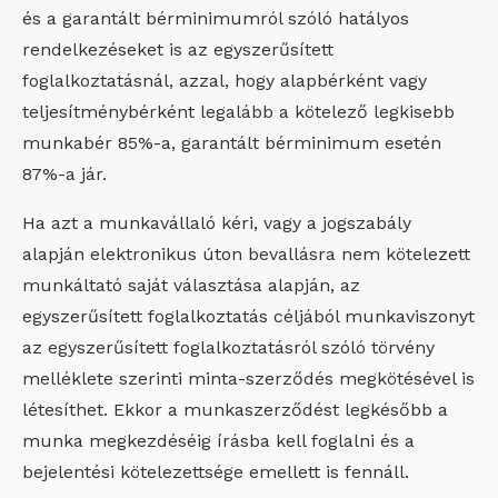
és a garantált bérminimumról szóló hatályos
rendelkezéseket is az egyszerűsített
foglalkoztatásnál, azzal, hogy alapbérként vagy
teljesítménybérként legalább a kötelező legkisebb
munkabér 85%-a, garantált bérminimum esetén
87%-a jár.
Ha azt a munkavállaló kéri, vagy a jogszabály
alapján elektronikus úton bevallásra nem kötelezett
munkáltató saját választása alapján, az
egyszerűsített foglalkoztatás céljából munkaviszonyt
az egyszerűsített foglalkoztatásról szóló törvény
melléklete szerinti minta-szerződés megkötésével is
létesíthet. Ekkor a munkaszerződést legkésőbb a
munka megkezdéséig írásba kell foglalni és a
bejelentési kötelezettsége emellett is fennáll.