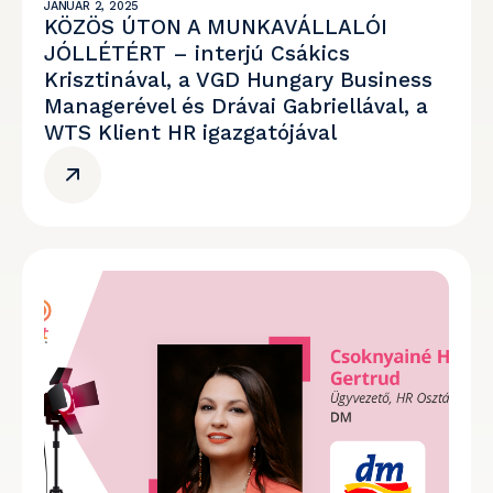
JANUÁR 2, 2025
KÖZÖS ÚTON A MUNKAVÁLLALÓI
JÓLLÉTÉRT – interjú Csákics
Krisztinával, a VGD Hungary Business
Managerével és Drávai Gabriellával, a
WTS Klient HR igazgatójával