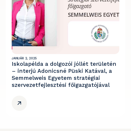
JANUÁR 2, 2025
Iskolapélda a dolgozói jóllét területén
– interjú Adonicsné Püski Katával, a
Semmelweis Egyetem stratégiai
szervezetfejlesztési főigazgatójával