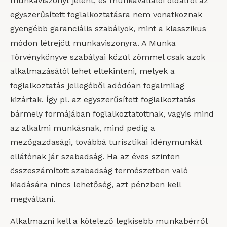
munkaviszonyt jelent, és munkavállalói oldalról az
egyszerűsített foglalkoztatásra nem vonatkoznak
gyengébb garanciális szabályok, mint a klasszikus
módon létrejött munkaviszonyra. A Munka
Törvénykönyve szabályai közül zömmel csak azok
alkalmazásától lehet eltekinteni, melyek a
foglalkoztatás jellegéből adódóan fogalmilag
kizártak. Így pl. az egyszerűsített foglalkoztatás
bármely formájában foglalkoztatottnak, vagyis mind
az alkalmi munkásnak, mind pedig a
mezőgazdasági, továbbá turisztikai idénymunkát
ellátónak jár szabadság. Ha az éves szinten
összeszámított szabadság természetben való
kiadására nincs lehetőség, azt pénzben kell
megváltani.
Alkalmazni kell a kötelező legkisebb munkabérről