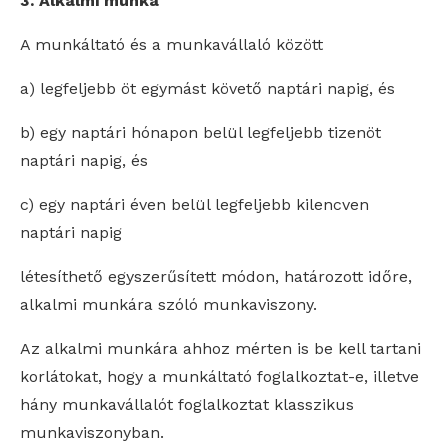
3. Alkalmi munka
A munkáltató és a munkavállaló között
a) legfeljebb öt egymást követő naptári napig, és
b) egy naptári hónapon belül legfeljebb tizenöt
naptári napig, és
c) egy naptári éven belül legfeljebb kilencven
naptári napig
létesíthető egyszerűsített módon, határozott időre,
alkalmi munkára szóló munkaviszony.
Az alkalmi munkára ahhoz mérten is be kell tartani
korlátokat, hogy a munkáltató foglalkoztat-e, illetve
hány munkavállalót foglalkoztat klasszikus
munkaviszonyban.