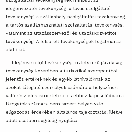
szolgáltatási tevékenységnek minősül az
idegenvezetői tevékenység, a lovas szolgáltató
tevékenység, a szálláshely-szolgáltatási tevékenység,
a tartós szálláshasználati szolgáltatási tevékenység,
valamint az utazásszervezői és utazásközvetítői
tevékenység. A felsorolt tevékenységek fogalmai az
alábbiak:
Idegenvezetői tevékenység: üzletszerű gazdasági
tevékenység keretében a turisztikai szempontból
jelentős értékeknek és egyéb látnivalóknak az
azokat látogató személyek számára a helyszínen
való részletes ismertetése és ehhez kapcsolódóan a
látogatók számára nem ismert helyen való
eligazodás érdekében általános tájékoztatás, illetve
adott esetben segítség nyújtása