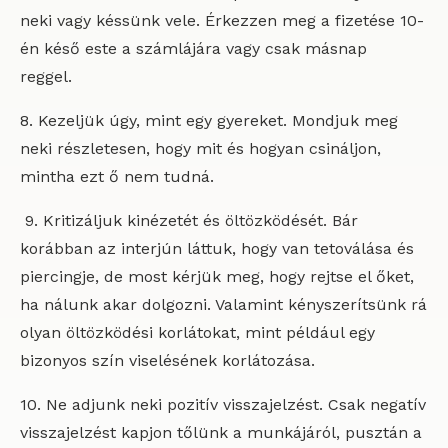
neki vagy késsünk vele. Érkezzen meg a fizetése 10-
én késő este a számlájára vagy csak másnap
reggel.
8. Kezeljük úgy, mint egy gyereket. Mondjuk meg
neki részletesen, hogy mit és hogyan csináljon,
mintha ezt ő nem tudná.
9. Kritizáljuk kinézetét és öltözködését. Bár
korábban az interjún láttuk, hogy van tetoválása és
piercingje, de most kérjük meg, hogy rejtse el őket,
ha nálunk akar dolgozni. Valamint kényszerítsünk rá
olyan öltözködési korlátokat, mint például egy
bizonyos szín viselésének korlátozása.
10. Ne adjunk neki pozitív visszajelzést. Csak negatív
visszajelzést kapjon tőlünk a munkájáról, pusztán a