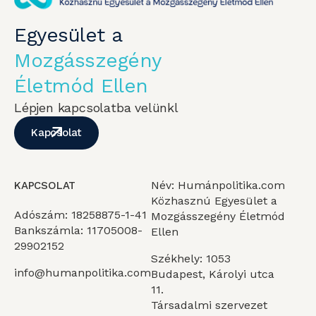
Egyesület a
Mozgásszegény
Életmód Ellen
Lépjen kapcsolatba velünkl
Kapcsolat
Név: Humánpolitika.com
KAPCSOLAT
Közhasznú Egyesület a
Adószám: 18258875-1-41
Mozgásszegény Életmód
Bankszámla: 11705008-
Ellen
29902152
Székhely: 1053
info@humanpolitika.com
Budapest, Károlyi utca
11.
Társadalmi szervezet