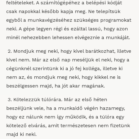
feltételeket. A számítógépéhez a belépési kódját
csak napokkal később kapja meg. Ne telepítsük
egyből a munkavégzéséhez szükséges programokat
neki. A gépe legyen régi és ezáltal lassú, hogy azon
minél nehezebben lehessen elvégeznie a munkáját.
2. Mondjuk meg neki, hogy kivel barátkozhat, illetve
kivel nem. Már az első nap meséljük el neki, hogy a
cégünknél szerintünk ki a jó fej kolléga, illetve ki
nem az, és mondjuk meg neki, hogy kikkel ne is
beszélgessen majd, ha jót akar magának.
3. Kötelezzük túlórára. Már az első héten
beszéljünk vele, ha a munkaidő végén hazamegy,
hogy ez nálunk nem így működik, és a túlóra egy
kötelező elvárás, amit természetesen nem fizetünk
majd ki neki.