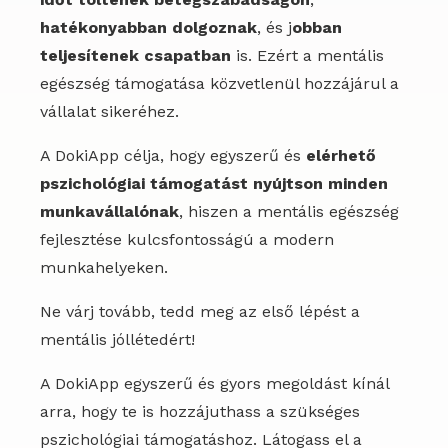
hatékonyabban dolgoznak
, és j
obban
teljesítenek csapatban
is. Ezért a mentális
egészség támogatása közvetlenül hozzájárul a
vállalat sikeréhez.
A DokiApp célja, hogy egyszerű és
elérhető
pszichológiai támogatást nyújtson minden
munkavállalónak
, hiszen a mentális egészség
fejlesztése kulcsfontosságú a modern
munkahelyeken.
Ne várj tovább, tedd meg az első lépést a
mentális jóllétedért!
A DokiApp egyszerű és gyors megoldást kínál
arra, hogy te is hozzájuthass a szükséges
pszichológiai támogatáshoz. Látogass el a