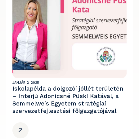
JANUÁR 2, 2025
Iskolapélda a dolgozói jóllét területén
– interjú Adonicsné Püski Katával, a
Semmelweis Egyetem stratégiai
szervezetfejlesztési főigazgatójával