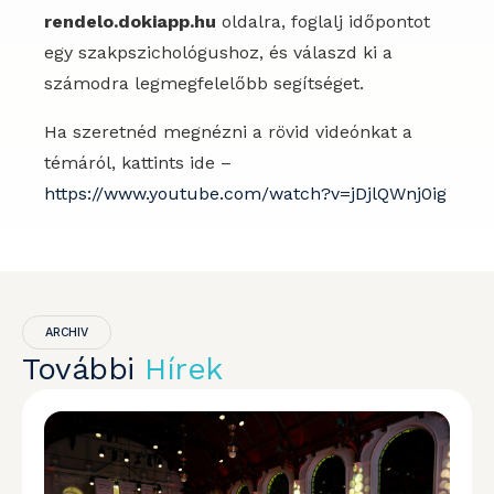
rendelo.dokiapp.hu
oldalra, foglalj időpontot
egy szakpszichológushoz, és válaszd ki a
számodra legmegfelelőbb segítséget.
Ha szeretnéd megnézni a rövid videónkat a
témáról, kattints ide –
https://www.youtube.com/watch?v=jDjlQWnj0ig
ARCHIV
További
Hírek