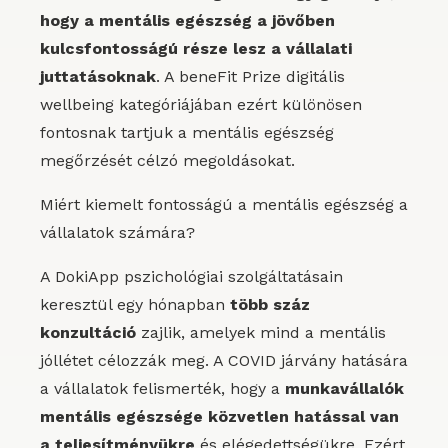
hogy a mentális egészség a jövőben
kulcsfontosságú része lesz a vállalati
juttatásoknak
. A beneFit Prize digitális
wellbeing kategóriájában ezért különösen
fontosnak tartjuk a mentális egészség
megőrzését célzó megoldásokat.
Miért kiemelt fontosságú a mentális egészség a
vállalatok számára?
A DokiApp pszichológiai szolgáltatásain
keresztül egy hónapban
több száz
konzultáció
zajlik, amelyek mind a mentális
jóllétet célozzák meg. A COVID járvány hatására
a vállalatok felismerték, hogy a
munkavállalók
mentális egészsége közvetlen hatással van
a teljesítményükre
és elégedettségükre. Ezért