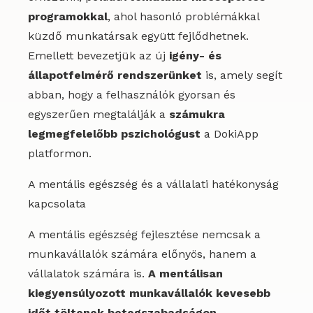
programokkal
, ahol hasonló problémákkal
küzdő munkatársak együtt fejlődhetnek.
Emellett bevezetjük az új
igény- és
állapotfelmérő rendszerünket
is, amely segít
abban, hogy a felhasználók gyorsan és
egyszerűen megtalálják a
számukra
legmegfelelőbb pszichológust
a DokiApp
platformon.
A mentális egészség és a vállalati hatékonyság
kapcsolata
A mentális egészség fejlesztése nemcsak a
munkavállalók számára előnyös, hanem a
vállalatok számára is.
A mentálisan
kiegyensúlyozott munkavállalók kevesebb
időt töltenek betegszabadságon
,