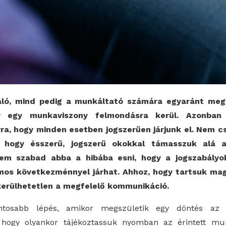
ló, mind pedig a munkáltató számára egyaránt megte
r egy munkaviszony felmondásra kerül. Azonban
ra, hogy minden esetben jogszerűen járjunk el. Nem c
 hogy ésszerű, jogszerű okokkal támasszuk alá 
em szabad abba a hibába esni, hogy a jogszabály
ámos következménnyel járhat. Ahhoz, hogy tartsuk ma
kerülhetetlen a megfelelő kommunikáció.
tosabb lépés, amikor megszületik egy döntés az e
, hogy olyankor tájékoztassuk nyomban az érintett mu