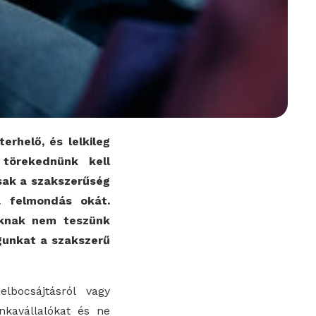
rhelő, és lelkileg
 törekednünk kell
sak a szakszerűség
a felmondás okát.
oknak nem teszünk
gunkat a szakszerű
lbocsájtásról vagy
nkavállalókat és ne