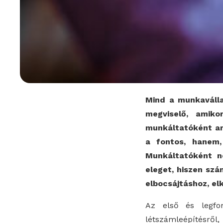
Mind a munkaválla
megviselő, amiko
munkáltatóként ar
a fontos, hanem,
Munkáltatóként n
eleget, hiszen sz
elbocsájtáshoz, el
Az első és legfon
létszámleépítésről