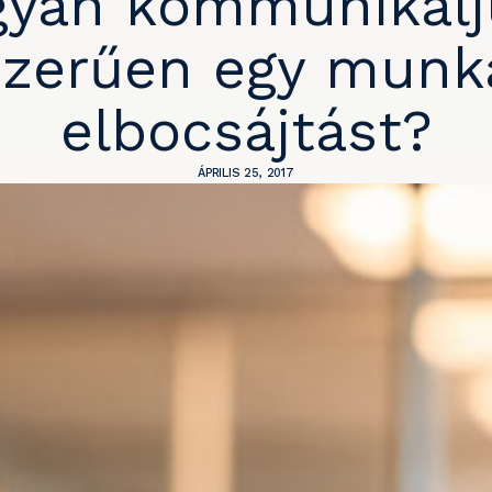
yan kommunikál
zerűen egy munk
elbocsájtást?
ÁPRILIS 25, 2017