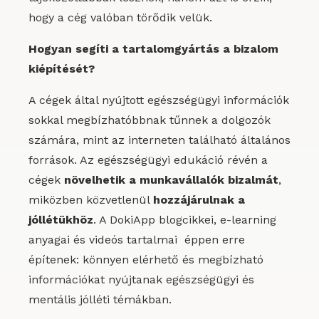
hogy a cég valóban törődik velük.
Hogyan segíti a tartalomgyártás a bizalom
kiépítését?
A cégek által nyújtott egészségügyi információk
sokkal megbízhatóbbnak tűnnek a dolgozók
számára, mint az interneten található általános
források. Az egészségügyi edukáció révén a
cégek
növelhetik a munkavállalók bizalmát
,
miközben közvetlenül
hozzájárulnak a
jóllétükhöz
. A DokiApp blogcikkei, e-learning
anyagai és videós tartalmai éppen erre
építenek: könnyen elérhető és megbízható
információkat nyújtanak egészségügyi és
mentális jólléti témákban.