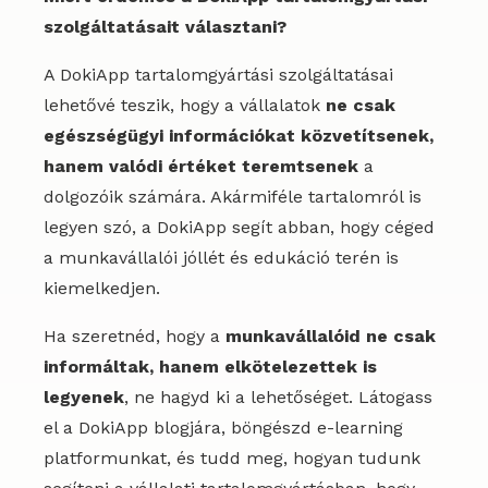
szolgáltatásait választani?
A DokiApp tartalomgyártási szolgáltatásai
lehetővé teszik, hogy a vállalatok
ne csak
egészségügyi információkat közvetítsenek,
hanem valódi értéket teremtsenek
a
dolgozóik számára. Akármiféle tartalomról is
legyen szó, a DokiApp segít abban, hogy céged
a munkavállalói jóllét és edukáció terén is
kiemelkedjen.
Ha szeretnéd, hogy a
munkavállalóid ne csak
informáltak, hanem elkötelezettek is
legyenek
, ne hagyd ki a lehetőséget. Látogass
el a DokiApp blogjára, böngészd e-learning
platformunkat, és tudd meg, hogyan tudunk