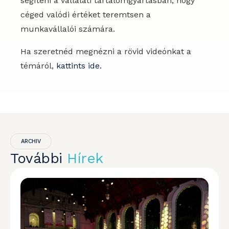
segíteni a vállalati tartalomgyártásban, hogy
céged valódi értéket teremtsen a
munkavállalói számára.
Ha szeretnéd megnézni a rövid videónkat a
témáról,
kattints ide.
ARCHIV
További
Hírek