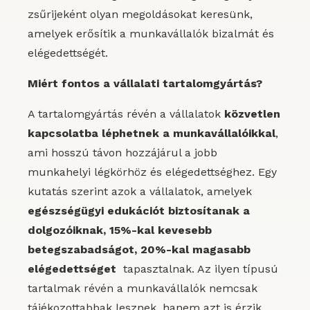
zsűrijeként olyan megoldásokat keresünk,
amelyek erősítik a munkavállalók bizalmát és
elégedettségét.
Miért fontos a vállalati tartalomgyártás?
A tartalomgyártás révén a vállalatok
közvetlen
kapcsolatba léphetnek a munkavállalóikkal
,
ami hosszú távon hozzájárul a jobb
munkahelyi légkörhöz és elégedettséghez. Egy
kutatás szerint azok a vállalatok, amelyek
egészségügyi edukációt biztosítanak a
dolgozóiknak, 15%-kal kevesebb
betegszabadságot, 20%-kal magasabb
elégedettséget
tapasztalnak. Az ilyen típusú
tartalmak révén a munkavállalók nemcsak
tájékozottabbak lesznek, hanem azt is érzik,