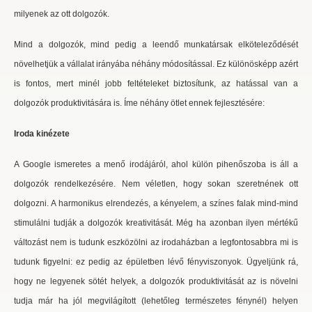
milyenek az ott dolgozók.
Mind a dolgozók, mind pedig a leendő munkatársak elköteleződését
növelhetjük a vállalat irányába néhány módosítással. Ez különösképp azért
is fontos, mert minél jobb feltételeket biztosítunk, az hatással van a
dolgozók produktivitására is. Íme néhány ötlet ennek fejlesztésére:
Iroda kinézete
A Google ismeretes a menő irodájáról, ahol külön pihenőszoba is áll a
dolgozók rendelkezésére. Nem véletlen, hogy sokan szeretnének ott
dolgozni. A harmonikus elrendezés, a kényelem, a színes falak mind-mind
stimulálni tudják a dolgozók kreativitását. Még ha azonban ilyen mértékű
változást nem is tudunk eszközölni az irodaházban a legfontosabbra mi is
tudunk figyelni: ez pedig az épületben lévő fényviszonyok. Ügyeljünk rá,
hogy ne legyenek sötét helyek, a dolgozók produktivitását az is növelni
tudja már ha jól megvilágított (lehetőleg természetes fénynél) helyen