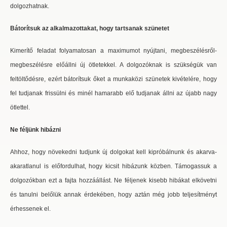
dolgozhatnak.
Bátorítsuk az alkalmazottakat, hogy tartsanak szünetet
Kimerítő feladat folyamatosan a maximumot nyújtani, megbeszélésről-
megbeszélésre előállni új ötletekkel. A dolgozóknak is szükségük van
feltöltődésre, ezért bátorítsuk őket a munkaközi szünetek kivételére, hogy
fel tudjanak frissülni és minél hamarabb elő tudjanak állni az újabb nagy
ötlettel.
Ne féljünk hibázni
Ahhoz, hogy növekedni tudjunk új dolgokat kell kipróbálnunk és akarva-
akaratlanul is előfordulhat, hogy kicsit hibázunk közben. Támogassuk a
dolgozókban ezt a fajta hozzáállást. Ne féljenek kisebb hibákat elkövetni
és tanulni belőlük annak érdekében, hogy aztán még jobb teljesítményt
érhessenek el.