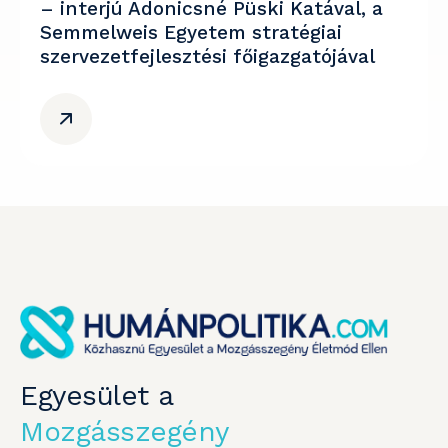
– interjú Adonicsné Püski Katával, a
Semmelweis Egyetem stratégiai
szervezetfejlesztési főigazgatójával
Egyesület a
Mozgásszegény