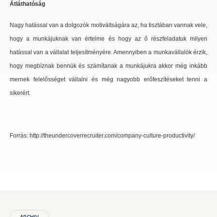
Átláthatóság
Nagy hatással van a dolgozók motiváltságára az, ha tisztában vannak vele,
hogy a munkájuknak van értelme és hogy az ő részfeladatuk milyen
hatással van a vállalat teljesítményére. Amennyiben a munkavállalók érzik,
hogy megbíznak bennük és számítanak a munkájukra akkor még inkább
mernek felelősséget vállalni és még nagyobb erőfeszítéseket tenni a
sikerért.
Forrás: http://theundercoverrecruiter.com/company-culture-productivity/