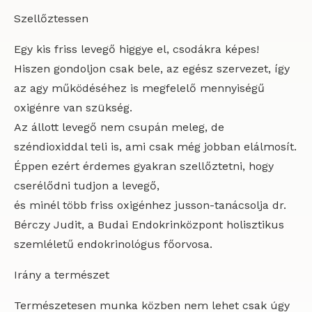
Szellőztessen
Egy kis friss levegő higgye el, csodákra képes!
Hiszen gondoljon csak bele, az egész szervezet, így
az agy működéséhez is megfelelő mennyiségű
oxigénre van szükség.
Az állott levegő nem csupán meleg, de
széndioxiddal teli is, ami csak még jobban elálmosít.
Éppen ezért érdemes gyakran szellőztetni, hogy
cserélődni tudjon a levegő,
és minél több friss oxigénhez jusson-tanácsolja dr.
Bérczy Judit, a Budai Endokrinközpont holisztikus
szemléletű endokrinológus főorvosa.
Irány a természet
Természetesen munka közben nem lehet csak úgy