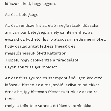
időszaka kell, hogy legyen.
Az ősz betegségei
Az ősz rendszerint az első megfázások időszaka,
ám van pár betegség, amely szintén ehhez az
évszakhoz köthető. Így jó alaposan megismerni őket,
hogy családunkat felkészíthessük és
megelőzhessük őket! Kattintson!
Tippek, hogy csökkentse a fáradtságot
Egyen sok friss gyümölcsöt
Az ősz friss gyümölcs szempontjából igen kedvező
időszak, hiszen az alma, szőlő, szilva mind ekkor
érnek be, így biztosan frisset tudunk az asztalra
tenni,
melyek telis-tele vannak értékes vitaminokkal,