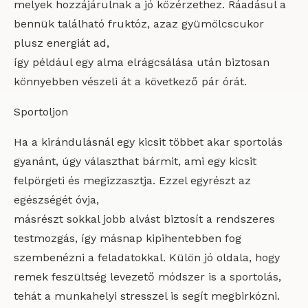
melyek hozzájárulnak a jó közérzethez. Ráadásul a
bennük található fruktóz, azaz gyümölcscukor
plusz energiát ad,
így például egy alma elrágcsálása után biztosan
könnyebben vészeli át a következő pár órát.
Sportoljon
Ha a kirándulásnál egy kicsit többet akar sportolás
gyanánt, úgy választhat bármit, ami egy kicsit
felpörgeti és megizzasztja. Ezzel egyrészt az
egészségét óvja,
másrészt sokkal jobb alvást biztosít a rendszeres
testmozgás, így másnap kipihentebben fog
szembenézni a feladatokkal. Külön jó oldala, hogy
remek feszültség levezető módszer is a sportolás,
tehát a munkahelyi stresszel is segít megbirkózni.