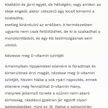
kisétálni és járni egyet, de hétvégén, vagy amikor az
ideje engedi, akkor célszerű egy kicsit kimenni a
szabadba,
esetleg kirándulni az erdőben. A természetben
ugyanis nem csak feltöltődhet, de ki is szakadhat a
monotonitásból, és egy kis testmozgásnak sem
utolsó.
Nézesse meg D-vitamin szintjét
Amennyiben tippjeinkkel ellenére is fáradtnak és
kimerültnek érzi magát, nézesse meg D-vitamin
szintjét, hiszen hiába a sok nyári napsütés, ennek
ellenére még fennállhat D-vitamin hiány,
melynek jellemző tünete a szűnni nem akaró
álmosság, ráadásul gyakran jár együtt olyan
betegségekkel, mint az IR, illetve a pajzsmirigy