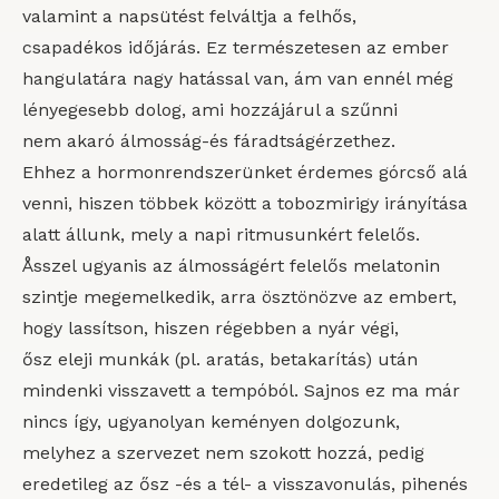
valamint a napsütést felváltja a felhős,
csapadékos időjárás. Ez természetesen az ember
hangulatára nagy hatással van, ám van ennél még
lényegesebb dolog, ami hozzájárul a szűnni
nem akaró álmosság-és fáradtságérzethez.
Ehhez a hormonrendszerünket érdemes górcső alá
venni, hiszen többek között a tobozmirigy irányítása
alatt állunk, mely a napi ritmusunkért felelős.
Åsszel ugyanis az álmosságért felelős melatonin
szintje megemelkedik, arra ösztönözve az embert,
hogy lassítson, hiszen régebben a nyár végi,
ősz eleji munkák (pl. aratás, betakarítás) után
mindenki visszavett a tempóból. Sajnos ez ma már
nincs így, ugyanolyan keményen dolgozunk,
melyhez a szervezet nem szokott hozzá, pedig
eredetileg az ősz -és a tél- a visszavonulás, pihenés