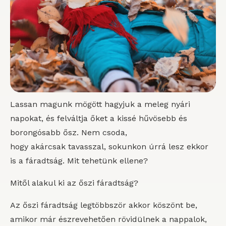
Lassan magunk mögött hagyjuk a meleg nyári
napokat, és felváltja őket a kissé hűvösebb és
borongósabb ősz. Nem csoda,
hogy akárcsak tavasszal, sokunkon úrrá lesz ekkor
is a fáradtság. Mit tehetünk ellene?
Mitől alakul ki az őszi fáradtság?
Az őszi fáradtság legtöbbször akkor köszönt be,
amikor már észrevehetően rövidülnek a nappalok,