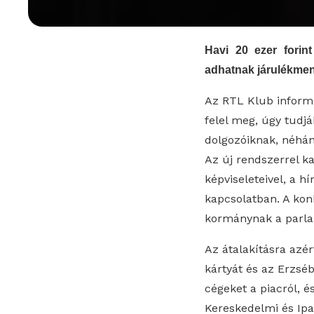
Havi 20 ezer forint
adhatnak járulékmen
Az RTL Klub informác
felel meg, úgy tudjá
dolgozóiknak, néhá
Az új rendszerrel 
képviseleteivel, a h
kapcsolatban. A kon
kormánynak a parla
Az átalakításra azé
kártyát és az Erzsé
cégeket a piacról, 
Kereskedelmi és Ipa