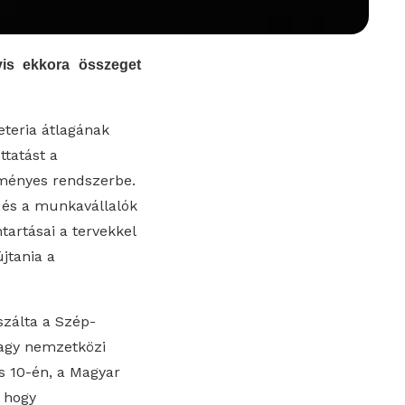
gyis ekkora összeget
eteria átlagának
ttatást a
ményes rendszerbe.
 és a munkavállalók
tartásai a tervekkel
jtania a
szálta a Szép-
nagy nemzetközi
s 10-én, a Magyar
 hogy