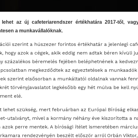
 lehet az új cafeteriarendszer értékhatára 2017-től, va
tesen a munkavállalóknak.
iói szerint a húszezer forintos értékhatár a jelenlegi caf
k, hogy azok a cégek, akik eddig nem adtak béren kívüli ju
ny százalékos béremelés fejében beléphetnének a kedvez
kapcsolatban megkezdődtek az egyeztetések a munkaadók
írek szerint elsősorban a munkáltatói oldalnak vannak fenn
krét törvényjavaslatot legkésőbb egy hét múlva be kell nyú
ment elé.
rt lehet szükség, mert februárban az Európai Bíróság elka
bet-utalványt, mivel a kormány néhány éve kiszorította a 
és azok perre mentek. A bírósági ítélet ismeretében márciu
rkamara rendezvényén beszélt először arról Orbán Viktor,