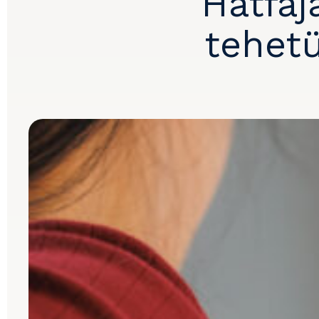
Hátfáj
tehetü