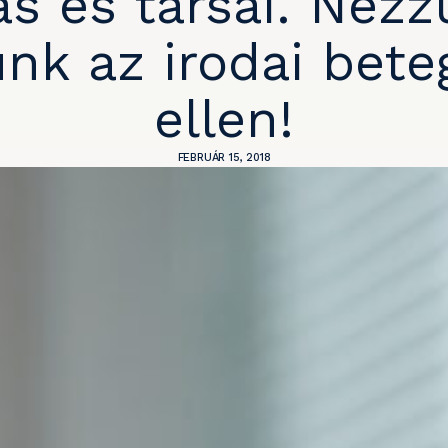
ás és társai. Nézz
nk az irodai bet
ellen!
FEBRUÁR 15, 2018