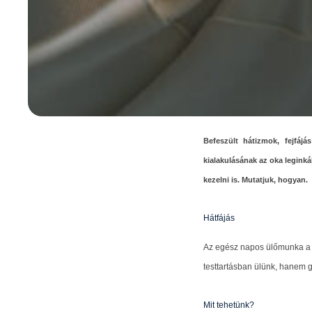
Befeszült hátizmok, fejfáj
kialakulásának az oka legink
kezelni is. Mutatjuk, hogyan.
Hátfájás
Az egész napos ülőmunka a 
testtartásban ülünk, hanem g
Mit tehetünk?