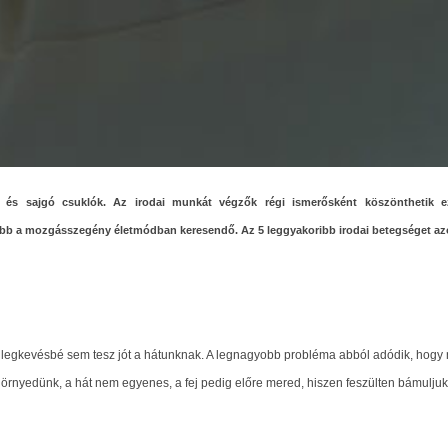
ás és sajgó csuklók. Az irodai munkát végzők régi ismerősként köszönthetik 
ább a mozgásszegény életmódban keresendő. Az 5 leggyakoribb irodai betegséget az
legkevésbé sem tesz jót a hátunknak. A legnagyobb probléma abból adódik, hogy
örnyedünk, a hát nem egyenes, a fej pedig előre mered, hiszen feszülten bámuljuk