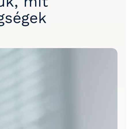
ük, mit
egségek