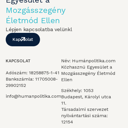
Mozgásszegény
Életmód Ellen
Lépjen kapcsolatba velünkl
Kapcsolat
Név: Humánpolitika.com
KAPCSOLAT
Közhasznú Egyesület a
Adószám: 18258875-1-41
Mozgásszegény Életmód
Bankszámla: 11705008-
Ellen
29902152
Székhely: 1053
info@humanpolitika.com
Budapest, Károlyi utca
11.
Társadalmi szervezet
nyilvántartási száma:
12154