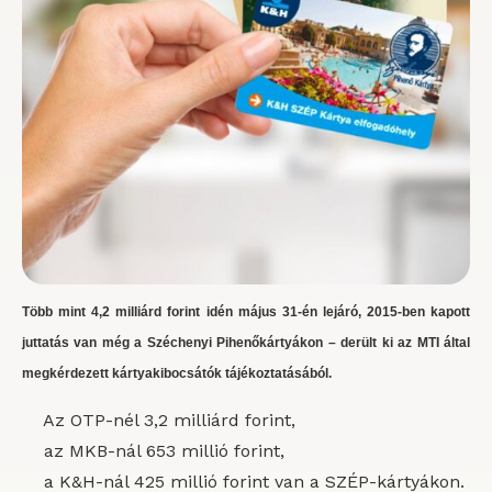
Több mint 4,2 milliárd forint idén május 31-én lejáró, 2015-ben kapott
juttatás van még a Széchenyi Pihenőkártyákon – derült ki az MTI által
megkérdezett kártyakibocsátók tájékoztatásából.
Az OTP-nél 3,2 milliárd forint,
az MKB-nál 653 millió forint,
a K&H-nál 425 millió forint van a SZÉP-kártyákon.