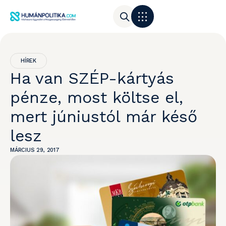
HÍREK
Ha van SZÉP-kártyás
pénze, most költse el,
mert júniustól már késő
lesz
MÁRCIUS 29, 2017