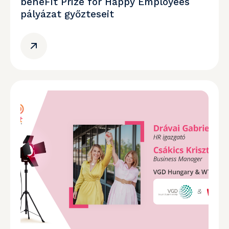
beneFit Prize for Happy Employees
pályázat győzteseit