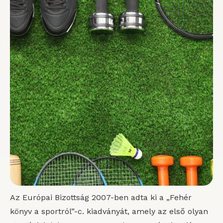
Az Európai Bizottság 2007-ben adta ki a „Fehér
könyv a sportról”-c. kiadványát, amely az első olyan