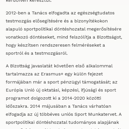
kérdőíven keresztül.
2012-ben a Tanács elfogadta az egészségtudatos
testmozgás elősegítésére és a bizonyítékokon
alapuló sportpolitikai döntéshozatal megerősítésére
vonatkozó döntéseket, mind felszólítja a Bizottságot,
hogy készítsen rendszeresen felméréseket a
sportról és a testmozgásról.
A Bizottság javaslatát követően első alkalommal
tartalmazza az Erasmus+ egy külön fejezet
formájában már a sport pénzügyi támogatását; az
Európia Unió új oktatási, képzési, ifjúsági és sport
programot dolgozott ki a 2014-2020 közötti
időszakra. 2014 májusában a Tanács várhatóan
elfogadja az új többéves uniós Sport Munkatervet. A
sportpolitikai döntéshozatal tudományos alapjának