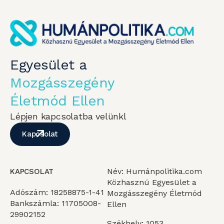
Egyesület a
Mozgásszegény
Életmód Ellen
Lépjen kapcsolatba velünkl
Kapcsolat
Név: Humánpolitika.com
KAPCSOLAT
Közhasznú Egyesület a
Adószám: 18258875-1-41
Mozgásszegény Életmód
Bankszámla: 11705008-
Ellen
29902152
Székhely: 1053