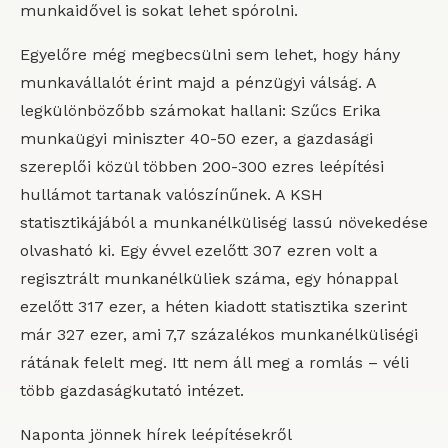
munkaidővel is sokat lehet spórolni.
Egyelőre még megbecsülni sem lehet, hogy hány
munkavállalót érint majd a pénzügyi válság. A
legkülönbözőbb számokat hallani: Szűcs Erika
munkaügyi miniszter 40-50 ezer, a gazdasági
szereplői közül többen 200-300 ezres leépítési
hullámot tartanak valószínűnek. A KSH
statisztikájából a munkanélküliség lassú növekedése
olvasható ki. Egy évvel ezelőtt 307 ezren volt a
regisztrált munkanélküliek száma, egy hónappal
ezelőtt 317 ezer, a héten kiadott statisztika szerint
már 327 ezer, ami 7,7 százalékos munkanélküliségi
rátának felelt meg. Itt nem áll meg a romlás – véli
több gazdaságkutató intézet.
Naponta jönnek hírek leépítésekről