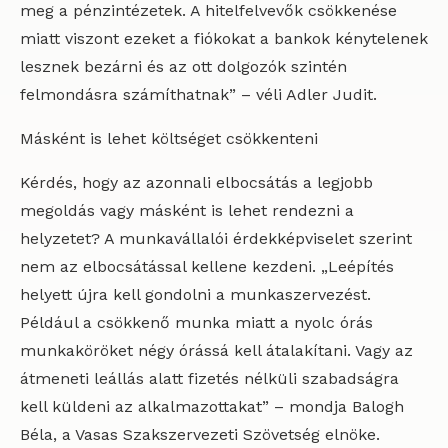
meg a pénzintézetek. A hitelfelvevők csökkenése
miatt viszont ezeket a fiókokat a bankok kénytelenek
lesznek bezárni és az ott dolgozók szintén
felmondásra számíthatnak” – véli Adler Judit.
Másként is lehet költséget csökkenteni
Kérdés, hogy az azonnali elbocsátás a legjobb
megoldás vagy másként is lehet rendezni a
helyzetet? A munkavállalói érdekképviselet szerint
nem az elbocsátással kellene kezdeni. „Leépítés
helyett újra kell gondolni a munkaszervezést.
Például a csökkenő munka miatt a nyolc órás
munkaköröket négy órássá kell átalakítani. Vagy az
átmeneti leállás alatt fizetés nélküli szabadságra
kell küldeni az alkalmazottakat” – mondja Balogh
Béla, a Vasas Szakszervezeti Szövetség elnöke.