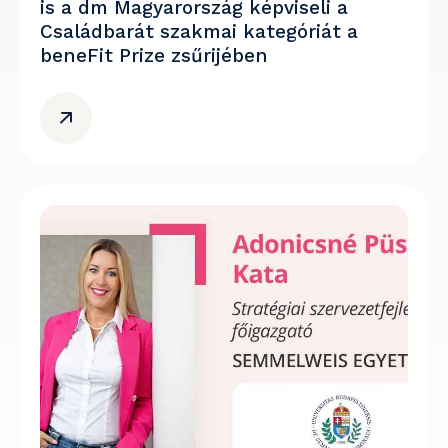
is a dm Magyarország képviseli a
Családbarát szakmai kategóriát a
beneFit Prize zsűrijében