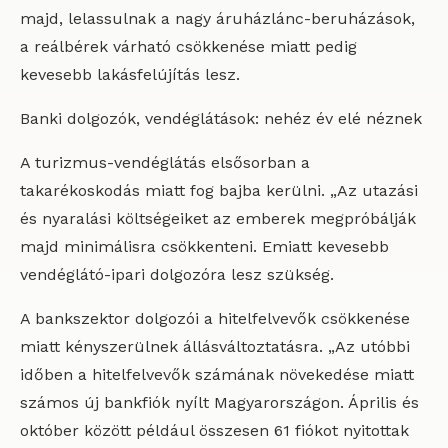
majd, lelassulnak a nagy áruházlánc-beruházások,
a reálbérek várható csökkenése miatt pedig
kevesebb lakásfelújítás lesz.
Banki dolgozók, vendéglátások: nehéz év elé néznek
A turizmus-vendéglátás elsősorban a
takarékoskodás miatt fog bajba kerülni. „Az utazási
és nyaralási költségeiket az emberek megpróbálják
majd minimálisra csökkenteni. Emiatt kevesebb
vendéglátó-ipari dolgozóra lesz szükség.
A bankszektor dolgozói a hitelfelvevők csökkenése
miatt kényszerülnek állásváltoztatásra. „Az utóbbi
időben a hitelfelvevők számának növekedése miatt
számos új bankfiók nyílt Magyarországon. Április és
október között például összesen 61 fiókot nyitottak