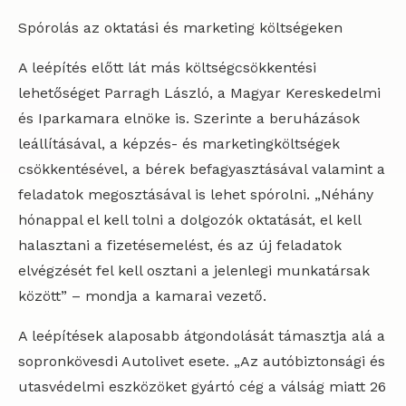
Spórolás az oktatási és marketing költségeken
A leépítés előtt lát más költségcsökkentési
lehetőséget Parragh László, a Magyar Kereskedelmi
és Iparkamara elnöke is. Szerinte a beruházások
leállításával, a képzés- és marketingköltségek
csökkentésével, a bérek befagyasztásával valamint a
feladatok megosztásával is lehet spórolni. „Néhány
hónappal el kell tolni a dolgozók oktatását, el kell
halasztani a fizetésemelést, és az új feladatok
elvégzését fel kell osztani a jelenlegi munkatársak
között” – mondja a kamarai vezető.
A leépítések alaposabb átgondolását támasztja alá a
sopronkövesdi Autolivet esete. „Az autóbiztonsági és
utasvédelmi eszközöket gyártó cég a válság miatt 26