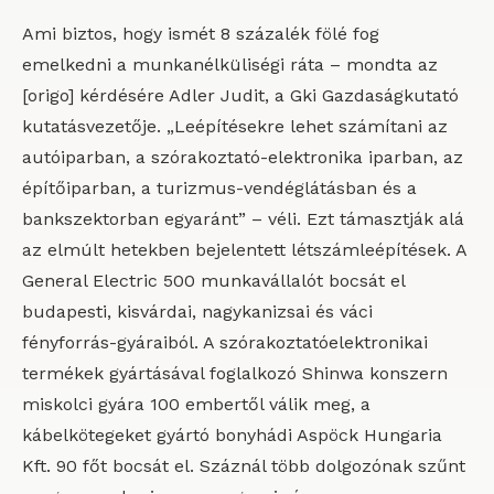
Ami biztos, hogy ismét 8 százalék fölé fog
emelkedni a munkanélküliségi ráta – mondta az
[origo] kérdésére Adler Judit, a Gki Gazdaságkutató
kutatásvezetője. „Leépítésekre lehet számítani az
autóiparban, a szórakoztató-elektronika iparban, az
építőiparban, a turizmus-vendéglátásban és a
bankszektorban egyaránt” – véli. Ezt támasztják alá
az elmúlt hetekben bejelentett létszámleépítések. A
General Electric 500 munkavállalót bocsát el
budapesti, kisvárdai, nagykanizsai és váci
fényforrás-gyáraiból. A szórakoztatóelektronikai
termékek gyártásával foglalkozó Shinwa konszern
miskolci gyára 100 embertől válik meg, a
kábelkötegeket gyártó bonyhádi Aspöck Hungaria
Kft. 90 főt bocsát el. Száznál több dolgozónak szűnt