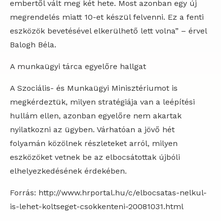
embertől vált meg két hete. Most azonban egy új
megrendelés miatt 10-et készül felvenni. Ez a fenti
eszközök bevetésével elkerülhető lett volna” – érvel
Balogh Béla.
A munkaügyi tárca egyelőre hallgat
A Szociális- és Munkaügyi Minisztériumot is
megkérdeztük, milyen stratégiája van a leépítési
hullám ellen, azonban egyelőre nem akartak
nyilatkozni az ügyben. Várhatóan a jövő hét
folyamán közölnek részleteket arról, milyen
eszközöket vetnek be az elbocsátottak újbóli
elhelyezkedésének érdekében.
Forrás: http://www.hrportal.hu/c/elbocsatas-nelkul-
is-lehet-koltseget-csokkenteni-20081031.html