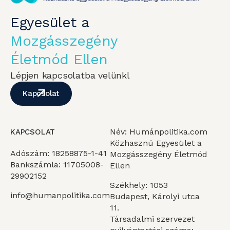
Egyesület a
Mozgásszegény
Életmód Ellen
Lépjen kapcsolatba velünkl
Kapcsolat
Név: Humánpolitika.com
KAPCSOLAT
Közhasznú Egyesület a
Adószám: 18258875-1-41
Mozgásszegény Életmód
Bankszámla: 11705008-
Ellen
29902152
Székhely: 1053
info@humanpolitika.com
Budapest, Károlyi utca
11.
Társadalmi szervezet