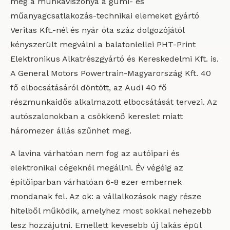
meg a munkaviszonya a gumi- és
műanyagcsatlakozás-technikai elemeket gyártó
Veritas Kft.-nél és nyár óta száz dolgozójától
kényszerült megválni a balatonlellei PHT-Print
Elektronikus Alkatrészgyártó és Kereskedelmi Kft. is.
A General Motors Powertrain-Magyarország Kft. 40
fő elbocsátásáról döntött, az Audi 40 fő
részmunkaidős alkalmazott elbocsátását tervezi. Az
autószalonokban a csökkenő kereslet miatt
háromezer állás szűnhet meg.
A lavina várhatóan nem fog az autóipari és
elektronikai cégeknél megállni. Év végéig az
építőiparban várhatóan 6-8 ezer embernek
mondanak fel. Az ok: a vállalkozások nagy része
hitelből működik, amelyhez most sokkal nehezebb
lesz hozzájutni. Emellett kevesebb új lakás épül