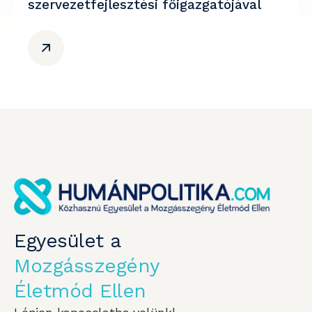
szervezetfejlesztési főigazgatójával
Egyesület a
Mozgásszegény
Életmód Ellen