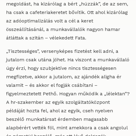
megoldást, ha kizárólag a bért „húzzák”, de az sem,
ha csak a cafeteriakeretet bővítik. Ott ahol kizárólag
az adóoptimalizálás volt a cél a keret
összeállításánál, a munkavállalók nagyon hamar
átláttak a szitán – vélekedett Fata.
„Tisztességes”, versenyképes fizetést kell adni, a
jutalom csak utána jöhet. Ha viszont a munkavállaló
úgy érzi, hogy szubjektíve nincs tisztességesen
megfizetve, akkor a jutalom, az ajándék aligha ér
valamit – és akkor el fogják csábítani –
figyelmeztetett Pethő. Hogyan működik a „lélektan”?
A hr-szakember az egyik szolgáltatóközpont
példáját hozta fel, ahol az egyik, cseh nyelven
beszélő munkatársat érdemben magasabb
alapbérért vették föl, mint amekkora a csak angolul