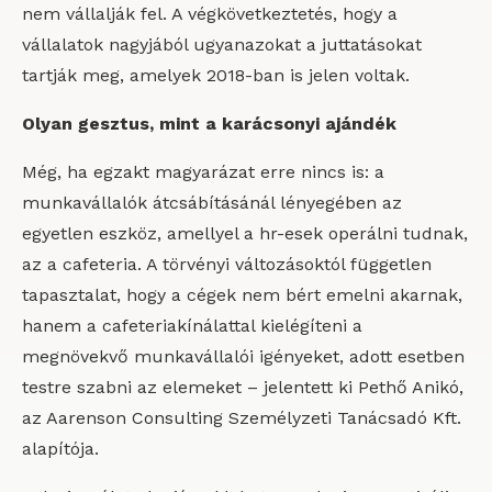
nem vállalják fel. A végkövetkeztetés, hogy a
vállalatok nagyjából ugyanazokat a juttatásokat
tartják meg, amelyek 2018-ban is jelen voltak.
Olyan gesztus, mint a karácsonyi ajándék
Még, ha egzakt magyarázat erre nincs is: a
munkavállalók átcsábításánál lényegében az
egyetlen eszköz, amellyel a hr-esek operálni tudnak,
az a cafeteria. A törvényi változásoktól független
tapasztalat, hogy a cégek nem bért emelni akarnak,
hanem a cafeteriakínálattal kielégíteni a
megnövekvő munkavállalói igényeket, adott esetben
testre szabni az elemeket – jelentett ki Pethő Anikó,
az Aarenson Consulting Személyzeti Tanácsadó Kft.
alapítója.