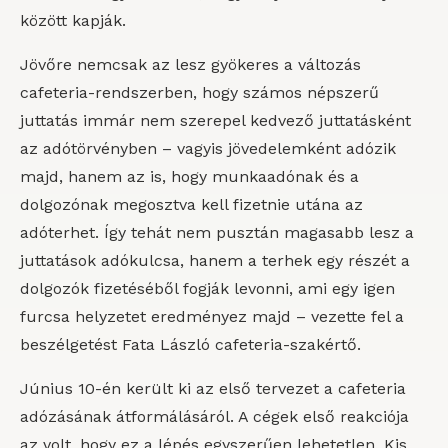
között kapják.
Jövőre nemcsak az lesz gyökeres a változás
cafeteria-rendszerben, hogy számos népszerű
juttatás immár nem szerepel kedvező juttatásként
az adótörvényben – vagyis jövedelemként adózik
majd, hanem az is, hogy munkaadónak és a
dolgozónak megosztva kell fizetnie utána az
adóterhet. Így tehát nem pusztán magasabb lesz a
juttatások adókulcsa, hanem a terhek egy részét a
dolgozók fizetéséből fogják levonni, ami egy igen
furcsa helyzetet eredményez majd – vezette fel a
beszélgetést Fata László cafeteria-szakértő.
Június 10-én került ki az első tervezet a cafeteria
adózásának átformálásáról. A cégek első reakciója
az volt, hogy ez a lépés egyszerűen lehetetlen. Kis