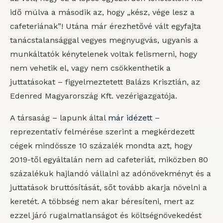
idő múlva a második az, hogy „kész, vége lesz a
cafeteriának”! Utána már érezhetővé vált egyfajta
tanácstalansággal vegyes megnyugvás, ugyanis a
munkáltatók kénytelenek voltak felismerni, hogy
nem vehetik el, vagy nem csökkenthetik a
juttatásokat – figyelmeztetett Balázs Krisztián, az
Edenred Magyarország Kft. vezérigazgatója.
A társaság – lapunk által
már idézett
–
reprezentatív felmérése szerint a megkérdezett
cégek mindössze 10 százalék mondta azt, hogy
2019-től egyáltalán nem ad cafeteriát, miközben 80
százalékuk hajlandó vállalni az adónövekményt és a
juttatások bruttósítását, sőt tovább akarja növelni a
keretét. A többség nem akar béresíteni, mert az
ezzel járó rugalmatlanságot és költségnövekedést