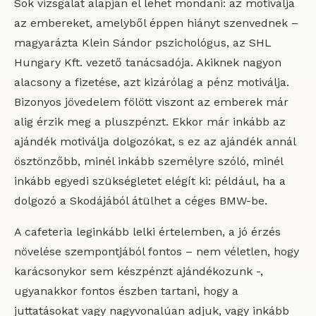
Sok vizsgálat alapján el lehet mondani: az motiválja
az embereket, amelyből éppen hiányt szenvednek –
magyarázta Klein Sándor pszichológus, az SHL
Hungary Kft. vezető tanácsadója. Akiknek nagyon
alacsony a fizetése, azt kizárólag a pénz motiválja.
Bizonyos jövedelem fölött viszont az emberek már
alig érzik meg a pluszpénzt. Ekkor már inkább az
ajándék motiválja dolgozókat, s ez az ajándék annál
ösztönzőbb, minél inkább személyre szóló, minél
inkább egyedi szükségletet elégít ki: például, ha a
dolgozó a Skodájából átülhet a céges BMW-be.
A cafeteria leginkább lelki értelemben, a jó érzés
növelése szempontjából fontos – nem véletlen, hogy
karácsonykor sem készpénzt ajándékozunk -,
ugyanakkor fontos észben tartani, hogy a
juttatásokat vagy nagyvonalúan adjuk, vagy inkább