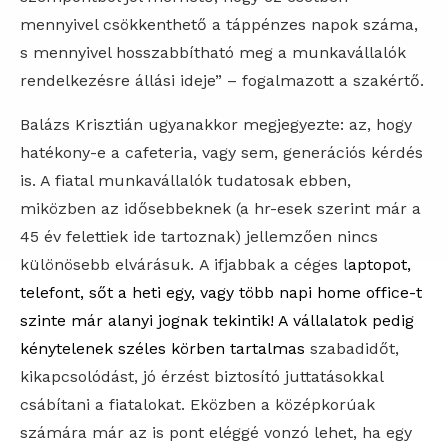
mennyivel csökkenthető a táppénzes napok száma,
s mennyivel hosszabbítható meg a munkavállalók
rendelkezésre állási ideje” – fogalmazott a szakértő.
Balázs Krisztián ugyanakkor megjegyezte: az, hogy
hatékony-e a cafeteria, vagy sem, generációs kérdés
is. A fiatal munkavállalók tudatosak ebben,
miközben az idősebbeknek (a hr-esek szerint már a
45 év felettiek ide tartoznak) jellemzően nincs
különösebb elvárásuk. A ifjabbak a céges l
aptopot,
telefont, sőt a heti egy, vagy több napi home office-t
szinte már alanyi jognak tekintik! A vállalatok pedig
kénytelenek széles körben tartalmas
szabadidőt,
kikapcsolódást, jó érzést biztosító juttatásokkal
csábítani a fiatalokat. Eközben a középkorúak
számára már az is pont eléggé vonzó lehet, ha egy