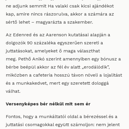
ne adjunk semmit Ha valaki csak kicsi ajándékot
kap, amire nincs rászorulva, akkor a számára az
sértő lehet – magyarázta a szakember.
Az Edenred és az Aarenson kutatásai alapján a
dolgozók 90 százaléka egyszerűen szereti a
juttatásokat, amelyeket ő maga választhat
meg. Pethő Anikó szerint amennyiben egy bónusz a
bérbe beépül akkor az fél év alatt „erodálódik”,
miközben a cafeteria hosszú távon növeli a lojalitást
és a munkakedvet, mert egy szeretett dologgá
válhat.
Versenyképes bér nélkül mit sem ér
Fontos, hogy a munkáltatói oldal a bérezéssel és a
juttatási csomagokkal együtt számoljon: nem jelent