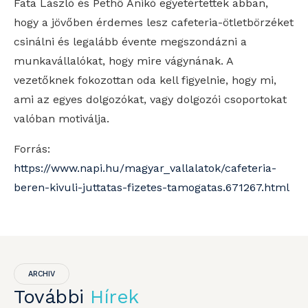
Fata László és Pethő Anikó egyetértettek abban,
hogy a jövőben érdemes lesz cafeteria-ötletbörzéket
csinálni és legalább évente megszondázni a
munkavállalókat, hogy mire vágynának. A
vezetőknek fokozottan oda kell figyelnie, hogy mi,
ami az egyes dolgozókat, vagy dolgozói csoportokat
valóban motiválja.
Forrás:
https://www.napi.hu/magyar_vallalatok/cafeteria-
beren-kivuli-juttatas-fizetes-tamogatas.671267.html
ARCHIV
További
Hírek