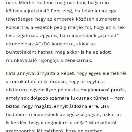
nem. Miért is kellene megmondani, hogy mire
költsék a juttatást? Pont elég, ha felkínálnak egy
lehetőséget, hogy az emberek közösen elmehetne
koncertre, a vezetők pedig mérjék föl, hogy ez kinek
lesz izgalmas. Ugyanis, ha mindenkinek „ajánlott”
elmennie az AC/DC koncertre, akkor az
büntetésként hathat, még akkor is ha az adott
munkavállaló rajongója a zenekarnak.
Fata annyival árnyalta a képet, hogy egyes elemeknél
a munkáltató önös érdeke, hogy az egyfajta
diktátum legyen: ilyen például a m
agánorvosi praxis,
amely sok dolgozó számára luxusnak tűnhet – nem
biztos, hogy magától ennyit áldozna erre. „H
a
bedobom mindenkinek az egészségügyet, akkor az
is kérdés, hogy a cégnek mi a célja? Munkáltatói
szempontból jól mérhető, hogy ez esetben