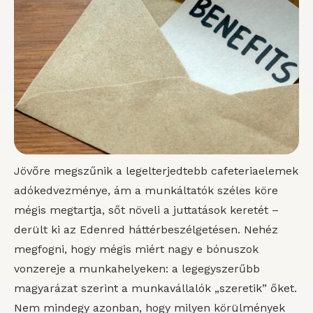
Jövőre megszűnik a legelterjedtebb cafeteriaelemek
adókedvezménye, ám a munkáltatók széles köre
mégis megtartja, sőt növeli a juttatások keretét –
derült ki az Edenred háttérbeszélgetésen. Nehéz
megfogni, hogy mégis miért nagy e bónuszok
vonzereje a munkahelyeken: a legegyszerűbb
magyarázat szerint a munkavállalók „szeretik” őket.
Nem mindegy azonban, hogy milyen körülmények