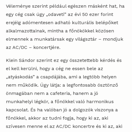
Véleménye szerint például egészen másként hat, ha
egy cég csak úgy „odaveti” az évi 50 ezer forint
erejéig adómentesen adható kulturális belépőket
alkalmazottainak, mintha a főnökökkel közösen
elmennek a munkatársak egy világsztár – mondjuk
az AC/DC – koncertjére.
Klein Sándor szerint ez egy összetettebb kérdés és
el kell kerülni, hogy a cég ne essen bele az
„atyáskodás” a csapdájába, ami a legtöbb helyen
nem működik. Úgy látja: a legfontosabb ösztönző
önmagában nem a cafeteria, hanem a jó
munkahelyi légkör, a főnökkel való harmonikus
kapcsolat. És ha valóban jó a dolgozók viszonya a
főnökkel, akkor az tudni fogja, hogy ki az, aki
szívesen menne el az AC/DC koncertre és ki az, aki