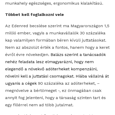
munkahely egészséges, ergonomikus kialakítású.
Többet kell foglalkozni vele
Az Edenred becslése szerint ma Magyarországon 1,5
millió ember, vagyis a munkavállalók 30 százaléka
kap valamilyen formában béren kívüli juttatásokat.
Nem az abszolút érték a fontos, hanem hogy a keret
évről évre növekedjen.
Balázs szerint a tanácsadók
nehéz feladata lesz elmagyarázni, hogy nem
elegendő a növekvő adóterheket kompenzálni,
növelni kell
a juttatási csomagokat.
Hiába vállalná át
ugyanis a cégek
90 százaléka az adóterheket, –
megnövelve a bértömeget -, ez önmagában csak
annyit fog jelenteni, hogy a társaság szinten tart és
egy fillérrel nem ad több jutalmat.