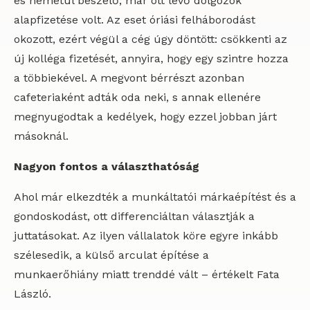
és németül beszélő, már ott lévő dolgozók
alapfizetése volt. Az eset óriási felháborodást
okozott, ezért végül a cég úgy döntött: csökkenti az
új kolléga fizetését, annyira, hogy egy szintre hozza
a többiekével. A megvont bérrészt azonban
cafeteriaként adták oda neki, s annak ellenére
megnyugodtak a kedélyek, hogy ezzel jobban járt
másoknál.
Nagyon fontos a választhatóság
Ahol már elkezdték a munkáltatói márkaépítést és a
gondoskodást, ott differenciáltan választják a
juttatásokat. Az ilyen vállalatok köre egyre inkább
szélesedik, a külső arculat építése a
munkaerőhiány miatt trenddé vált – értékelt Fata
László.