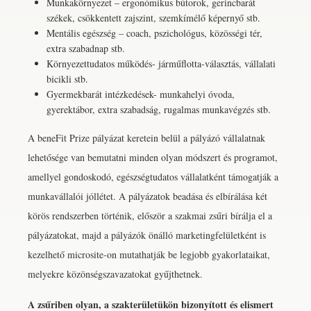
Munkakörnyezet – ergonómikus bútorok, gerincbarát
székek, csökkentett zajszint, szemkímélő képernyő stb.
Mentális egészség – coach, pszichológus, közösségi tér,
extra szabadnap stb.
Környezettudatos működés- járműflotta-választás, vállalati
bicikli stb.
Gyermekbarát intézkedések- munkahelyi óvoda,
gyerektábor, extra szabadság, rugalmas munkavégzés stb.
A beneFit Prize pályázat keretein belül a pályázó vállalatnak
lehetősége van bemutatni minden olyan módszert és programot,
amellyel gondoskodó, egészségtudatos vállalatként támogatják a
munkavállalói jóllétet. A pályázatok beadása és elbírálása két
körös rendszerben történik, először a szakmai zsűri bírálja el a
pályázatokat, majd a pályázók önálló marketingfelületként is
kezelhető microsite-on mutathatják be legjobb gyakorlataikat,
melyekre közönségszavazatokat gyűjthetnek.
A zsűriben olyan, a szakte
rületükön bizonyított és elismert