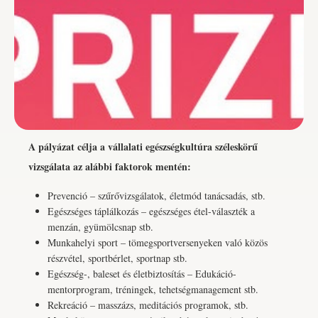
A pályázat célja a vállalati egészségkultúra széleskörű
vizsgálata az alábbi faktorok mentén:
Prevenció – szűrővizsgálatok, életmód tanácsadás, stb.
Egészséges táplálkozás – egészséges étel-választék a
menzán, gyümölcsnap stb.
Munkahelyi sport – tömegsportversenyeken való közös
részvétel, sportbérlet, sportnap stb.
Egészség-, baleset és életbiztosítás – Edukáció-
mentorprogram, tréningek, tehetségmanagement stb.
Rekreáció – masszázs, meditációs programok, stb.