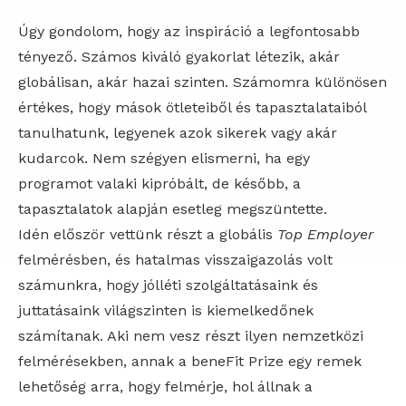
Úgy gondolom, hogy az inspiráció a legfontosabb
tényező. Számos kiváló gyakorlat létezik, akár
globálisan, akár hazai szinten. Számomra különösen
értékes, hogy mások ötleteiből és tapasztalataiból
tanulhatunk, legyenek azok sikerek vagy akár
kudarcok. Nem szégyen elismerni, ha egy
programot valaki kipróbált, de később, a
tapasztalatok alapján esetleg megszüntette.
Idén először vettünk részt a globális
Top Employer
felmérésben, és hatalmas visszaigazolás volt
számunkra, hogy jólléti szolgáltatásaink és
juttatásaink világszinten is kiemelkedőnek
számítanak. Aki nem vesz részt ilyen nemzetközi
felmérésekben, annak a beneFit Prize egy remek
lehetőség arra, hogy felmérje, hol állnak a