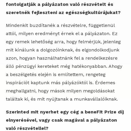
fontolgatják a pályázaton való részvételt és
szeretnék fejleszteni az egészségkultúrájukat?
Mindenkit buzdítanék a részvételre, függetlenül
attól, milyen eredményt érnek el a pályázaton. Ez
egy remek lehetőség arra, hogy felmérjük, jelenleg
mit kínálunk a dolgozóinknak, és elgondolkodjunk
azon, hogyan használhatnánk fel a rendelkezésre
álló pénzügyi kereteket még hatékonyabban. Ahogy
a beszélgetés elején is említettem, rengeteg
inspirációt kaptunk más pályázóktól is. Érdemes
meghallgatni, hogy mások milyen megoldásokat
találtak ki, és mit nyújtanak a munkavállalóiknak.
Szerinted mit nyerhet egy cég a beneFit Prize díj
elnyerésével, vagy csak magával a pályázaton
való részvétellel?