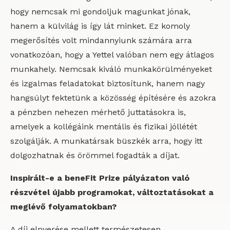
hogy nemcsak mi gondoljuk magunkat jónak,
hanem a külvilág is így lát minket. Ez komoly
megerősítés volt mindannyiunk számára arra
vonatkozóan, hogy a Yettel valóban nem egy átlagos
munkahely. Nemcsak kiváló munkakörülményeket
és izgalmas feladatokat biztosítunk, hanem nagy
hangsúlyt fektetünk a közösség építésére és azokra
a pénzben nehezen mérhető juttatásokra is,
amelyek a kollégáink mentális és fizikai jóllétét
szolgálják. A munkatársak büszkék arra, hogy itt
dolgozhatnak és örömmel fogadták a díjat.
Inspirált-e a beneFit Prize pályázaton való
részvétel újabb programokat, változtatásokat a
meglévő folyamatokban?
A díj elnyerése mellett természetesen