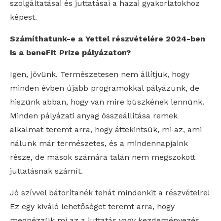
szolgáltatásai és juttatásai a hazai gyakorlatokhoz
képest.
Számíthatunk-e a Yettel részvételére 2024-ben
is a beneFit Prize pályázaton?
Igen, jövünk. Természetesen nem állítjuk, hogy
minden évben újabb programokkal pályázunk, de
hiszünk abban, hogy van mire büszkének lennünk.
Minden pályázati anyag összeállítása remek
alkalmat teremt arra, hogy áttekintsük, mi az, ami
nálunk már természetes, és a mindennapjaink
része, de mások számára talán nem megszokott
juttatásnak számít.
Jó szívvel bátorítanék tehát mindenkit a részvételre!
Ez egy kiváló lehetőséget teremt arra, hogy
megnézzük mi az a juttatás vagy kezdeményezés,