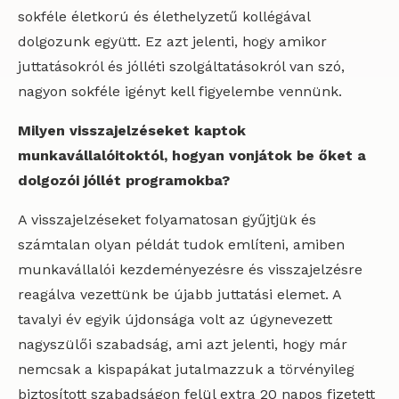
sokféle életkorú és élethelyzetű kollégával
dolgozunk együtt. Ez azt jelenti, hogy amikor
juttatásokról és jólléti szolgáltatásokról van szó,
nagyon sokféle igényt kell figyelembe vennünk.
Milyen visszajelzéseket kaptok
munkavállalóitoktól, hogyan vonjátok be őket a
dolgozói jóllét programokba?
A visszajelzéseket folyamatosan gyűjtjük és
számtalan olyan példát tudok említeni, amiben
munkavállalói kezdeményezésre és visszajelzésre
reagálva vezettünk be újabb juttatási elemet. A
tavalyi év egyik újdonsága volt az úgynevezett
nagyszülői szabadság, ami azt jelenti, hogy már
nemcsak a kispapákat jutalmazzuk a törvényileg
biztosított szabadságon felül extra 20 napos fizetett