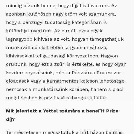
mindig bízunk benne, hogy díjjal is távozunk. Az
azonban különösen nagy öröm volt számunkra,
hogy a pénzügyi tudatosság kategóriában is
különdíjat nyertünk. Az elmúlt évek egyik
legnagyobb kihívása az volt, hogyan támogathatjuk
munkavállalóinkat ebben a gyorsan változó,
kihívásokkal teligazdasági környezetben. Nagyon
örültünk, hogy ezt a zsűri is értékelte, és hogy olyan
kezdeményezéseink, mint a Pénztárca Professzor-
előadások vagy a kamatmentes kölcsön lehetősége,
nemcsak a munkatársaink körében, hanem a piaci
megítélésben is pozitív visszhangra találtak.
Mit jelentett a Yettel számára a beneFit Prize
díj?
Természetesen megosztottuk a hírt házon belül is,