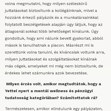
volna megmutatni, hogy milyen széleskörű
juttatásokat biztosítunk a kollégáinknak, mivel a
hozzánk érkező pályázók és a munkatársainkkal
folytatott beszélgetések alapján úgy látjuk, hogy az
átlagosnál sokkal több lehetőséget kínálunk. Úgy
gondoltuk, hogy ami nálunk bevett gyakorlat, abból
mások is tanulhatnak a piacon. Másrészt mi is
szerettünk volna tanulni, és kíváncsiak voltunk arra,
milyen juttatásokat és szolgáltatásokat kínálnak
más cégek, amelyeket mi még nem biztosítunk, de
érdekes lehet számunkra azok bevezetése.
Milyen érzés volt, amikor megtudtátok, hogy a
Yettel nyert a mentál wellness és pénzügyi
tudatosság kategóriában? Számítottatok rá?
Természetesen, amikor elindulunk egy pályázaton,