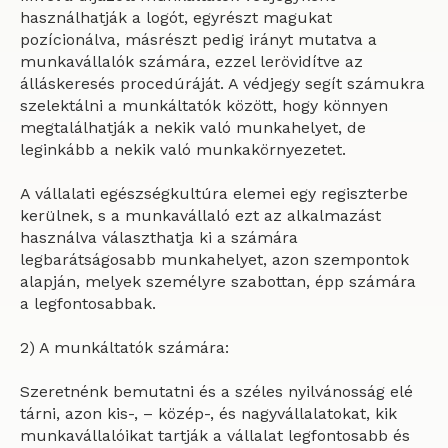
használhatják a logót, egyrészt magukat
pozícionálva, másrészt pedig irányt mutatva a
munkavállalók számára, ezzel lerövidítve az
álláskeresés procedúráját. A védjegy segít számukra
szelektálni a munkáltatók között, hogy könnyen
megtalálhatják a nekik való munkahelyet, de
leginkább a nekik való munkakörnyezetet.
A vállalati egészségkultúra elemei egy regiszterbe
kerülnek, s a munkavállaló ezt az alkalmazást
használva választhatja ki a számára
legbarátságosabb munkahelyet, azon szempontok
alapján, melyek személyre szabottan, épp számára
a legfontosabbak.
2) A munkáltatók számára:
Szeretnénk bemutatni és a széles nyilvánosság elé
tárni, azon kis-, – közép-, és nagyvállalatokat, kik
munkavállalóikat tartják a vállalat legfontosabb és