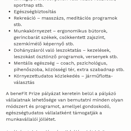
sportnap stb.
Egészségbiztosítás
Rekreáció – masszázs, meditációs programok
stb.
Munkakörnyezet – ergonomikus bútorok,
gerincbarát székek, csökkentett zajszint,
szemkímélő képernyő stb.
Dohányzásról való leszoktatás – kezelések,
leszokást ösztönző programok, versenyek stb.
Mentális egészség – coach, pszichológus,
pihenőszoba, közösségi tér, extra szabadnap stb.
Környezettudatos közlekedés – járműflotta-
választás
A beneFit Prize pályázat keretein belül a pályázó
vállalatnak lehetősége van bemutatni minden olyan
módszert és programot, amellyel gondoskodó,
egészségtudatos vállalatként támogatják a
munkavállalói jóllétet.