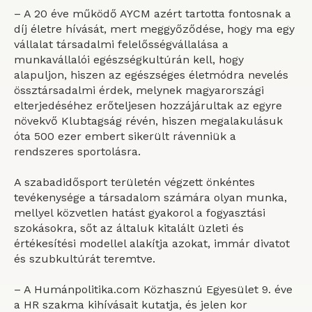
– A 20 éve működő
AYCM
azért tartotta fontosnak a
díj életre hívását, mert
meggyőződése, hogy ma egy
vállalat társadalmi felelősségvállalása a
munkavállalói egészségkultúrán kell, hogy
alapuljon, hiszen az egészséges életmódra nevelés
össztársadalmi érdek, melynek magyarországi
elterjedéséhez erőteljesen hozzájárultak az egyre
növekvő Klubtagság révén, hiszen megalakulásuk
óta
500 ezer embert sikerült rávenniük a
rendszeres sportolásra
.
A
szabadidősport
területén végzett önkéntes
tevékenysége a társadalom számára olyan munka,
mellyel közvetlen hatást gyakorol a fogyasztási
szokásokra, sőt az általuk kitalált üzleti és
értékesítési modellel alakítja azokat, immár divatot
és szubkultúrát teremtve.
– A
Humánpolitika.com Közhasznú Egyesület 9.
éve
a HR szakma kihívásait kutatja, és jelen kor