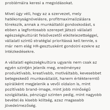
problémáira keresi a megoldásokat.
Mivel úgy véli, hogy az a szervezet, mely
hatékonyságnövelésre, profitmaximalizálásra
törekszik, annak a munkáltatói gondoskodást, s
ebben a legfontosabb szerepet játszó
vállalati
egészségkultúrát felsővezetői elkötelezettséggel,
vállalati szintű stratégiai prioritássá kell tennie,
s
már nem elég HR-gesztusként gondolni ezekre az
intézkedésekre.
A vállalati egészségkultúra ugyanis nem csak az
egyén szintjén
jelenik meg, eredményez
produktívabb, kreatívabb, motiváltabb, kevesebbet
betegeskedő munkavállalót, hanem értékteremtő
spirálként megjelenik a
vevői oldalon is,
mint
pozitívabb brand-image, mint jobb minőségű
szolgáltatás,
pénzügyi szinten
pedig, mint nagyobb
bevétel és kisebb költség, azaz magasabb
jövedelmezőség.