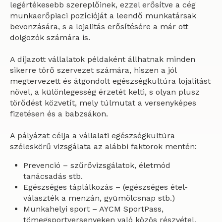
legértékesebb szereplőinek, ezzel erősítve a cég
munkaerőpiaci pozícióját a leendő munkatársak
bevonzására, s a lojalitás erősítésére a már ott
dolgozók számára is.
A díjazott vállalatok példaként állhatnak minden
sikerre törő szervezet számára, hiszen a jól
megtervezett és átgondolt egészségkultúra lojalitást
növel, a különlegesség érzetét kelti, s olyan plusz
törődést közvetít, mely túlmutat a versenyképes
fizetésen és a babzsákon.
A pályázat célja a vállalati egészségkultúra
széleskörű vizsgálata az alábbi faktorok mentén:
Prevenció – szűrővizsgálatok, életmód
tanácsadás stb.
Egészséges táplálkozás – (egészséges étel-
választék a menzán, gyümölcsnap stb.)
Munkahelyi sport – AYCM SportPass,
tömegsportversenyeken való közös részvétel,