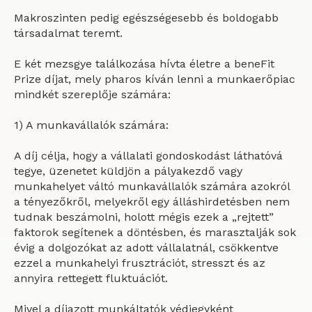
Makroszinten pedig egészségesebb és boldogabb
társadalmat teremt.
E két mezsgye találkozása hívta életre a
beneFit
Prize
díjat, mely pharos kíván lenni a munkaerőpiac
mindkét szereplője számára:
1) A munkavállalók számára:
A díj célja, hogy a vállalati gondoskodást láthatóvá
tegye, üzenetet küldjön a pályakezdő vagy
munkahelyet váltó munkavállalók számára azokról
a tényezőkről, melyekről egy álláshirdetésben nem
tudnak beszámolni, holott mégis ezek a „rejtett”
faktorok segítenek a döntésben, és marasztalják sok
évig a dolgozókat az adott vállalatnál, csökkentve
ezzel a munkahelyi frusztrációt, stresszt és az
annyira rettegett fluktuációt.
Mivel a díjazott munkáltatók védjegyként