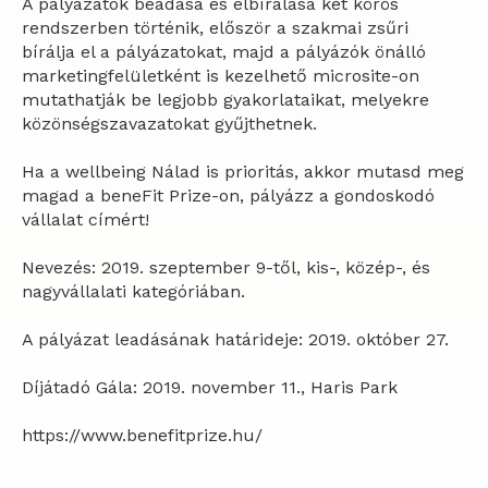
A pályázatok beadása és elbírálása
két körös
rendszerben
történik, először a szakmai zsűri
bírálja el a pályázatokat, majd a pályázók önálló
marketingfelületként is kezelhető microsite-on
mutathatják be legjobb gyakorlataikat, melyekre
közönségszavazatokat gyűjthetnek.
Ha a wellbeing Nálad is prioritás, akkor mutasd meg
magad a beneFit Prize-on, pályázz a gondoskodó
vállalat címért!
Nevezés: 2019. szeptember 9-től, kis-, közép-, és
nagyvállalati kategóriában.
A pályázat leadásának határideje: 2019. október 27.
Díjátadó Gála: 2019. november 11., Haris Park
https://www.benefitprize.hu/