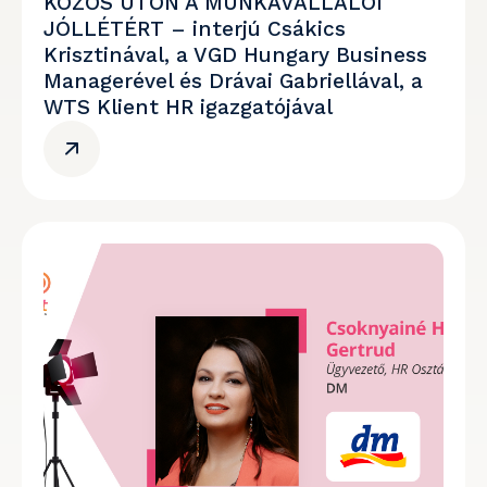
KÖZÖS ÚTON A MUNKAVÁLLALÓI
JÓLLÉTÉRT – interjú Csákics
Krisztinával, a VGD Hungary Business
Managerével és Drávai Gabriellával, a
WTS Klient HR igazgatójával