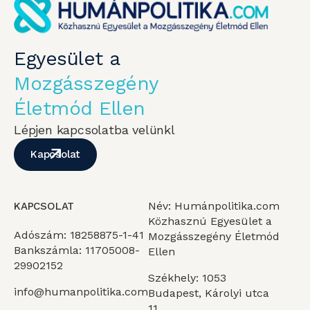
Egyesület a
Mozgásszegény
Életmód Ellen
Lépjen kapcsolatba velünkl
Kapcsolat
Név: Humánpolitika.com
KAPCSOLAT
Közhasznú Egyesület a
Adószám: 18258875-1-41
Mozgásszegény Életmód
Bankszámla: 11705008-
Ellen
29902152
Székhely: 1053
info@humanpolitika.com
Budapest, Károlyi utca
11.