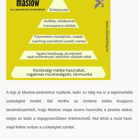
A régi jó Maslow-piramishoz nyúltunk, talán ez még ma is a legismertebb
szükségleti modell. Bár mintha az rémlene ködös közgázos
tanulmányaimból, hogy Maslow maga sosem használta a piramis alakot,
mégis ez talán a legegyszerűbben értelmezhető. Alul tehát a must have,
majd felfele sorban a szükségleti szintek.