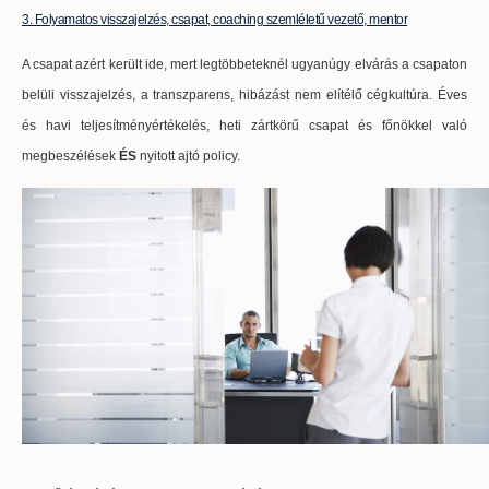
3. Folyamatos visszajelzés, csapat, coaching szemléletű vezető, mentor
A csapat azért került ide, mert legtöbbeteknél ugyanúgy elvárás a csapaton
belüli visszajelzés, a transzparens, hibázást nem elítélő cégkultúra. Éves
és havi teljesítményértékelés, heti zártkörű csapat és főnökkel való
megbeszélések
ÉS
nyitott ajtó policy.