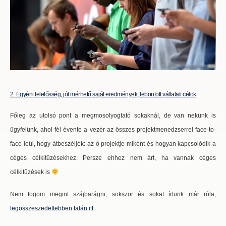
2. Egyéni felelősség, jól mérhető saját eredmények, lebontott vállalati célok
Főleg az utolsó pont a megmosolyogtató sokaknál, de van nekünk is
ügyfelünk, ahol fél évente a vezér az összes projektmenedzserrel face-to-
face leül, hogy átbeszéljék: az ő projektje miként és hogyan kapcsolódik a
céges célkitűzésekhez. Persze ehhez nem árt, ha vannak céges
célkitűzések is
Nem fogom megint szájbarágni, sokszor és sokat írtunk már róla,
legösszeszedettebben talán itt.