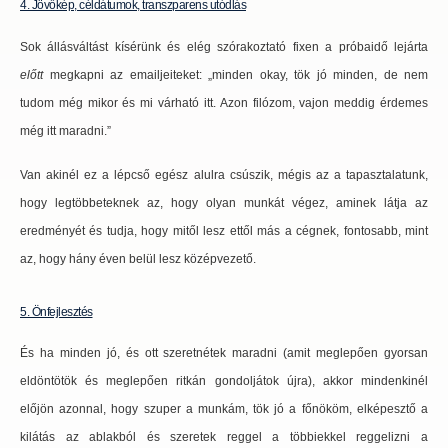
4. Jövőkép, céldátumok, transzparens utódlás
Sok állásváltást kísérünk és elég szórakoztató fixen a próbaidő lejárta
előtt
megkapni az emailjeiteket: „minden okay, tök jó minden, de nem
tudom még mikor és mi várható itt. Azon filózom, vajon meddig érdemes
még itt maradni.”
Van akinél ez a lépcső egész alulra csúszik, mégis az a tapasztalatunk,
hogy legtöbbeteknek az, hogy olyan munkát végez, aminek látja az
eredményét és tudja, hogy mitől lesz ettől más a cégnek, fontosabb, mint
az, hogy hány éven belül lesz középvezető.
5. Önfejlesztés
És ha minden jó, és ott szeretnétek maradni (amit meglepően gyorsan
eldöntötök és meglepően ritkán gondoljátok újra), akkor mindenkinél
előjön azonnal, hogy szuper a munkám, tök jó a főnököm, elképesztő a
kilátás az ablakból és szeretek reggel a többiekkel reggelizni a