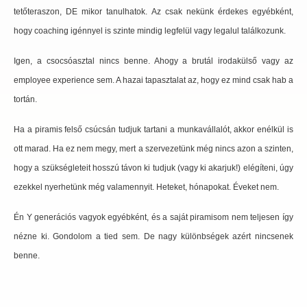
tetőteraszon, DE mikor tanulhatok. Az csak nekünk érdekes egyébként,
hogy coaching igénnyel is szinte mindig legfelül vagy legalul találkozunk.
Igen, a csocsóasztal nincs benne. Ahogy a brutál irodakülső vagy az
employee experience sem. A hazai tapasztalat az, hogy ez mind csak hab a
tortán.
Ha a piramis felső csúcsán tudjuk tartani a munkavállalót, akkor enélkül is
ott marad. Ha ez nem megy, mert a szervezetünk még nincs azon a szinten,
hogy a szükségleteit hosszú távon ki tudjuk (vagy ki akarjuk!) elégíteni, úgy
ezekkel nyerhetünk még valamennyit. Heteket, hónapokat. Éveket nem.
Én Y generációs vagyok egyébként, és a saját piramisom nem teljesen így
nézne ki. Gondolom a tied sem. De nagy különbségek azért nincsenek
benne.