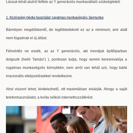
Lássuk tehát alulról felfele az Y generációs munkavállaló szükségleteit:
1. Közösségi média használat, rugalmas munkavégzés, távmunka
Bármilyen megdöbbentő, de legtöbbeteknél ez az a minimum, ami alatt
nem fogadnak el új állást.
Félreértés ne essék, az az Y generációs, aki mondjuk építőiparban
dolgozik (helló Tamás!:) ), pontosan tudja, hogy semmi keresnivalója a
rugalmas munkavégzés környékén, nem arról van tehát szó, hogy bárki
irracionális elképzelésekkel rendelkezne.
Ahol viszont lehet, kivitelezhető, ott maximálisan elvárják. Ahogy a saját
telefonhasználatot, a kvóta nélküli internethozzáférést.