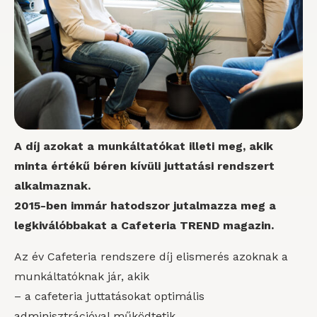
A díj azokat a munkáltatókat illeti meg, akik
minta értékű béren kívüli juttatási rendszert
alkalmaznak.
2015-ben immár hatodszor jutalmazza meg a
legkiválóbbakat a Cafeteria TREND magazin.
Az év Cafeteria rendszere díj elismerés azoknak a
munkáltatóknak jár, akik
– a cafeteria juttatásokat optimális
adminisztrációval működtetik