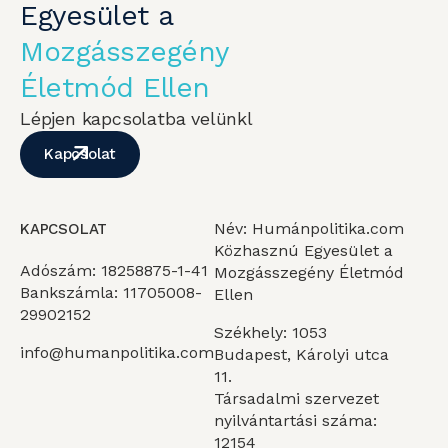
Egyesület a
Mozgásszegény
Életmód Ellen
Lépjen kapcsolatba velünkl
Kapcsolat
Név: Humánpolitika.com
KAPCSOLAT
Közhasznú Egyesület a
Adószám: 18258875-1-41
Mozgásszegény Életmód
Bankszámla: 11705008-
Ellen
29902152
Székhely: 1053
info@humanpolitika.com
Budapest, Károlyi utca
11.
Társadalmi szervezet
nyilvántartási száma:
12154