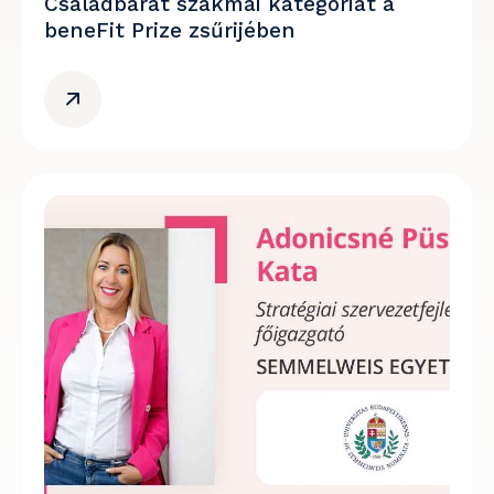
Családbarát szakmai kategóriát a
beneFit Prize zsűrijében