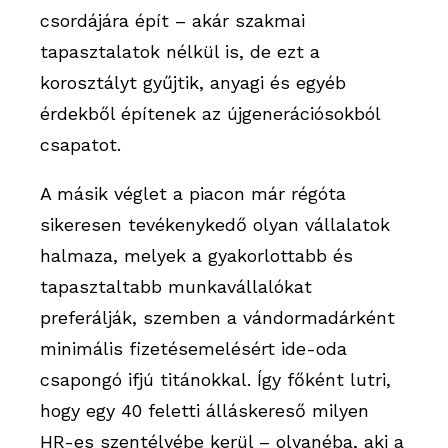
csordájára épít – akár szakmai
tapasztalatok nélkül is, de ezt a
korosztályt gyűjtik, anyagi és egyéb
érdekből építenek az újgenerációsokból
csapatot.
A másik véglet a piacon már régóta
sikeresen tevékenykedő olyan vállalatok
halmaza, melyek a gyakorlottabb és
tapasztaltabb munkavállalókat
preferálják, szemben a vándormadárként
minimális fizetésemelésért ide-oda
csapongó ifjú titánokkal. Így főként lutri,
hogy egy 40 feletti álláskereső milyen
HR-es szentélyébe kerül – olyanéba, aki a