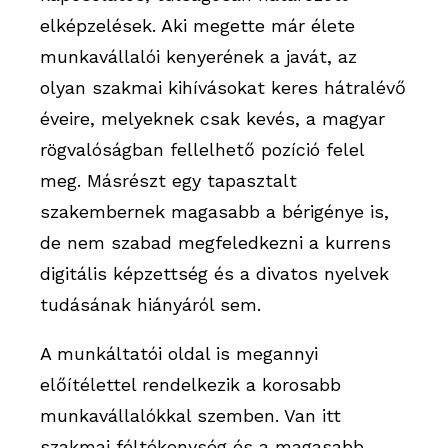
elképzelések. Aki megette már élete
munkavállalói kenyerének a javát, az
olyan szakmai kihívásokat keres hátralévő
éveire, melyeknek csak kevés, a magyar
rögvalóságban fellelhető pozíció felel
meg. Másrészt egy tapasztalt
szakembernek magasabb a bérigénye is,
de nem szabad megfeledkezni a kurrens
digitális képzettség és a divatos nyelvek
tudásának hiányáról sem.
A munkáltatói oldal is megannyi
előítélettel rendelkezik a korosabb
munkavállalókkal szemben. Van itt
szakmai féltékenység és a magasabb