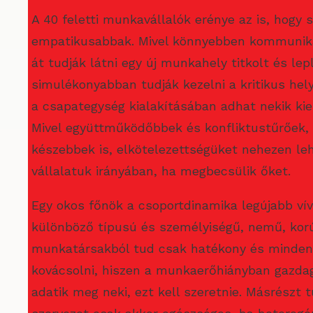
A 40 feletti munkavállalók erénye az is, hogy 
empatikusabbak. Mivel könnyebben kommuniká
át tudják látni egy új munkahely titkolt és lep
simulékonyabban tudják kezelni a kritikus hely
a csapategység kialakításában adhat nekik kie
Mivel együttműködőbbek és konfliktustűrőek
készebbek is, elkötelezettségüket nehezen leh
vállalatuk irányában, ha megbecsülik őket.
Egy okos főnök a csoportdinamika legújabb ví
különböző típusú és személyiségű, nemű, kor
munkatársakból tud csak hatékony és mindent
kovácsolni, hiszen a munkaerőhiányban gazda
adatik meg neki, ezt kell szeretnie. Másrészt t