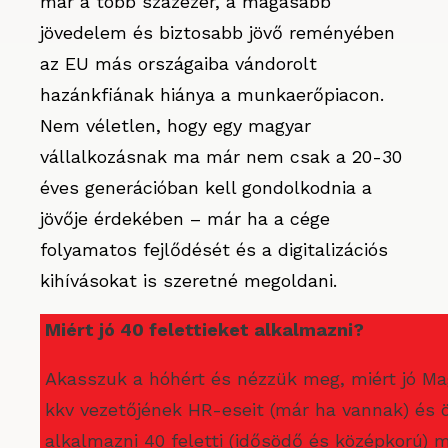
már a több százezer, a magasabb
jövedelem és biztosabb jövő reményében
az EU más országaiba vándorolt
hazánkfiának hiánya a munkaerőpiacon.
Nem véletlen, hogy egy magyar
vállalkozásnak ma már nem csak a 20-30
éves generációban kell gondolkodnia a
jövője érdekében – már ha a cége
folyamatos fejlődését és a digitalizációs
kihívásokat is szeretné megoldani.
Miért jó 40 felettieket alkalmazni?
Akasszuk a hóhért és nézzük meg, miért jó M
kkv vezetőjének HR-eseit (már ha vannak) é
alkalmazni 40 feletti (idősödő és középkorú) 