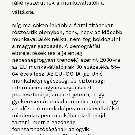
rákényszerülnek a munkavállalók a
váltásra.
Míg ma sokan inkább a fiatal titánokat
részesítik előnyben, tény, hogy az idősebb
munkavállalók nélkül nem fog boldogulni
a magyar gazdaság. A demográfiai
előrejelzések (és a jelenlegi
népességfogyási trendek) szerint 2030-ra
az EU munkavállalóinak 30 százaléka 55–
64 éves lesz. Az EU-OSHA (az Unió
munkahelyi egészségi és biztonsági
információs ügynöksége) is ezt
predesztinálja, ami azt jelenti, hogy
gyökeresen átalakul a munkaerőpiac. Így
az idősödő munkaképes munkavállalókat
mindenképpen munkában kell majd
tartani, mert a gazdaság
fenntarthatóságának az egyik