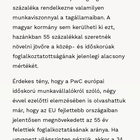
százaléka rendelkezne valamilyen
munkaviszonnyal a tagállamaiban. A
magyar kormány sem kerülheti ki ezt,
hazánkban 55 százalékkal szeretnék
növelni jövőre a közép- és időskorúak
foglalkoztatottságának jelenlegi alacsony
mértékét.
Érdekes tény, hogy a PwC európai
időskorú munkavállalókról szóló, négy
évvel ezelőtti elemzésében is olvashattuk
már, hogy az EU fejlettebb országaiban
jelentősen megnövekedett az 55 év
felettiek foglalkoztatásának aránya. Ha
ugyanezt világszinten nézzük, akkor a 34