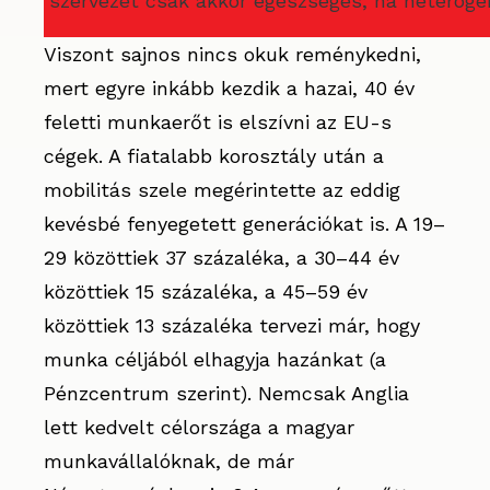
szervezet csak akkor egészséges, ha heterogé
Viszont sajnos nincs okuk reménykedni,
mert egyre inkább kezdik a hazai, 40 év
feletti munkaerőt is elszívni az EU-s
cégek. A fiatalabb korosztály után a
mobilitás szele megérintette az eddig
kevésbé fenyegetett generációkat is. A 19–
29 közöttiek 37 százaléka, a 30–44 év
közöttiek 15 százaléka, a 45–59 év
közöttiek 13 százaléka tervezi már, hogy
munka céljából elhagyja hazánkat (a
Pénzcentrum szerint). Nemcsak Anglia
lett kedvelt célországa a magyar
munkavállalóknak, de már