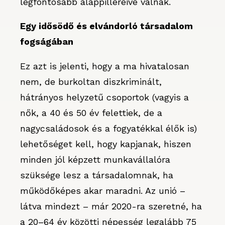
legfontosabb alappilléreivé válnak.
Egy idősödő és elvándorló társadalom
fogságában
Ez azt is jelenti, hogy a ma hivatalosan
nem, de burkoltan diszkriminált,
hátrányos helyzetű csoportok (vagyis a
nők, a 40 és 50 év felettiek, de a
nagycsaládosok és a fogyatékkal élők is)
lehetőséget kell, hogy kapjanak, hiszen
minden jól képzett munkavállalóra
szüksége lesz a társadalomnak, ha
működőképes akar maradni. Az unió –
látva mindezt – már 2020-ra szeretné, ha
a 20–64 év közötti népesség legalább 75