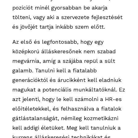
pozíciót minél gyorsabban be akarja
tölteni, vagy aki a szervezete fejlesztését
és jövőjét tartja inkább szem előtt.
Az első és legfontosabb, hogy egy
középkorú álláskeresőnek nem szabad
megvárnia, amíg a szájába repül a sült
galamb. Tanulni kell a fiatalabb
generációktól és árucikként kell eladniuk
magukat a potenciális munkáltatóknál. Ez
azt jelenti, hogy le kell számolni a HR-es
előítéletekkel, és felhasználva a fiatalok
gátlástalanságát, némileg kozmetikázni
kell addigi életüket. Meg kell tanulniuk a
kurrens álláskeresési technikákat és