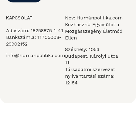
Név: Humánpolitika.com
KAPCSOLAT
Közhasznú Egyesület a
Adószám: 18258875-1-41
Mozgásszegény Életmód
Bankszámla: 11705008-
Ellen
29902152
Székhely: 1053
info@humanpolitika.com
Budapest, Károlyi utca
11.
Társadalmi szervezet
nyilvántartási száma:
12154