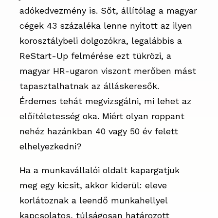
adókedvezmény is. Sőt, állítólag a magyar
cégek 43 százaléka lenne nyitott az ilyen
korosztálybeli dolgozókra, legalábbis a
ReStart-Up felmérése ezt tükrözi, a
magyar HR-ugaron viszont merőben mást
tapasztalhatnak az álláskeresők.
Érdemes tehát megvizsgálni, mi lehet az
előítéletesség oka. Miért olyan roppant
nehéz hazánkban 40 vagy 50 év felett
elhelyezkedni?
Ha a munkavállalói oldalt kapargatjuk
meg egy kicsit, akkor kiderül: eleve
korlátoznak a leendő munkahellyel
kapcsolatos, túlságosan határozott