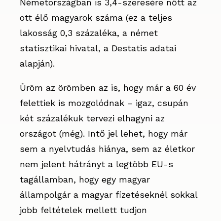
Németországban is 3,4-szeresére nőtt az
ott élő magyarok száma (ez a teljes
lakosság 0,3 százaléka, a német
statisztikai hivatal, a Destatis adatai
alapján).
Üröm az örömben az is, hogy már a 60 év
felettiek is mozgolódnak – igaz, csupán
két százalékuk tervezi elhagyni az
országot (még). Intő jel lehet, hogy már
sem a nyelvtudás hiánya, sem az életkor
nem jelent hátrányt a legtöbb EU-s
tagállamban, hogy egy magyar
állampolgár a magyar fizetéseknél sokkal
jobb feltételek mellett tudjon