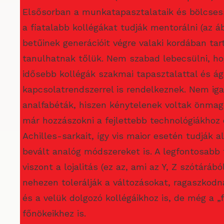
Elsősorban a munkatapasztalataik és bölcses
a fiatalabb kollégákat tudják mentorálni (az á
betűinek generációit végre valaki kordában tart
tanulhatnak tőlük. Nem szabad lebecsülni, ho
idősebb kollégák szakmai tapasztalattal és ág
kapcsolatrendszerrel is rendelkeznek. Nem igaz
analfabéták, hiszen kénytelenek voltak önmagu
már hozzászokni a fejlettebb technológiákhoz 
Achilles-sarkait, így vis maior esetén tudják a
bevált analóg módszereket is. A legfontosabb
viszont a lojalitás (ez az, ami az Y, Z szótárábó
nehezen tolerálják a változásokat, ragaszko
és a velük dolgozó kollégáikhoz is, de még a „
főnökeikhez is.