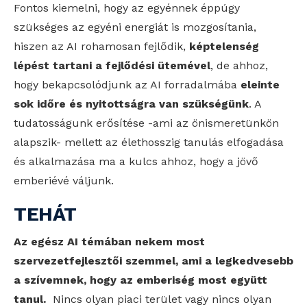
Fontos kiemelni, hogy az egyénnek éppúgy
szükséges az egyéni energiát is mozgosítania,
hiszen az AI rohamosan fejlődik,
képtelenség
lépést tartani a fejlődési ütemével
, de ahhoz,
hogy bekapcsolódjunk az AI forradalmába
eleinte
sok időre és nyitottságra van szükségünk
. A
tudatosságunk erősítése -ami az önismeretünkön
alapszik- mellett az élethosszig tanulás elfogadása
és alkalmazása ma a kulcs ahhoz, hogy a jövő
emberiévé váljunk.
TEHÁT
Az egész AI témában nekem most
szervezetfejlesztői szemmel, ami a legkedvesebb
a szívemnek, hogy az emberiség most együtt
tanul.
Nincs olyan piaci terület vagy nincs olyan