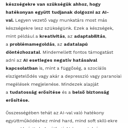
készségekre van szükségük ahhoz, hogy
hatékonyan együtt tudjanak dolgozni az AI-
val.
Legyen vezető vagy munkatárs most más
készségekre lesz szükségünk. Ezek a készségek,
mint például a
kreativitás
, az
adaptabilitás
,
a
problémamegoldás
, az
adatalapú
döntézhozatal
. Mindemellett fontos támogatást
adni az
AI esetleges negatív hatásaival
kapcsolatban
is, mint a függőség, a szociális
elszigetelődés vagy akár a depresszió vagy paranoiai
megélések megjelenése. Mindezek alapját
a
tudatosság erősítése
és a
belső biztonság
erősítése.
Összességében tehát az AI-val való hatékony
együttműködéshez mind hard, mind soft skill-ekre