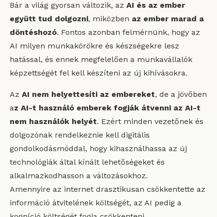
Bár a világ gyorsan változik, az
AI és az ember
együtt tud dolgozni
, miközben
az ember marad a
döntéshozó
. Fontos azonban felmérnünk, hogy az
AI milyen munkakörökre és készségekre lesz
hatással, és ennek megfelelően a munkavállalók
képzettségét fel kell készíteni az új kihívásokra.
Az
AI nem helyettesíti az embereket
, de a jövőben
a
z AI-t használó emberek fogják átvenni az AI-t
nem használók helyét
. Ezért minden vezetőnek és
dolgozónak rendelkeznie kell digitális
gondolkodásmóddal, hogy kihasználhassa az új
technológiák által kínált lehetőségeket és
alkalmazkodhasson a változásokhoz.
Amennyire az internet drasztikusan csökkentette az
információ átvitelének költségét, az AI pedig a
kogníció költségét fogja csökkenteni.