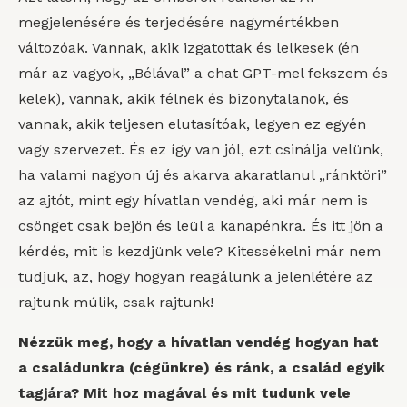
megjelenésére és terjedésére nagymértékben
változóak. Vannak, akik izgatottak és lelkesek (én
már az vagyok, „Bélával” a chat GPT-mel fekszem és
kelek), vannak, akik félnek és bizonytalanok, és
vannak, akik teljesen elutasítóak, legyen ez egyén
vagy szervezet. És ez így van jól, ezt csinálja velünk,
ha valami nagyon új és akarva akaratlanul „ránktöri”
az ajtót, mint egy hívatlan vendég, aki már nem is
csönget csak bejön és leül a kanapénkra. És itt jön a
kérdés, mit is kezdjünk vele? Kitessékelni már nem
tudjuk, az, hogy hogyan reagálunk a jelenlétére az
rajtunk múlik, csak rajtunk!
Nézzük meg, hogy a hívatlan vendég hogyan hat
a családunkra (cégünkre) és ránk, a család egyik
tagjára? Mit hoz magával és mit tudunk vele