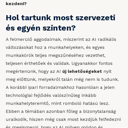
kezdeni?
Hol tartunk most szervezeti
és egyén szinten?
A felmerülő aggodalmak, miszerint az AI radikális
változásokat hoz a munkahelyeken, és egyes
munkakörök teljes megszűnéséhez vezethet,
teljesen érthetőek és validak. Ugyanakkor fontos
megértenünk, hogy az AI
új lehetőségeket
nyit
meg előttünk, melyekről talán még nem is tudunk.
A korábbi ipari forradalmakhoz hasonlóan a jelen
technológiai fejlődés valószínűleg inkább
munkahelyteremtő, mint romboló hatású lesz.
Ebben a témában azonban főleg a bizonytalanság
uralkodik, hiszen még csak most kezdjük felfedezni
és megismerni, hogy az AI milyen módon és