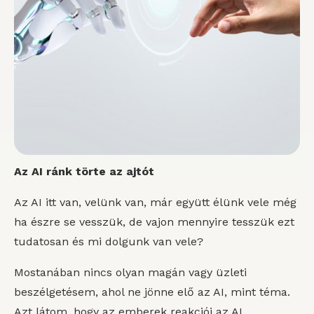
Az AI ránk törte az ajtót
Az AI itt van, velünk van, már együtt élünk vele még
ha észre se vesszük, de vajon mennyire tesszük ezt
tudatosan és mi dolgunk van vele?
Mostanában nincs olyan magán vagy üzleti
beszélgetésem, ahol ne jönne elő az AI, mint téma.
Azt látom, hogy az emberek reakciói az AI