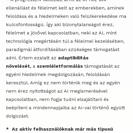
ellenállást és félelmet kelt az emberekben, aminek
feloldása és a hiedelmeken való felülkerekedése ma
kulcsfontosságú. Így aki bizonytalanságot érez,
félelmet a jövővel kapcsolatban, neki az AI, mint
technológia megértésén túl a félelmei kezelésében,
paradigmái átfordításában szükséges támogatást
adni. Értem ezalatt az
adaptibilitás
növelését,
a
szemléletformálás
támogatását az
egyéni hiedelmek megdolgozásán, feloldásán
keresztül. Amíg ez nem történik meg és az egyén
nem érez nyitottságot az AI megismerésével
kapcsolatban, nem fogja tudni elsajátítani és
beépíteni a mindennapjaiba az AI-val történő együtt
dolgozást.
* Az aktív felhasználóknak már más típusú