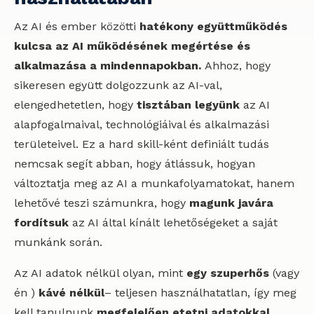
Az AI és ember közötti
hatékony együttműködés
kulcsa az AI működésének megértése és
alkalmazása a mindennapokban.
Ahhoz, hogy
sikeresen együtt dolgozzunk az AI-val,
elengedhetetlen, hogy
tisztában legyünk
az AI
alapfogalmaival, technológiáival és alkalmazási
területeivel. Ez a hard skill-ként definiált tudás
nemcsak segít abban, hogy átlássuk, hogyan
változtatja meg az AI a munkafolyamatokat, hanem
lehetővé teszi számunkra, hogy
magunk javára
fordítsuk
az AI által kínált lehetőségeket a saját
munkánk során.
Az AI adatok nélkül olyan, mint
egy szuperhős
(vagy
én )
kávé nélkül
– teljesen használhatatlan, így meg
kell tanulnunk
megfelelően etetni adatokkal
,