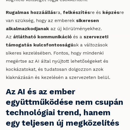
Rugalmas hozzáállás
ra,
felkészítés
re és
képzés
re
van szükség, hogy az emberek
sikeresen
alkalmazkodjanak
az új körülményekhez.
Az
átlátható kommunikáció
és a
szervezeti
támogatás
kulcsfontosságú
ak a változások
sikeres kezelésében. Fontos, hogy mindenki
megértse az AI által nyújtott lehetőségeket és
kockázatokat, és tudatosan dolgozzon azok
kiaknázásán és kezelésén a szervezeten belül.
Az AI és az ember
együttműködése nem csupán
technológiai trend, hanem
egy teljesen új megközelítés