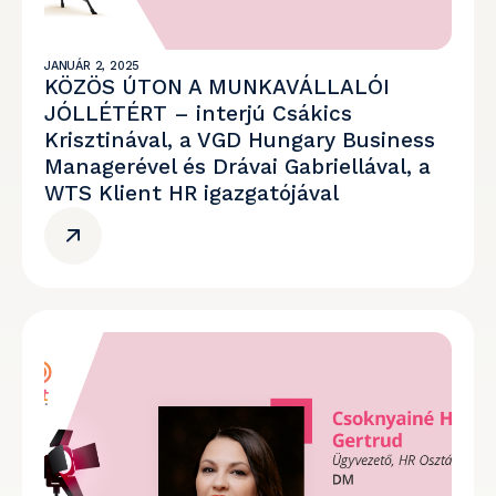
JANUÁR 2, 2025
KÖZÖS ÚTON A MUNKAVÁLLALÓI
JÓLLÉTÉRT – interjú Csákics
Krisztinával, a VGD Hungary Business
Managerével és Drávai Gabriellával, a
WTS Klient HR igazgatójával