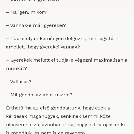
– Ha igen, mikor?
– Vannak-e már gyerekei?
– Tud-e olyan keményen dolgozni, mint egy férfi,
amellett, hogy gyerekei vannak?
– Gyerekek mellett el tudja-e végezni maximálisan a
munkát?
– Vallásos?
– Mit gondol az abortuszról?
Érthető, ha az első gondolatunk, hogy ezek a
kérdések magánügyek, senkinek semmi köze
nincsen hozzá, azonban ritka, hogy ezt hangosan ki
is mondjuk, és nem is célravezető.