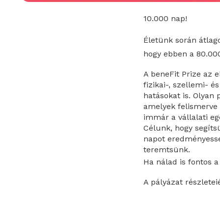
10.000 nap!
Életünk során átlag
hogy ebben a 80.0
A
beneFit Prize
az e
fizikai-, szellemi- é
hatásokat is. Olyan
amelyek felismerve 
immár a vállalati e
Célunk, hogy segíts
napot eredményessé,
teremtsünk.
Ha nálad is fontos a
A pályázat részleteié