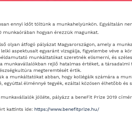
osan ennyi időt töltünk a munkahelyünkön. Egyáltalán ne
00 munkaórában hogyan érezzük magunkat.
lső olyan átfogó pályázat Magyarországon, amely a munkavá
s lelki aspektusait egyaránt vizsgálja, figyelembe véve a kör
 példamutató munkáltatókat szeretnék elismerni, és széle
a munkavállalókban rejlő hatalmas értéket, a társadalmi 
gészségkultúra megteremtését értik.
ük a munkáltatókat abban, hogy kollégáik számára a munká
 egyúttal élménnyé tegyék, ezáltal közösen élhetőbb és s
 munkavállalók jólléte, pályázz a beneFit Prize 2019 címér
rt kattints ide:
https://www.benefitprize.hu/