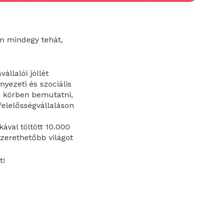
m mindegy tehát,
llalói jóllét
nyezeti és szociális
s körben bemutatni,
felelősségvállaláson
val töltött 10.000
zerethetőbb világot
t!