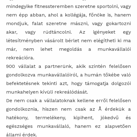
mindegyike fitnessteremben szeretne sportolni, vagy
nem épp abban, ahol a kollégája, főnöke is, hanem
mondjuk, falat szeretne mászni, vagy gokartozni
akar, vagy rúdtáncolni. Az igényeket egy
létesítményben vásárolt bérlet nem elégítheti ki ma
már, nem lehet megoldás a munkavállalói
rekreációra.
900 vállalat a partnerünk, akik szintén felelősen
gondolkozva munkavállalóiról, a humán tőkébe való
befektetésnek tekinti azt, hogy támogatja dolgozói
munkahelyen kívüli rekreálódását.
De nem csak a vállalatoknak kellene erről felelősen
gondolkoznia, hiszen nem csak az Å érdekük a
hatékony, termelékeny, kipihent, jókedvű és
egészséges munkavállaló, hanem ez alapvetően
állami érdek.