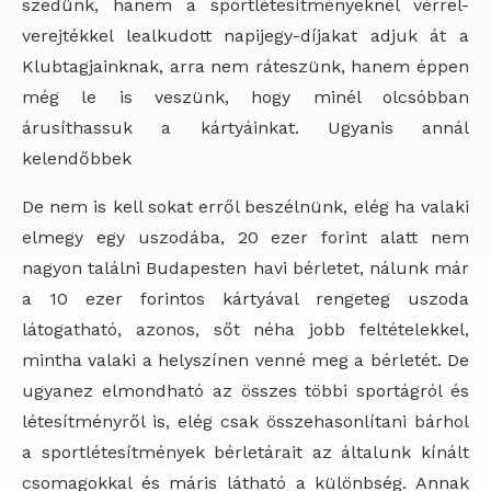
szedünk, hanem a sportlétesítményeknél vérrel-
verejtékkel lealkudott napijegy-díjakat adjuk át a
Klubtagjainknak, arra nem ráteszünk, hanem éppen
még le is veszünk, hogy minél olcsóbban
árusíthassuk a kártyáinkat. Ugyanis annál
kelendőbbek
De nem is kell sokat erről beszélnünk, elég ha valaki
elmegy egy uszodába, 20 ezer forint alatt nem
nagyon találni Budapesten havi bérletet, nálunk már
a 10 ezer forintos kártyával rengeteg uszoda
látogatható, azonos, sőt néha jobb feltételekkel,
mintha valaki a helyszínen venné meg a bérletét. De
ugyanez elmondható az összes többi sportágról és
létesítményről is, elég csak összehasonlítani bárhol
a sportlétesítmények bérletárait az általunk kínált
csomagokkal és máris látható a különbség. Annak