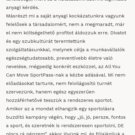
anyagi kérdés.
Másrészt mi a saját anyagi kockázatunkra vagyunk
felelősek a társadalomért, nem a megmaradt, már
el nem költségelhető profitot áldozzuk erre. Divatot
és egy szubkultúrát teremtettünk
szolgáltatásunkkal, melynek célja a munkavállalók
egészségtudatosabb, preventívebb életre való
nevelése, mégpedig konkrét eszközzel, az All You
Can Move SportPass-nak a kézbe adásával. Mi nem
előadásokat tartunk, nem felvilágosító turnét
szervezünk, hanem egész egyszerűen
hozzáférhetővé tesszük a rendszeres sportot.
Amikor az a mondat elhangzik egy sportolásra
buzdító kampány végén, hogy „jó, jó, persze, fontos
a sport, és szeretnék is rendszeresen sportolni, DE
nincs rá pénzem”, akkor jövünk mi, és fölajánljuk a