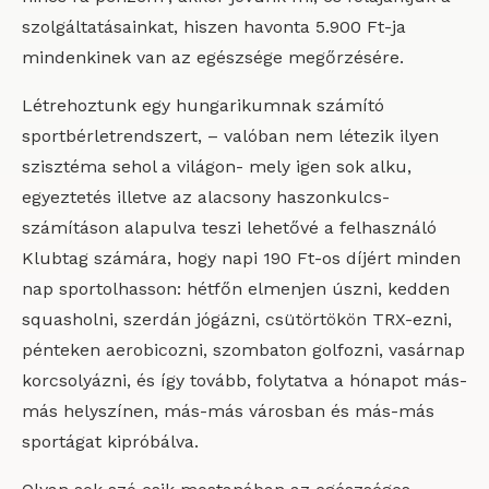
szolgáltatásainkat, hiszen havonta 5.900 Ft-ja
mindenkinek van az egészsége megőrzésére.
Létrehoztunk egy hungarikumnak számító
sportbérletrendszert, – valóban nem létezik ilyen
szisztéma sehol a világon- mely igen sok alku,
egyeztetés illetve az alacsony haszonkulcs-
számításon alapulva teszi lehetővé a felhasználó
Klubtag számára, hogy napi 190 Ft-os díjért minden
nap sportolhasson: hétfőn elmenjen úszni, kedden
squasholni, szerdán jógázni, csütörtökön TRX-ezni,
pénteken aerobicozni, szombaton golfozni, vasárnap
korcsolyázni, és így tovább, folytatva a hónapot más-
más helyszínen, más-más városban és más-más
sportágat kipróbálva.