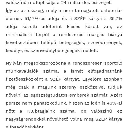
valószínű multiplikálja a 24 milliárdos összeget.
Így az az összeg, mely a nem támogatott cafeteria-
elemek 51,17%-os adója és a SZÉP kártya a 35,7%
adója közötti adóforint kiesés között van, az
minimálisra törpül a rendszeres mozgás hiánya
következtében fellépő betegségek, szövődmények,
kedély-, és szenvedélybetegségek mellett.
Nyilván megsokszorozódna a rendszeresen sportoló
munkavállalók száma, a ismét elfogadhatnánk
fizetőeszközként a SZÉP kártyát. Egyelőre azonban
még csak a magunk szerény eszközeivel tudjuk
növelni az egészségtudatos emberek számát. Azért
persze nem panaszkodunk, hiszen az idén is 43%-al
nőtt a Klubtagjaink száma, de valószínű ez
nagyságrendekkel növelhető volna még SZÉP kártya
elfogadóhelyként.