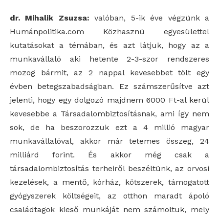
dr. Mihalik Zsuzsa:
valóban, 5-ik éve végzünk a
Humánpolitika.com Közhasznú egyesülettel
kutatásokat a témában, és azt látjuk, hogy az a
munkavállaló aki hetente 2-3-szor rendszeres
mozog bármit, az 2 nappal kevesebbet tölt egy
évben betegszabadságban. Ez számszerűsítve azt
jelenti, hogy egy dolgozó majdnem 6000 Ft-al kerül
kevesebbe a Társadalombiztosításnak, ami így nem
sok, de ha beszorozzuk ezt a 4 millió magyar
munkavállalóval, akkor már tetemes összeg, 24
milliárd forint. És akkor még csak a
társadalombiztosítás terheiről beszéltünk, az orvosi
kezelések, a mentő, kórház, kötszerek, támogatott
gyógyszerek költségeit, az otthon maradt ápoló
családtagok kieső munkáját nem számoltuk, mely