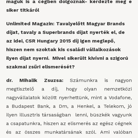
maguk is a cégben dolgoznak- kérdezte meg e
siker titkáról
Unlimited Magazin: Tavalyelőtt Magyar Brands
díjat, tavaly a Superbrands díjat nyerték el, de
az idei, CSR Hungary 2015 díj igen meglepő,
hiszen nem szoktak kis családi vállalkozások
ilyen díjat nyerni. Mivel sikerült kivívni a szigorú
szakmai zsűri elismerését?
dr. Mihalik Zsuzsa:
Számunkra is nagyon
megtisztelő a díj, hogy olyan nemzetközi
nagyvállalatok között nyerhettünk, mint a Vodafone,
a Budapest Bank, a Dm, a Henkel, a Telekom, jó
ilyen illusztris társaságban lenni, büszkék vagyunk
a csapatunkra, hiszen az elismerés az egész cégnek
és az összes munkatársának szól. Ami valóban