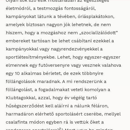
Olyan sok szó esik mostanában az egészséges
életmódról, a testmozgás fontosságáról,
kampányokat látunk a tévében, óriásplakátokon,
amelyek biztosan nagyon jók lehetnek, de nem
hiszem, hogy a mozgáshoz nem „szocializálódott”
embereket tartósan be lehet csábítani ezekkel a
kampányokkal vagy nagyrendezvényekkel a
sportlétesítményekbe. Lehet, hogy egyszer-egyszer
elmennek egy futóversenyre vagy vesznek valahova
egy 10 alkalmas bérletet, de ezek többnyire
föllángolások maradnak. A mi rendszerünk a
föllángolást, a fogadalmakat veteti komolyan a
Klubtagokkal, azzal, hogy év végéig tartó
hűségszerződést kell aláírni a nálunk féláron,
harmadáron elérhető sportolásért cserébe, mellyel
csalafinta módon egyben rá is vettük őket a