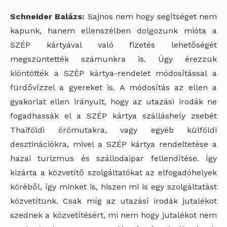
Schneider Balázs:
Sajnos nem hogy segítséget nem
kapunk, hanem ellenszélben dolgozunk mióta a
SZÉP kártyával való fizetés lehetőségét
megszüntették számunkra is. Úgy érezzük
kiöntötték a SZÉP kártya-rendelet módosítással a
fürdővízzel a gyereket is. A módosítás az ellen a
gyakorlat ellen irányult, hogy az utazási irodák ne
fogadhassák el a SZÉP kártya szálláshely zsebét
Thaiföldi örömutakra, vagy egyéb külföldi
desztinációkra, mivel a SZÉP kártya rendeltetése a
hazai turizmus és szállodaipar fellendítése. Így
kizárta a közvetítő szolgáltatókat az elfogadóhelyek
köréből, így minket is, hiszen mi is egy szolgáltatást
közvetítünk. Csak míg az utazási irodák jutalékot
szednek a közvetítésért, mi nem hogy jutalékot nem