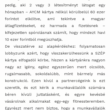
pedig, aki 2 vagy 3 létesítményt látogat egy
hónapban – AYCM kártya nélkül körülbelül 60 ezer
forintot elköltve, ami tekintve a magyar
átlagfizetéseket, ez harmada a fizetésnek –
kifejezetten spórolásnak számít, hogy mindezt havi
10 ezer forintból megúszhatja.
De visszatérve az alapkérdéshez: folyamatosan
lobbyzunk azért, hogy visszakerülhessünk a SZÉP
kártya elfogadói körbe, hiszen a kártyánkra nagyon
nagy az igény, egész egyszerűen mert olcsóbb,
rugalmasabb, sokoldalúbb, mint bármely más
konstrukció. Ezen kívül a partnercégeink is ezt
szeretik, és ezt kérik a munkavállalóik számára
béren kívüli juttatásként, és egyre kevésbé
vásárolnak alkalmakat egy-egy fitnessteremben.
Egyrészt mert nem biztos, hogy a munkavállalók