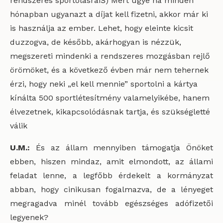
rendszeres sportolásraïŠ) Mert ugye ha minden
hónapban ugyanazt a díjat kell fizetni, akkor már ki
is használja az ember. Lehet, hogy eleinte kicsit
duzzogva, de később, akárhogyan is nézzük,
megszereti mindenki a rendszeres mozgásban rejlő
örömöket, és a következő évben már nem tehernek
érzi, hogy neki „el kell mennie” sportolni a kártya
kínálta 500 sportlétesítmény valamelyikébe, hanem
élvezetnek, kikapcsolódásnak tartja, és szükségletté
válik
U.M.:
És az állam mennyiben támogatja Önöket
ebben, hiszen mindaz, amit elmondott, az állami
feladat lenne, a legfőbb érdekelt a kormányzat
abban, hogy cinikusan fogalmazva, de a lényeget
megragadva minél tovább egészséges adófizetői
legyenek?