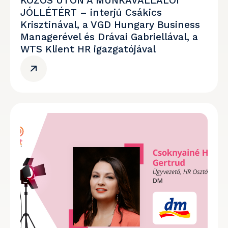
KÖZÖS ÚTON A MUNKAVÁLLALÓI
JÓLLÉTÉRT – interjú Csákics
Krisztinával, a VGD Hungary Business
Managerével és Drávai Gabriellával, a
WTS Klient HR igazgatójával