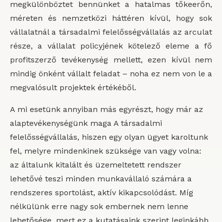
megkülönböztet bennünket a hatalmas tőkeerőn,
méreten és nemzetközi háttéren kívül, hogy sok
vállalatnál a társadalmi felelősségvállalás az arculat
része, a vállalat policyjének kötelező eleme a fő
profitszerző tevékenység mellett, ezen kívül nem
mindig önként vállalt feladat – noha ez nem von le a
megvalósult projektek értékéből.
A mi esetünk annyiban más egyrészt, hogy már az
alaptevékenységünk maga A társadalmi
felelősségvállalás, hiszen egy olyan ügyet karoltunk
fel, melyre mindenkinek szüksége van vagy volna:
az általunk kitalált és üzemeltetett rendszer
lehetővé teszi minden munkavállaló számára a
rendszeres sportolást, aktív kikapcsolódást. Míg
nélkülünk erre nagy sok embernek nem lenne
lehetősége, mert ez a kutatásaink szerint leginkább