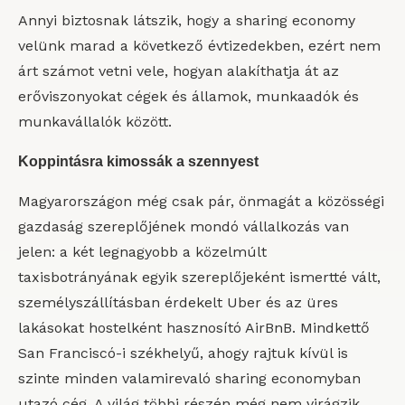
Annyi biztosnak látszik, hogy a sharing economy
velünk marad a következő évtizedekben, ezért nem
árt számot vetni vele, hogyan alakíthatja át az
erőviszonyokat cégek és államok, munkaadók és
munkavállalók között.
Koppintásra kimossák a szennyest
Magyarországon még csak pár, önmagát a közösségi
gazdaság szereplőjének mondó vállalkozás van
jelen: a két legnagyobb a közelmúlt
taxisbotrányának egyik szereplőjeként ismertté vált,
személyszállításban érdekelt Uber és az üres
lakásokat hostelként hasznosító AirBnB. Mindkettő
San Franciscó-i székhelyű, ahogy rajtuk kívül is
szinte minden valamirevaló sharing economyban
utazó cég. A világ többi részén még nem virágzik