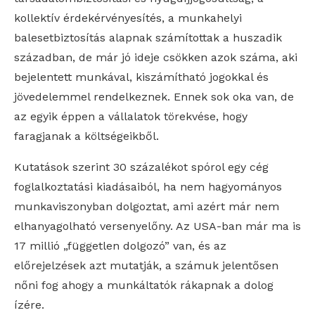
kollektív érdekérvényesítés, a munkahelyi
balesetbiztosítás alapnak számítottak a huszadik
században, de már jó ideje csökken azok száma, aki
bejelentett munkával, kiszámítható jogokkal és
jövedelemmel rendelkeznek. Ennek sok oka van, de
az egyik éppen a vállalatok törekvése, hogy
faragjanak a költségeikből.
Kutatások szerint 30 százalékot spórol egy cég
foglalkoztatási kiadásaiból, ha nem hagyományos
munkaviszonyban dolgoztat, ami azért már nem
elhanyagolható versenyelőny. Az USA-ban már ma is
17 millió „független dolgozó” van, és az
előrejelzések azt mutatják, a számuk jelentősen
nőni fog ahogy a munkáltatók rákapnak a dolog
ízére.