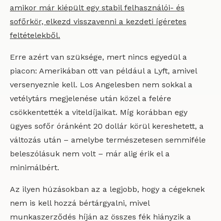
amikor már kiépült egy stabil felhasználói- és
sofőrkör, elkezd visszavenni a kezdeti ígéretes
feltételekből.
Erre azért van szüksége, mert nincs egyedül a
piacon: Amerikában ott van például a Lyft, amivel
versenyeznie kell. Los Angelesben nem sokkal a
vetélytárs megjelenése után közel a felére
csökkentették a viteldíjaikat. Míg korábban egy
ügyes sofőr óránként 20 dollár körül kereshetett, a
változás után – amelybe természetesen semmiféle
beleszólásuk nem volt – már alig érik el a
minimálbért.
Az ilyen húzásokban az a legjobb, hogy a cégeknek
nem is kell hozzá bértárgyalni, mivel
munkaszerződés híján az összes fék hiányzik a