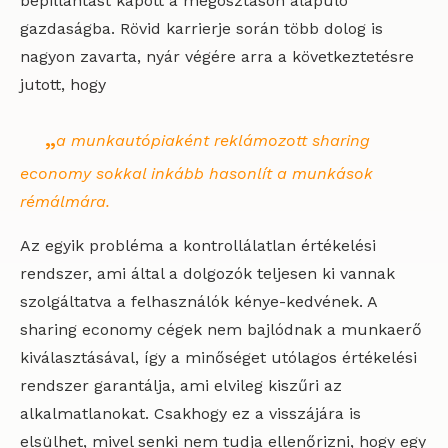
bepillantást kapott a megosztáson alapuló
gazdaságba. Rövid karrierje során több dolog is
nagyon zavarta, nyár végére arra a következtetésre
jutott, hogy
„
a munkautópiaként reklámozott sharing
economy sokkal inkább hasonlít a munkások
rémálmára.
Az egyik probléma a kontrollálatlan értékelési
rendszer, ami által a dolgozók teljesen ki vannak
szolgáltatva a felhasználók kénye-kedvének. A
sharing economy cégek nem bajlódnak a munkaerő
kiválasztásával, így a minőséget utólagos értékelési
rendszer garantálja, ami elvileg kiszűri az
alkalmatlanokat. Csakhogy ez a visszájára is
elsülhet, mivel senki nem tudja ellenőrizni, hogy egy