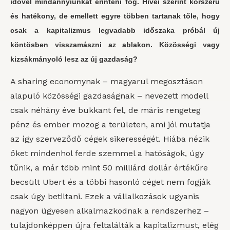
idővel mindannyiunkat érinteni fog. Hívei szerint korszerű
és hatékony, de emellett egyre többen tartanak tőle, hogy
csak a kapitalizmus legvadabb időszaka próbál új
köntösben visszamászni az ablakon. Közösségi vagy
kizsákmányoló lesz az új gazdaság?
A sharing economynak – magyarul megosztáson
alapuló közösségi gazdaságnak – nevezett modell
csak néhány éve bukkant fel, de máris rengeteg
pénz és ember mozog a területen, ami jól mutatja
az így szerveződő cégek sikerességét. Hiába nézik
őket mindenhol ferde szemmel a hatóságok, úgy
tűnik, a már több mint 50 milliárd dollár értékűre
becsült Ubert és a többi hasonló céget nem fogják
csak úgy betiltani. Ezek a vállalkozások ugyanis
nagyon ügyesen alkalmazkodnak a rendszerhez –
tulajdonképpen újra feltalálták a kapitalizmust, elég