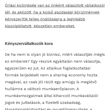
Óriási különbség van az önként választott vállalkozói
lét, és aközött, ha a külső gazdasági körülmények
kényszerítik teljes önállóságra a leginkább
kiszolgáltatott, képzetlen embereket.
Kényszervállalkozók kora
De ha nem is olyan jó biznisz, miért választják mégis
ez emberek? Egy részük egyáltalán nem választja,
egyszerűen ez jut. Az atipikus foglalkoztatási
formák terjedését nem a sharing economy hozta
magával, az csak jól ráült egy amúgy is meglévő
hullámra a változó munkaerőpiacon. A
munkásmozgalmak által kiharcolt munkavállalói
jogok és juttatások, a fizetett szabadság,
társadalombiztosítási és nyugdíjjogosultság, a