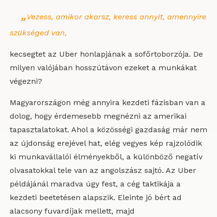
„
Vezess, amikor akarsz, keress annyit, amennyire
szükséged van,
kecsegtet az Uber honlapjának a sofőrtoborzója. De
milyen valójában hosszútávon ezeket a munkákat
végezni?
Magyarországon még annyira kezdeti fázisban van a
dolog, hogy érdemesebb megnézni az amerikai
tapasztalatokat. Ahol a közösségi gazdaság már nem
az újdonság erejével hat, elég vegyes kép rajzolódik
ki munkavállalói élményekből, a különböző negatív
olvasatokkal tele van az angolszász sajtó. Az Uber
példájánál maradva úgy fest, a cég taktikája a
kezdeti beetetésen alapszik. Eleinte jó bért ad
alacsony fuvardíjak mellett, majd