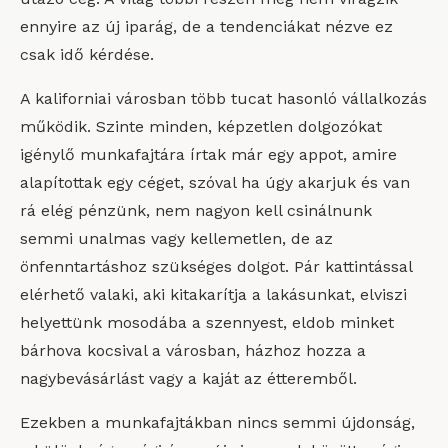
ennyire az új iparág, de a tendenciákat nézve ez
csak idő kérdése.
A kaliforniai városban több tucat hasonló vállalkozás
működik. Szinte minden, képzetlen dolgozókat
igénylő munkafajtára írtak már egy appot, amire
alapítottak egy céget, szóval ha úgy akarjuk és van
rá elég pénzünk, nem nagyon kell csinálnunk
semmi unalmas vagy kellemetlen, de az
önfenntartáshoz szükséges dolgot. Pár kattintással
elérhető valaki, aki kitakarítja a lakásunkat, elviszi
helyettünk mosodába a szennyest, eldob minket
bárhova kocsival a városban, házhoz hozza a
nagybevásárlást vagy a kaját az étteremből.
Ezekben a munkafajtákban nincs semmi újdonság,