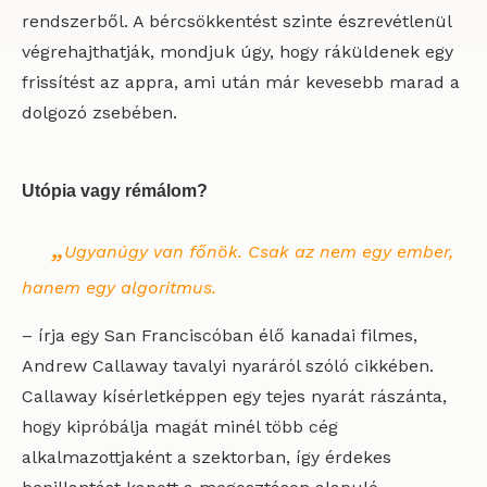
rendszerből. A bércsökkentést szinte észrevétlenül
végrehajthatják, mondjuk úgy, hogy ráküldenek egy
frissítést az appra, ami után már kevesebb marad a
dolgozó zsebében.
Utópia vagy rémálom?
„
Ugyanúgy van főnök. Csak az nem egy ember,
hanem egy algoritmus.
– írja egy San Franciscóban élő kanadai filmes,
Andrew Callaway tavalyi nyaráról szóló cikkében.
Callaway kísérletképpen egy tejes nyarát rászánta,
hogy kipróbálja magát minél több cég
alkalmazottjaként a szektorban, így érdekes