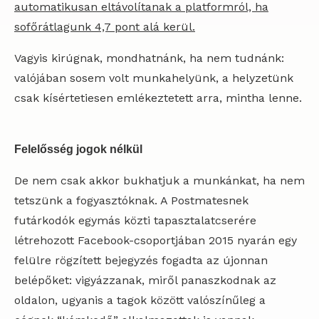
automatikusan eltávolítanak a platformról, ha
sofőrátlagunk 4,7 pont alá kerül.
Vagyis kirúgnak, mondhatnánk, ha nem tudnánk:
valójában sosem volt munkahelyünk, a helyzetünk
csak kísértetiesen emlékeztetett arra, mintha lenne.
Felelősség jogok nélkül
De nem csak akkor bukhatjuk a munkánkat, ha nem
tetszünk a fogyasztóknak. A Postmatesnek
futárkodók egymás közti tapasztalatcserére
létrehozott Facebook-csoportjában 2015 nyarán egy
felülre rögzített bejegyzés fogadta az újonnan
belépőket: vigyázzanak, miről panaszkodnak az
oldalon, ugyanis a tagok között valószínűleg a