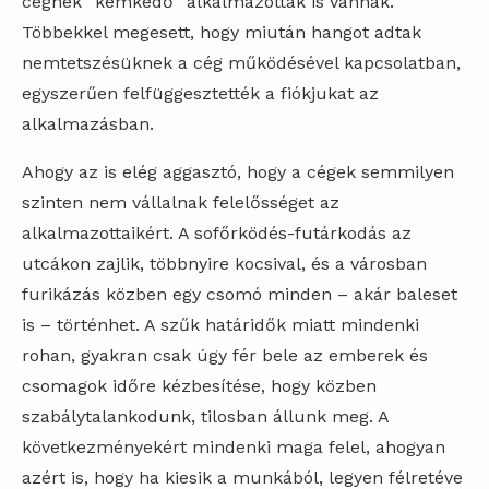
cégnek “kémkedő” alkalmazottak is vannak.
Többekkel megesett, hogy miután hangot adtak
nemtetszésüknek a cég működésével kapcsolatban,
egyszerűen felfüggesztették a fiókjukat az
alkalmazásban.
Ahogy az is elég aggasztó, hogy a cégek semmilyen
szinten nem vállalnak felelősséget az
alkalmazottaikért. A sofőrködés-futárkodás az
utcákon zajlik, többnyire kocsival, és a városban
furikázás közben egy csomó minden – akár baleset
is – történhet. A szűk határidők miatt mindenki
rohan, gyakran csak úgy fér bele az emberek és
csomagok időre kézbesítése, hogy közben
szabálytalankodunk, tilosban állunk meg. A
következményekért mindenki maga felel, ahogyan
azért is, hogy ha kiesik a munkából, legyen félretéve