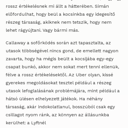
rossz értékelésnek mi állt a hátterében. Simán
előfordulhat, hogy beül a kocsinkba egy idegesítő
részeg társaság, akiknek nem tetszik, hogy nem
lehet rágyújtani. Vagy bármi más.
Callaway a sofőrködés során azt tapasztalta, az
utasok többségével nincs gond, de emellett nagyon
zavarta, hogy ha mégis beült a kocsijába egy-egy
csapat bunkó, akkor nem sokat mert tenni ellenük,
félve a rossz értékelésektől. Az Uber olyan, kissé
gyerekes megoldásokat tesztel például a részeg
utasok lefoglalásának problémájára, mint például a
hátsó ülésen elhelyezett játékok. Ha néhány
társaság, akár indokolatlanul, bosszúból csak egy
csillagot nyom ránk, az könnyen az állásunkba
kerülhet: a Lyftnél