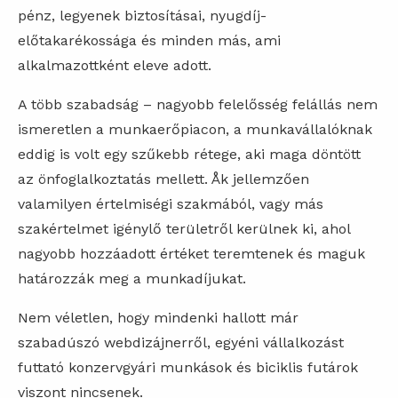
pénz, legyenek biztosításai, nyugdíj-
előtakarékossága és minden más, ami
alkalmazottként eleve adott.
A több szabadság – nagyobb felelősség felállás nem
ismeretlen a munkaerőpiacon, a munkavállalóknak
eddig is volt egy szűkebb rétege, aki maga döntött
az önfoglalkoztatás mellett. Åk jellemzően
valamilyen értelmiségi szakmából, vagy más
szakértelmet igénylő területről kerülnek ki, ahol
nagyobb hozzáadott értéket teremtenek és maguk
határozzák meg a munkadíjukat.
Nem véletlen, hogy mindenki hallott már
szabadúszó webdizájnerről, egyéni vállalkozást
futtató konzervgyári munkások és biciklis futárok
viszont nincsenek.