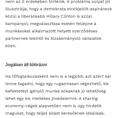
nem az ő érdekében történik. A probléma súlyát jól
illusztrálja, hogy a demokrata elnökjelölt-aspiránsok
közül a liberálisabb Hillary Clinton is azzal
kampányol, megválasztása esetén fellépne a
munkásokat alkalmazott helyett szerződéses
partnernek tekintő és kizsákmányoló vállalatok
ellen.
Jogában áll túlórázni
Ha főfoglalkozásként nem is a legjobb, azt azért kár
lenne tagadni, hogy egy rugalmasan végezhető, kis
befektetést igénylő munka sokaknak jó lehetőség
lehet egy kis mellékes jövedelemre. A sharing
economy-cégek alapvetően nem is úgy hirdetik
magukat, hogy teljes állást keresőknek ideálisak,