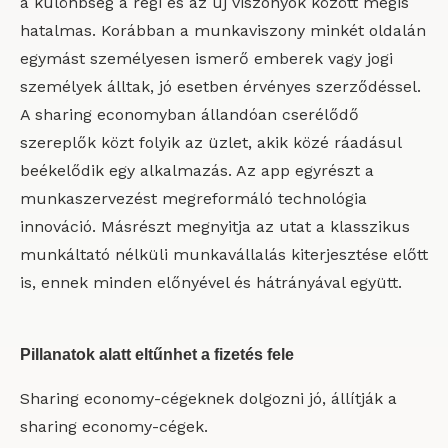
a különbség a régi és az új viszonyok között mégis
hatalmas. Korábban a munkaviszony minkét oldalán
egymást személyesen ismerő emberek vagy jogi
személyek álltak, jó esetben érvényes szerződéssel.
A sharing economyban állandóan cserélődő
szereplők közt folyik az üzlet, akik közé ráadásul
beékelődik egy alkalmazás. Az app egyrészt a
munkaszervezést megreformáló technológia
innováció. Másrészt megnyitja az utat a klasszikus
munkáltató nélküli munkavállalás kiterjesztése előtt
is, ennek minden előnyével és hátrányával együtt.
Pillanatok alatt eltűnhet a fizetés fele
Sharing economy-cégeknek dolgozni jó, állítják a
sharing economy-cégek.