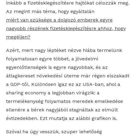
inkább a fizetéskiegészítésre hajtókat célozzák meg.
Az megint más téma, hogy egyáltalán
miért van szüksége a dolgozó emberek egyre
nagyobb részének fizetéskiegészítésre ahhoz, hogy
megéljen?
Azért, mert nagy léptéket nézve hiába termelünk
folyamatosan egyre többet, a jövedelmi
egyenlőtlenségek is egyre nagyobbak, és az
átlagkereset növekedési üteme már régen elszakadt
a GDP-től. Különösen igaz ez az USA-ban, ahol a
sharing economy a legjobban virágzik: a
termelékenység folyamatos meredek emelkedése
ellenére a bérek nagyjából stagnáltak az elmúlt
évtizedekben. Ezt mutatja az alábbi grafikon is.
Szóval ha úgy vesszük, szuper lehetőség