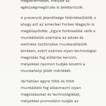
megteremtését, melybe az
egészségmegőrzés is beletartozik.
A prevenció jelentősége felértékelődött, s
ahogy azt az amerikai Forbes Magazin is
megállapította: „Egyre fontosabbá válik a
munkáltatók számára az edzés és
wellness ösztönzése munkavállalóik
körében, ezért számos olyan technológiai
megoldás fog előtérbe kerülni,
melyekkel nyomon tudják követni a
munkahelyi jóllét mértékét.
Várhatóan egyre több és több
munkáltató fog alkalmazni olyan
megoldásokat és technológiákat,
melyekkel promotálni tudják az