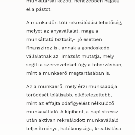
munkatársai között, nehezebben hagyja
el a pástot.
A munkaidőn túli rekreálódási lehetőség,
melyet az anyavállalat, maga a
munkáltató biztosít,- jó esetben
finanszíroz is-, annak a gondoskodó
vállalatnak az imázsát mutatja, mely
segíti a szervezeteket úgy a toborzásban,
mint a munkaerő megtartásában is.
Az a munkaerő, mely érzi munkaadója
törődését lojálisabb, elkötelezettebb,
mint az effajta odafigyelést nélkülöző
munkavállaló. A kipihent, a napi stressz
után aktívan rekreálódott munkavállaló
teljesítménye, hatékonysága, kreativitása