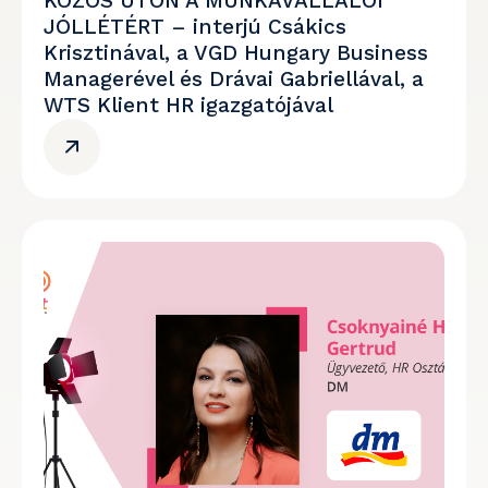
KÖZÖS ÚTON A MUNKAVÁLLALÓI
JÓLLÉTÉRT – interjú Csákics
Krisztinával, a VGD Hungary Business
Managerével és Drávai Gabriellával, a
WTS Klient HR igazgatójával