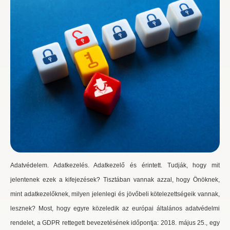
Adatvédelem. Adatkezelés. Adatkezelő és érintett. Tudják, hogy mit
jelentenek ezek a kifejezések? Tisztában vannak azzal, hogy Önöknek,
mint adatkezelőknek, milyen jelenlegi és jövőbeli kötelezettségeik vannak,
lesznek? Most, hogy egyre közeledik az európai általános adatvédelmi
rendelet, a GDPR rettegett bevezetésének időpontja: 2018. május 25., egy