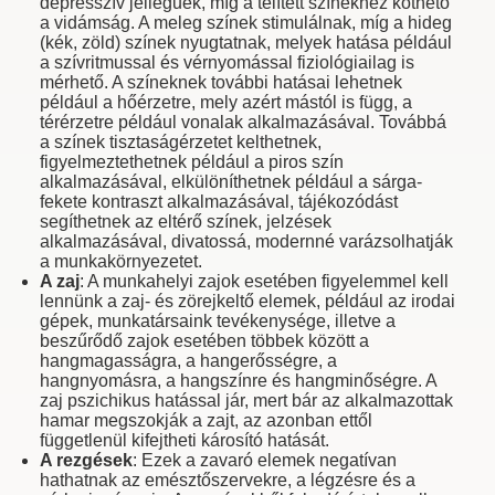
depresszív jellegűek, míg a telített színekhez köthető
a vidámság. A meleg színek stimulálnak, míg a hideg
(kék, zöld) színek nyugtatnak, melyek hatása például
a szívritmussal és vérnyomással fiziológiailag is
mérhető. A színeknek további hatásai lehetnek
például a hőérzetre, mely azért mástól is függ, a
térérzetre például vonalak alkalmazásával. Továbbá
a színek tisztaságérzetet kelthetnek,
figyelmeztethetnek például a piros szín
alkalmazásával, elkülöníthetnek például a sárga-
fekete kontraszt alkalmazásával, tájékozódást
segíthetnek az eltérő színek, jelzések
alkalmazásával, divatossá, modernné varázsolhatják
a munkakörnyezetet.
A zaj
: A munkahelyi zajok esetében figyelemmel kell
lennünk a zaj- és zörejkeltő elemek, például az irodai
gépek, munkatársaink tevékenysége, illetve a
beszűrődő zajok esetében többek között a
hangmagasságra, a hangerősségre, a
hangnyomásra, a hangszínre és hangminőségre. A
zaj pszichikus hatással jár, mert bár az alkalmazottak
hamar megszokják a zajt, az azonban ettől
függetlenül kifejtheti károsító hatását.
A rezgések
: Ezek a zavaró elemek negatívan
hathatnak az emésztőszervekre, a légzésre és a