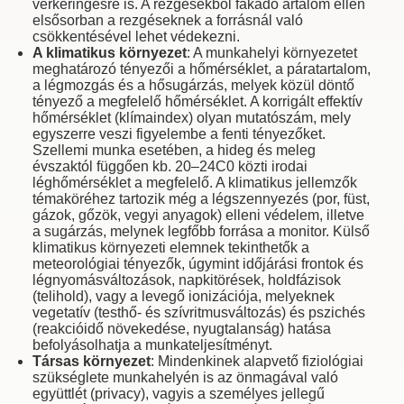
vérkeringésre is. A rezgésekből fakadó ártalom ellen
elsősorban a rezgéseknek a forrásnál való
csökkentésével lehet védekezni.
A klimatikus környezet
: A munkahelyi környezetet
meghatározó tényezői a hőmérséklet, a páratartalom,
a légmozgás és a hősugárzás, melyek közül döntő
tényező a megfelelő hőmérséklet. A korrigált effektív
hőmérséklet (klímaindex) olyan mutatószám, mely
egyszerre veszi figyelembe a fenti tényezőket.
Szellemi munka esetében, a hideg és meleg
évszaktól függően kb. 20–24C0 közti irodai
léghőmérséklet a megfelelő. A klimatikus jellemzők
témaköréhez tartozik még a légszennyezés (por, füst,
gázok, gőzök, vegyi anyagok) elleni védelem, illetve
a sugárzás, melynek legfőbb forrása a monitor. Külső
klimatikus környezeti elemnek tekinthetők a
meteorológiai tényezők, úgymint időjárási frontok és
légnyomásváltozások, napkitörések, holdfázisok
(telihold), vagy a levegő ionizációja, melyeknek
vegetatív (testhő- és szívritmusváltozás) és pszichés
(reakcióidő növeke­dése, nyugtalanság) hatása
befolyásolhatja a munkateljesítményt.
Társas környezet
: Mindenkinek alapvető fiziológiai
szükséglete munkahelyén is az önmagával való
együttlét (privacy), vagyis a személyes jellegű