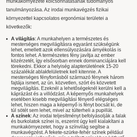
munkakörnyezete kölcsönhatásának tudományos
tanulmányozása. Az irodai munkavégzés fizikai
környezettel kapcsolatos ergonómiai területei a
következők:
A világítás
: A munkahelyen a természetes és
mesterséges megvilágításra egyaránt szükségünk
lehet, emellett azok ellensúlyozására árnyékolás is
fontos lehet. A természetes fény javítja az ember
közérzetét, így elsősorban ennek dominanciájára kell
törekedni. Ekkor a helyiség alapterületének 15-20
százalékát ablakfelületnek kell kitennie. A
mesterséges fényforrásból származó fénynek három
fajtája ismert, az ún. közvetlen, szórt és közvetett
megvilágítás. Ezeknél a lehetőségeknél kerülni kell a
káprázást és a villódzást. A képernyős munkahelyek
esetében kisebb megvilágítási fényerő elégséges
lehet, hiszen maga a képernyő is fényt bocsát ki, de
túl sötét sem lehet, mivel az túlterheli a pupillát.
A színek
: Az irodai teljesítményt befolyásolják a falak
és burkolatok színei is, eszerint úgy kell kialakítani a
munkakörnyezetet, hogy a színvilág segítse a
munkavégzést. A fekete-szürke-fehér színek például