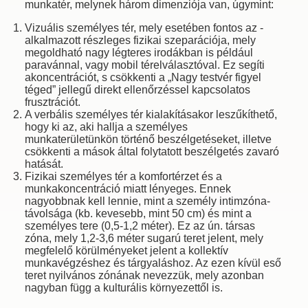
munkatér, melynek három dimenziója van, úgymint:
Vizuális személyes tér, mely esetében fontos az ­
alkalmazott részleges fizikai szeparációja, mely
megoldható nagy légteres irodákban is például
paravánnal, vagy mobil térelválasztóval. Ez segíti
akoncentrációt, s csökkenti a „Nagy testvér figyel
téged” jellegű direkt ellenőrzéssel kapcsolatos
frusztrációt.
A verbális személyes tér kialakításakor leszűkít­hető,
hogy ki az, aki hallja a személyes
munkaterületünkön történő beszélgetéseket, illetve
csökkenti a mások által folytatott beszélgetés zavaró
hatását.
Fizikai személyes tér a komfortérzet és a
munkakoncentráció miatt lényeges. Ennek
nagyobbnak kell lennie, mint a személy intimzóna-
távolsága (kb. kevesebb, mint 50 cm) és mint a
személyes tere (0,5-1,2 méter). Ez az ún. társas
zóna, mely 1,2-3,6 méter sugarú teret jelent, mely
megfelelő körülményeket jelent a kollektív
munkavégzéshez és tárgyaláshoz. Az ezen kívül eső
teret nyilvános zónának nevezzük, mely azonban
nagyban függ a kulturális környezettől is.