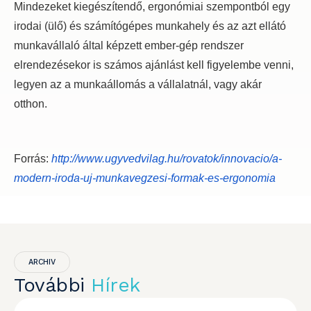
Mindezeket kiegészítendő, ergonómiai szempontból egy
irodai (ülő) és számítógépes munkahely és az azt ellátó
munkavállaló által képzett ember-gép rendszer
elrendezésekor is számos ajánlást kell figyelembe venni,
legyen az a munkaállomás a vállalatnál, vagy akár
otthon.
Forrás:
http://www.ugyvedvilag.hu/
rovatok/innovacio/a-
modern-
iroda-uj-munkavegzesi-formak-
es-ergonomia
ARCHIV
További
Hírek