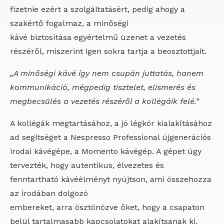
fizetnie ezért a szolgáltatásért, pedig ahogy a
szakértő fogalmaz, a minőségi
kávé biztosítása egyértelmű üzenet a vezetés
részéről, miszerint igen sokra tartja a beosztottjait.
„A minőségi kávé így nem csupán juttatás, hanem
kommunikáció, mégpedig tisztelet, elismerés és
megbecsülés a vezetés részéről a kollégáik felé.”
A kollégák megtartásához, a jó légkör kialakításához
ad segítséget a Nespresso Professional újgenerációs
irodai kávégépe, a Momento kávégép. A gépet úgy
tervezték, hogy autentikus, élvezetes és
fenntartható kávéélményt nyújtson, ami összehozza
az irodában dolgozó
embereket, arra ösztönözve őket, hogy a csapaton
belül tartalmasabb kapcsolatokat alakítsanak ki.