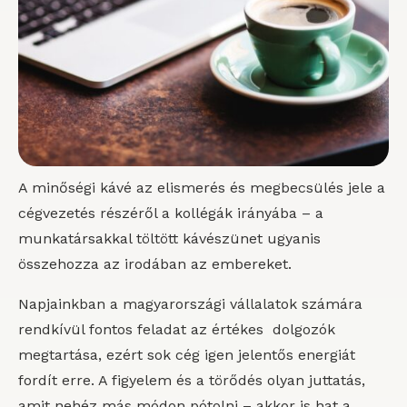
A minőségi kávé az elismerés és megbecsülés jele a
cégvezetés részéről a kollégák irányába – a
munkatársakkal töltött kávészünet ugyanis
összehozza az irodában az embereket.
Napjainkban a magyarországi vállalatok számára
rendkívül fontos feladat az értékes dolgozók
megtartása, ezért sok cég igen jelentős energiát
fordít erre. A figyelem és a törődés olyan juttatás,
amit nehéz más módon pótolni – akkor is hat a