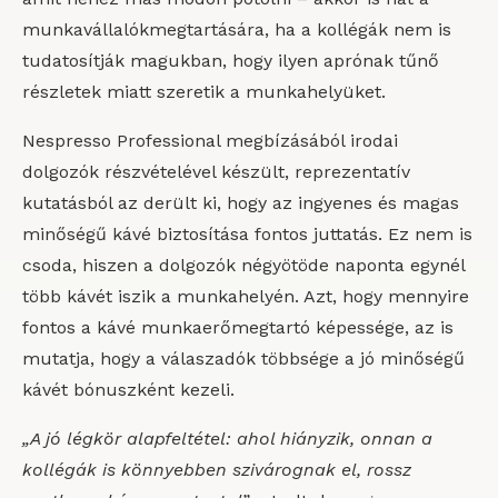
munkavállalókmegtartására, ha a kollégák nem is
tudatosítják magukban, hogy ilyen aprónak tűnő
részletek miatt szeretik a munkahelyüket.
Nespresso Professional megbízásából irodai
dolgozók részvételével készült, reprezentatív
kutatásból az derült ki, hogy az ingyenes és magas
minőségű kávé biztosítása fontos juttatás. Ez nem is
csoda, hiszen a dolgozók négyötöde naponta egynél
több kávét iszik a munkahelyén. Azt, hogy mennyire
fontos a kávé munkaerőmegtartó képessége, az is
mutatja, hogy a válaszadók többsége a jó minőségű
kávét bónuszként kezeli.
„A jó légkör alapfeltétel: ahol hiányzik, onnan a
kollégák is könnyebben szivárognak el, rossz