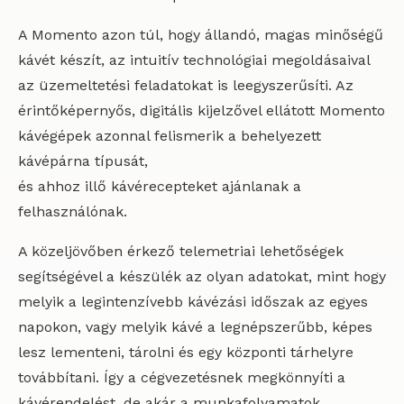
A Momento azon túl, hogy állandó, magas minőségű
kávét készít, az intuitív technológiai megoldásaival
az üzemeltetési feladatokat is leegyszerűsíti. Az
érintőképernyős, digitális kijelzővel ellátott Momento
kávégépek azonnal felismerik a behelyezett
kávépárna típusát,
és ahhoz illő kávérecepteket ajánlanak a
felhasználónak.
A közeljövőben érkező telemetriai lehetőségek
segítségével a készülék az olyan adatokat, mint hogy
melyik a legintenzívebb kávézási időszak az egyes
napokon, vagy melyik kávé a legnépszerűbb, képes
lesz lementeni, tárolni és egy központi tárhelyre
továbbítani. Így a cégvezetésnek megkönnyíti a
kávérendelést, de akár a munkafolyamatok