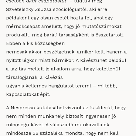
esetben akár csapatostul”
– tudtuk meg
Szvetelszky Zsuzsa szociológustól, aki erre
példaként egy olyan esetét hozta fel, ahol egy
mérnökcsapat amellett, hogy jó mutatószámokat
produkált, még baráti társaságként is összetartott.
Ebben a kis közösségben
nemcsak akkor beszélgetnek, amikor kell, hanem a
nyitott légkör miatt bármikor. A kávészünet például
a lazítás mellett jó alkalom arra, hogy kötetlenül
társalogjanak, a kávézás
ugyanis kellemes hangulatot teremt – mi több,
kapcsolatokat épít.
A Nespresso kutatásából viszont az is kiderül, hogy
nem minden munkahely biztosít ingyenesen jó
minőségű kávét. A válaszadó munkavállalók
mindössze 36 százaléka mondta, hogy nem kell