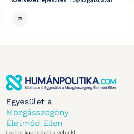
szervezetfejlesztési főigazgatójával
Egyesület a
Mozgásszegény
Életmód Ellen
Lépjen kapcsolatba velünkl