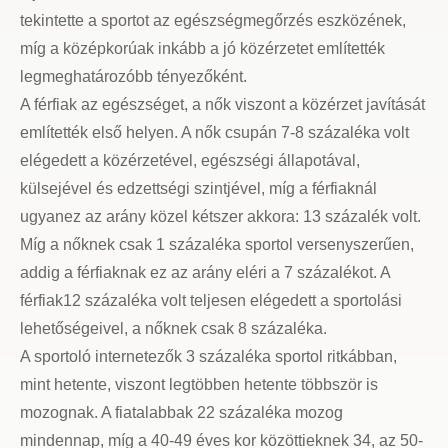
tekintette a sportot az egészségmegőrzés eszközének,
míg a középkorúak inkább a jó közérzetet említették
legmeghatározóbb tényezőként.
A férfiak az egészséget, a nők viszont a közérzet javítását
említették első helyen. A nők csupán 7-8 százaléka volt
elégedett a közérzetével, egészségi állapotával,
külsejével és edzettségi szintjével, míg a férfiaknál
ugyanez az arány közel kétszer akkora: 13 százalék volt.
Míg a nőknek csak 1 százaléka sportol versenyszerűen,
addig a férfiaknak ez az arány eléri a 7 százalékot. A
férfiak12 százaléka volt teljesen elégedett a sportolási
lehetőségeivel, a nőknek csak 8 százaléka.
A sportoló internetezők 3 százaléka sportol ritkábban,
mint hetente, viszont legtöbben hetente többször is
mozognak. A fiatalabbak 22 százaléka mozog
mindennap, míg a 40-49 éves kor közöttieknek 34, az 50-