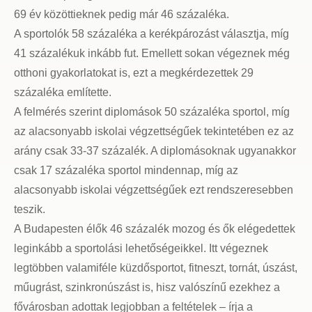
69 év közöttieknek pedig már 46 százaléka.
A sportolók 58 százaléka a kerékpározást választja, míg
41 százalékuk inkább fut. Emellett sokan végeznek még
otthoni gyakorlatokat is, ezt a megkérdezettek 29
százaléka említette.
A felmérés szerint diplomások 50 százaléka sportol, míg
az alacsonyabb iskolai végzettségűek tekintetében ez az
arány csak 33-37 százalék. A diplomásoknak ugyanakkor
csak 17 százaléka sportol mindennap, míg az
alacsonyabb iskolai végzettségűek ezt rendszeresebben
teszik.
A Budapesten élők 46 százalék mozog és ők elégedettek
leginkább a sportolási lehetőségeikkel. Itt végeznek
legtöbben valamiféle küzdősportot, fitneszt, tornát, úszást,
műugrást, szinkronúszást is, hisz valószínű ezekhez a
fővárosban adottak legjobban a feltételek – írja a