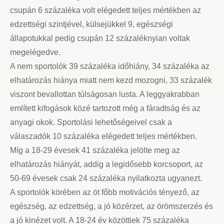
csupán 6 százaléka volt elégedett teljes mértékben az
edzettségi szintjével, külsejükkel 9, egészségi
állapotukkal pedig csupán 12 százaléknyian voltak
megelégedve.
A nem sportolók 39 százaléka időhiány, 34 százaléka az
elhatározás hiánya miatt nem kezd mozogni, 33 százalék
viszont bevallottan túlságosan lusta. A leggyakrabban
említett kifogások közé tartozott még a fáradtság és az
anyagi okok. Sportolási lehetőségeivel csak a
válaszadók 10 százaléka elégedett teljes mértékben.
Míg a 18-29 évesek 41 százaléka jelölte meg az
elhatározás hiányát, addig a legidősebb korcsoport, az
50-69 évesek csak 24 százaléka nyilatkozta ugyanezt.
A sportolók körében az öt főbb motivációs tényező, az
egészség, az edzettség, a jó közérzet, az örömszerzés és
a jó kinézet volt. A 18-24 év közöttiek 75 százaléka