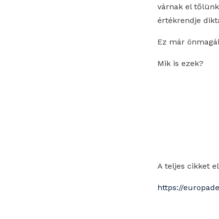
várnak el tőlünk
értékrendje dikt
Ez már önmagában
Mik is ezek?
A teljes cikket
https://europad