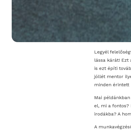
Legyél felelőség
lássa kárát! Ez
is ezt építi tov
jóllét mentor il
minden érintett 
Mai példánkban 
el, mi a fontos?
irodákba? A hom
A munkavégzésün