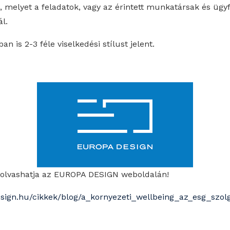
, melyet a feladatok, vagy az érintett munkatársak és ügy
ál.
 is 2-3 féle viselkedési stílust jelent.
 elolvashatja az EUROPA DESIGN weboldalán!
esign.hu/cikkek/blog/a_kornyezeti_wellbeing_az_esg_szol