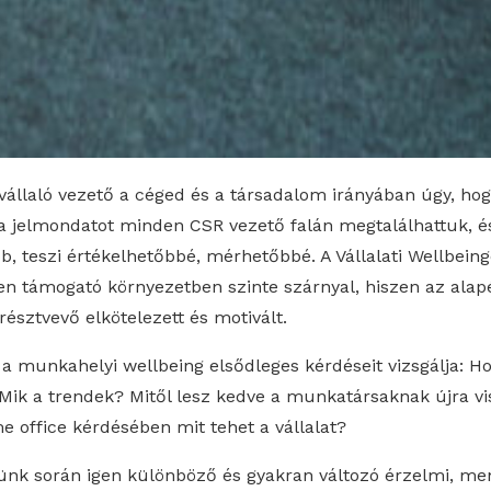
vállaló vezető a céged és a társadalom irányában úgy, ho
t a jelmondatot minden CSR vezető falán megtalálhattuk, 
ább, teszi értékelhetőbbé, mérhetőbbé. A Vállalati Wellbein
yen támogató környezetben szinte szárnyal, hiszen az alap
résztvevő elkötelezett és motivált.
a munkahelyi wellbeing elsődleges kérdéseit vizsgálja: H
 Mik a trendek? Mitől lesz kedve a munkatársaknak újra vi
e office kérdésében mit tehet a vállalat?
k során igen különböző és gyakran változó érzelmi, mentá