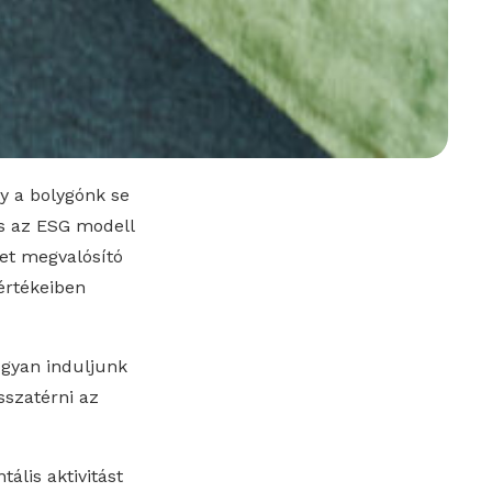
gy a bolygónk se
és az ESG modell
get megvalósító
értékeiben
ogyan induljunk
sszatérni az
lis aktivitást