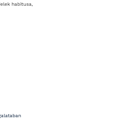
felek habitusa,
galataban