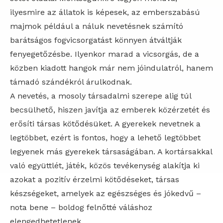
ilyesmire az állatok is képesek, az emberszabású
majmok például a náluk nevetésnek számító
barátságos fogvicsorgatást könnyen átváltják
fenyegetőzésbe. Ilyenkor marad a vicsorgás, de a
közben kiadott hangok már nem jóindulatról, hanem
támadó szándékról árulkodnak.
A nevetés, a mosoly társadalmi szerepe alig túl
becsülhető, hiszen javítja az emberek közérzetét és
erősíti társas kötődésüket. A gyerekek nevetnek a
legtöbbet, ezért is fontos, hogy a lehető legtöbbet
legyenek más gyerekek társaságában. A kortársakkal
való együttlét, játék, közös tevékenység alakítja ki
azokat a pozitív érzelmi kötődéseket, társas
készségeket, amelyek az egészséges és jókedvű –
nota bene – boldog felnőtté váláshoz
elengedhetetlenek.