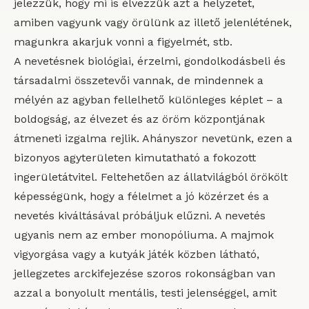
jelezzük, hogy mi is élvezzük azt a helyzetet,
amiben vagyunk vagy örülünk az illető jelenlétének,
magunkra akarjuk vonni a figyelmét, stb.
A nevetésnek biológiai, érzelmi, gondolkodásbeli és
társadalmi összetevői vannak, de mindennek a
mélyén az agyban fellelhető különleges képlet – a
boldogság, az élvezet és az öröm központjának
átmeneti izgalma rejlik. Ahányszor nevetünk, ezen a
bizonyos agyterületen kimutatható a fokozott
ingerületátvitel. Feltehetően az állatvilágból örökölt
képességünk, hogy a félelmet a jó közérzet és a
nevetés kiváltásával próbáljuk elűzni. A nevetés
ugyanis nem az ember monopóliuma. A majmok
vigyorgása vagy a kutyák játék közben látható,
jellegzetes arckifejezése szoros rokonságban van
azzal a bonyolult mentális, testi jelenséggel, amit