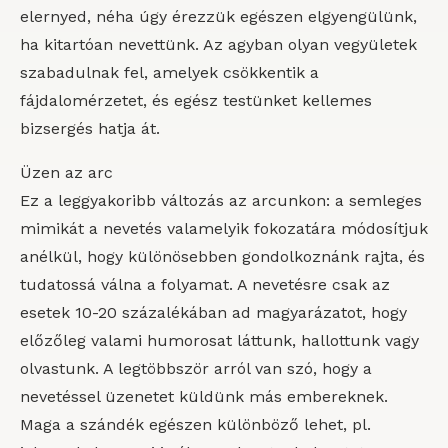
elernyed, néha úgy érezzük egészen elgyengülünk,
ha kitartóan nevettünk. Az agyban olyan vegyületek
szabadulnak fel, amelyek csökkentik a
fájdalomérzetet, és egész testünket kellemes
bizsergés hatja át.
Üzen az arc
Ez a leggyakoribb változás az arcunkon: a semleges
mimikát a nevetés valamelyik fokozatára módosítjuk
anélkül, hogy különösebben gondolkoznánk rajta, és
tudatossá válna a folyamat. A nevetésre csak az
esetek 10-20 százalékában ad magyarázatot, hogy
előzőleg valami humorosat láttunk, hallottunk vagy
olvastunk. A legtöbbször arról van szó, hogy a
nevetéssel üzenetet küldünk más embereknek.
Maga a szándék egészen különböző lehet, pl.