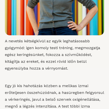
A nevetés kétségkívül az egyik leghatásosabb
gyógymód: igen komoly testi tréning, megmozgatja
egész keringésünket, fokozza a szívműködést,
kitágítja az ereket, és ezzel rövid időn belül
egyensúlyba hozza a vérnyomást.
Egy jó kis hahotázás közben a mellkas izmai
erőteljesen összehúzódnak, a hasüregben felgyorsul
a vérkeringés, javul a belső szervek oxigénellátása,
megnő a légzés intenzitása. A test többi izma