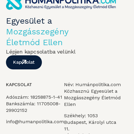
Egyesület a
Mozgásszegény
Életmód Ellen
Lépjen kapcsolatba velünkl
Kapcsolat
Név: Humánpolitika.com
KAPCSOLAT
Közhasznú Egyesület a
Adószám: 18258875-1-41
Mozgásszegény Életmód
Bankszámla: 11705008-
Ellen
29902152
Székhely: 1053
info@humanpolitika.com
Budapest, Károlyi utca
11.