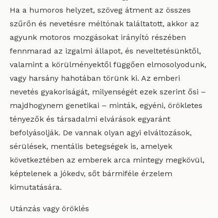
Ha a humoros helyzet, szöveg átment az összes
szűrőn és nevetésre méltónak találtatott, akkor az
agyunk motoros mozgásokat irányító részében
fennmarad az izgalmi állapot, és neveltetésünktől,
valamint a körülményektől függően elmosolyodunk,
vagy harsány hahotában törünk ki. Az emberi
nevetés gyakoriságát, milyenségét ezek szerint ősi –
majdhogynem genetikai – minták, egyéni, örökletes
tényezők és társadalmi elvárások egyaránt
befolyásolják. De vannak olyan agyi elváltozások,
sérülések, mentális betegségek is, amelyek
következtében az emberek arca mintegy megkövül,
képtelenek a jókedv, sőt bármiféle érzelem
kimutatására.
Utánzás vagy öröklés