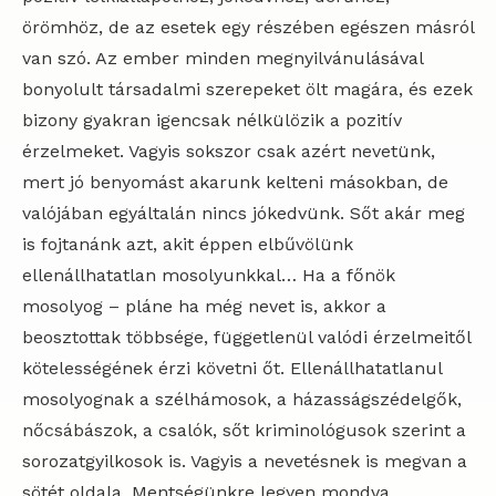
örömhöz, de az esetek egy részében egészen másról
van szó. Az ember minden megnyilvánulásával
bonyolult társadalmi szerepeket ölt magára, és ezek
bizony gyakran igencsak nélkülözik a pozitív
érzelmeket. Vagyis sokszor csak azért nevetünk,
mert jó benyomást akarunk kelteni másokban, de
valójában egyáltalán nincs jókedvünk. Sőt akár meg
is fojtanánk azt, akit éppen elbűvölünk
ellenállhatatlan mosolyunkkal… Ha a főnök
mosolyog – pláne ha még nevet is, akkor a
beosztottak többsége, függetlenül valódi érzelmeitől
kötelességének érzi követni őt. Ellenállhatatlanul
mosolyognak a szélhámosok, a házasságszédelgők,
nőcsábászok, a csalók, sőt kriminológusok szerint a
sorozatgyilkosok is. Vagyis a nevetésnek is megvan a
sötét oldala. Mentségünkre legyen mondva,