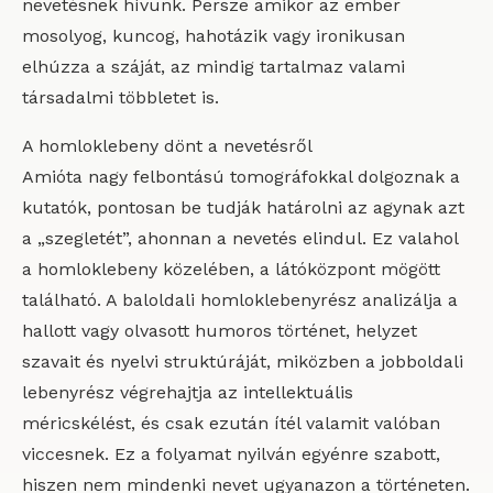
nevetésnek hívunk. Persze amikor az ember
mosolyog, kuncog, hahotázik vagy ironikusan
elhúzza a száját, az mindig tartalmaz valami
társadalmi többletet is.
A homloklebeny dönt a nevetésről
Amióta nagy felbontású tomográfokkal dolgoznak a
kutatók, pontosan be tudják határolni az agynak azt
a „szegletét”, ahonnan a nevetés elindul. Ez valahol
a homloklebeny közelében, a látóközpont mögött
található. A baloldali homloklebenyrész analizálja a
hallott vagy olvasott humoros történet, helyzet
szavait és nyelvi struktúráját, miközben a jobboldali
lebenyrész végrehajtja az intellektuális
méricskélést, és csak ezután ítél valamit valóban
viccesnek. Ez a folyamat nyilván egyénre szabott,
hiszen nem mindenki nevet ugyanazon a történeten.