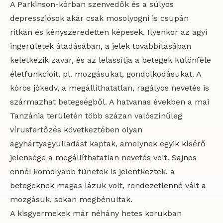
A Parkinson-kórban szenvedők és a súlyos
depressziósok akár csak mosolyogni is csupán
ritkán és kényszeredetten képesek. Ilyenkor az agyi
ingerületek átadásában, a jelek továbbításában
keletkezik zavar, és az lelassítja a betegek különféle
életfunkcióit, pl. mozgásukat, gondolkodásukat. A
kóros jókedv, a megállíthatatlan, ragályos nevetés is
származhat betegségből. A hatvanas években a mai
Tanzánia területén több százan valószínűleg
vírusfertőzés következtében olyan
agyhártyagyulladást kaptak, amelynek egyik kísérő
jelensége a megállíthatatlan nevetés volt. Sajnos
ennél komolyabb tünetek is jelentkeztek, a
betegeknek magas lázuk volt, rendezetlenné vált a
mozgásuk, sokan megbénultak.
A kisgyermekek már néhány hetes korukban