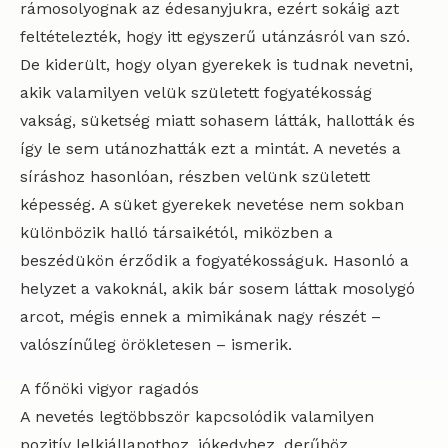
rámosolyognak az édesanyjukra, ezért sokáig azt
feltételezték, hogy itt egyszerű utánzásról van szó.
De kiderült, hogy olyan gyerekek is tudnak nevetni,
akik valamilyen velük született fogyatékosság
vakság, süketség miatt sohasem látták, hallották és
így le sem utánozhatták ezt a mintát. A nevetés a
síráshoz hasonlóan, részben velünk született
képesség. A süket gyerekek nevetése nem sokban
különbözik halló társaikétól, miközben a
beszédükön érződik a fogyatékosságuk. Hasonló a
helyzet a vakoknál, akik bár sosem láttak mosolygó
arcot, mégis ennek a mimikának nagy részét –
valószínűleg örökletesen – ismerik.
A főnöki vigyor ragadós
A nevetés legtöbbször kapcsolódik valamilyen
pozitív lelkiállapothoz, jókedvhez, derűhöz,