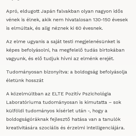
Apró, eldugott Japán falvakban olyan nagyon idős
vének is élnek, akik nem hivatalosan 130-150 évesek
is elmúltak, és alig néznek ki 60 évesnek.
Az elme ugyanis a saját testi megjelenésünket is
képes befolyásolni, ha megfelelő tudás birtokában
vagyunk, és elő tudjuk hívni az elménk erejét.
Tudományosan bizonyítva: a boldogság befolyásolja
életünk hosszát
A közelmúltban az ELTE Pozitív Pszichológia
Laboratóriuma tudományosan is kimutatta – sok
külföldi tudományos kísérlet után -, hogy a
boldogságóráknak fejlesztő hatása van a tanulók
kreativitására szociális és érzelmi intelligenciájára.