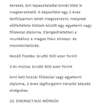
kereset, ám tapasztalattal ennél több is
megkereshető. A képesítést egy 2 éves
tanfolyamon lehet megszerezni, melynek
előfeltétele többek között egy egyetemi vagy
főiskolai diploma. Elengedhetetlen a
munkához a magas fokú stressz- és
monotóniatűrés.
Kezdő fizetés: bruttó 500 ezer forint
3 év múlva: bruttó 900 ezer forint
Ami kell hozzá: főiskolai vagy egyetemi
diploma, 2 éves légiforgalmi irányító képzés
elvégzése.
23. ENERGETIKAI MÉRNÖK