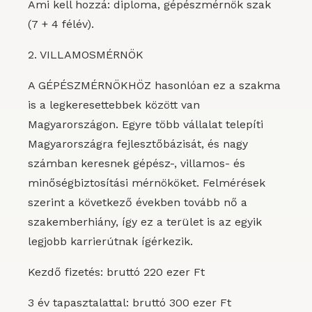
Ami kell hozzá: diploma, gépészmérnök szak
(7 + 4 félév).
2. VILLAMOSMÉRNÖK
A GÉPÉSZMÉRNÖKHÖZ hasonlóan ez a szakma
is a legkeresettebbek között van
Magyarországon. Egyre több vállalat telepíti
Magyarországra fejlesztőbázisát, és nagy
számban keresnek gépész-, villamos- és
minőségbiztosítási mérnököket. Felmérések
szerint a következő években tovább nő a
szakemberhiány, így ez a terület is az egyik
legjobb karrierútnak ígérkezik.
Kezdő fizetés: bruttó 220 ezer Ft
3 év tapasztalattal: bruttó 300 ezer Ft