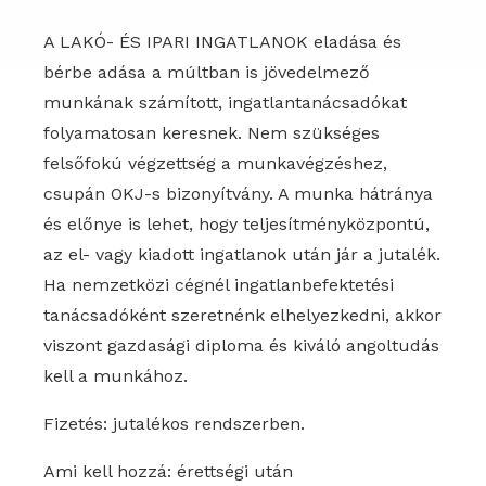
A LAKÓ- ÉS IPARI INGATLANOK eladása és
bérbe adása a múltban is jövedelmező
munkának számított, ingatlantanácsadókat
folyamatosan keresnek. Nem szükséges
felsőfokú végzettség a munkavégzéshez,
csupán OKJ-s bizonyítvány. A munka hátránya
és előnye is lehet, hogy teljesítményközpontú,
az el- vagy kiadott ingatlanok után jár a jutalék.
Ha nemzetközi cégnél ingatlanbefektetési
tanácsadóként szeretnénk elhelyezkedni, akkor
viszont gazdasági diploma és kiváló angoltudás
kell a munkához.
Fizetés: jutalékos rendszerben.
Ami kell hozzá: érettségi után