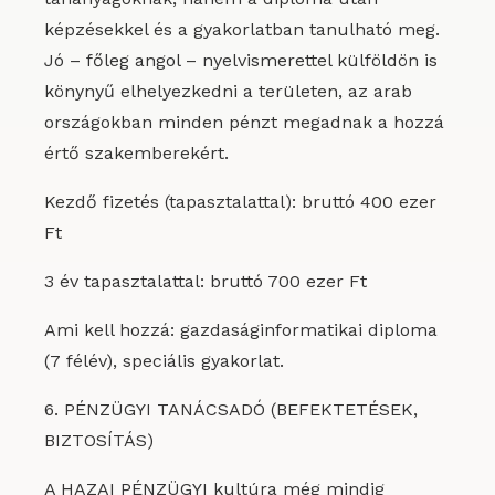
képzésekkel és a gyakorlatban tanulható meg.
Jó – főleg angol – nyelvismerettel külföldön is
könynyű elhelyezkedni a területen, az arab
országokban minden pénzt megadnak a hozzá
értő szakemberekért.
Kezdő fizetés (tapasztalattal): bruttó 400 ezer
Ft
3 év tapasztalattal: bruttó 700 ezer Ft
Ami kell hozzá: gazdaságinformatikai diploma
(7 félév), speciális gyakorlat.
6. PÉNZÜGYI TANÁCSADÓ (BEFEKTETÉSEK,
BIZTOSÍTÁS)
A HAZAI PÉNZÜGYI kultúra még mindig