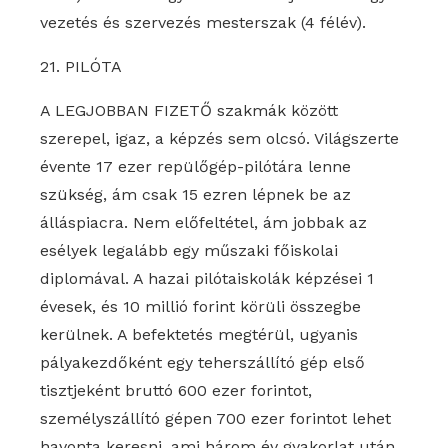
vezetés és szervezés mesterszak (4 félév).
21. PILÓTA
A LEGJOBBAN FIZETŐ szakmák között
szerepel, igaz, a képzés sem olcsó. Világszerte
évente 17 ezer repülőgép-pilótára lenne
szükség, ám csak 15 ezren lépnek be az
álláspiacra. Nem előfeltétel, ám jobbak az
esélyek legalább egy műszaki főiskolai
diplomával. A hazai pilótaiskolák képzései 1
évesek, és 10 millió forint körüli összegbe
kerülnek. A befektetés megtérül, ugyanis
pályakezdőként egy teherszállító gép első
tisztjeként bruttó 600 ezer forintot,
személyszállító gépen 700 ezer forintot lehet
havonta keresni, ami három év gyakorlat után