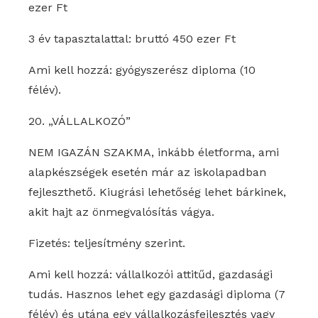
ezer Ft
3 év tapasztalattal: bruttó 450 ezer Ft
Ami kell hozzá: gyógyszerész diploma (10
félév).
20. „VÁLLALKOZÓ”
NEM IGAZÁN SZAKMA, inkább életforma, ami
alapkészségek esetén már az iskolapadban
fejleszthető. Kiugrási lehetőség lehet bárkinek,
akit hajt az önmegvalósítás vágya.
Fizetés: teljesítmény szerint.
Ami kell hozzá: vállalkozói attitűd, gazdasági
tudás. Hasznos lehet egy gazdasági diploma (7
félév) és utána egy vállalkozásfejlesztés vagy