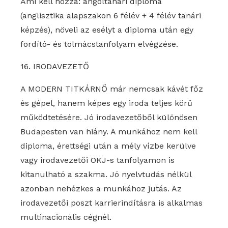
Ami kell hozzá: angoltanári diploma
(anglisztika alapszakon 6 félév + 4 félév tanári
képzés), növeli az esélyt a diploma után egy
fordító- és tolmácstanfolyam elvégzése.
16. IRODAVEZETŐ
A MODERN TITKÁRNŐ már nemcsak kávét főz
és gépel, hanem képes egy iroda teljes körű
működtetésére. Jó irodavezetőből különösen
Budapesten van hiány. A munkához nem kell
diploma, érettségi után a mély vízbe kerülve
vagy irodavezetői OKJ-s tanfolyamon is
kitanulható a szakma. Jó nyelvtudás nélkül
azonban nehézkes a munkához jutás. Az
irodavezetői poszt karrierindításra is alkalmas
multinacionális cégnél.