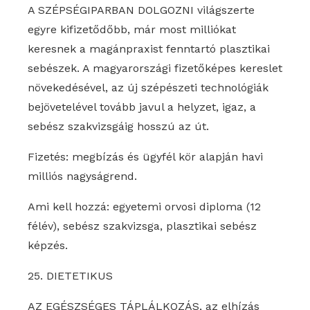
A SZÉPSÉGIPARBAN DOLGOZNI világszerte
egyre kifizetődőbb, már most milliókat
keresnek a magánpraxist fenntartó plasztikai
sebészek. A magyarországi fizetőképes kereslet
növekedésével, az új szépészeti technológiák
bejövetelével tovább javul a helyzet, igaz, a
sebész szakvizsgáig hosszú az út.
Fizetés: megbízás és ügyfél kör alapján havi
milliós nagyságrend.
Ami kell hozzá: egyetemi orvosi diploma (12
félév), sebész szakvizsga, plasztikai sebész
képzés.
25. DIETETIKUS
AZ EGÉSZSÉGES TÁPLÁLKOZÁS, az elhízás