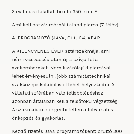
3 év tapasztalattal: bruttó 350 ezer Ft
Ami kell hozzá: mérnöki alapdiploma (7 félév).
4. PROGRAMOZÓ (JAVA, C++, C#, ABAP)
A KILENCVENES ÉVEK sztárszakmája, ami
némi visszaesés után újra szívja fel a
szakembereket. Nem kizárólag diplomával
lehet érvényesülni, jobb számítástechnikai
szakközépiskolából is el lehet helyezkedni. A
vállalati szférában való feljebblépéshez
azonban általában kell a felsőfokú végzettség.
A szakmában elengedhetetlen a folyamatos
önképzés és gyakorlás.
Kezdő fizetés Java programozóként: bruttó 300