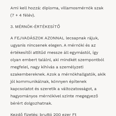
Ami kell hozzá: diploma, villamosmérnök szak
(7 + 4 félév).
3. MÉRNÖK-ÉRTÉKESÍTŐ
A FEJVADÁSZOK AZONNAL lecsapnak rájuk,
ugyanis nincsenek elegen. A mérnöki és az
értékesítői attitűd messze áll egymástól, így
olyan embert találni, aki mindkét szempontból
megfelel, nagy kihívás a személyzeti
szakembereknek. Azok a mérnökhallgatók, akik
jól kommunikálnak, könnyen építenek
kapcsolatot és szeretik a változatosságot, a
hagyományos mérnökivel szinte megegyező
bérért dolgozhatnak.
Kezdő fizetés: bruttó 200 ezer Ft