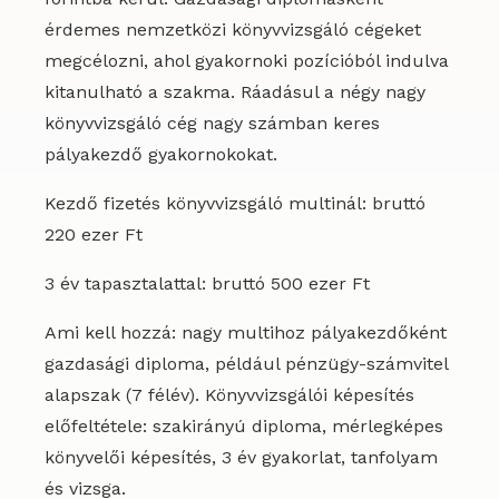
érdemes nemzetközi könyvvizsgáló cégeket
megcélozni, ahol gyakornoki pozícióból indulva
kitanulható a szakma. Ráadásul a négy nagy
könyvvizsgáló cég nagy számban keres
pályakezdő gyakornokokat.
Kezdő fizetés könyvvizsgáló multinál: bruttó
220 ezer Ft
3 év tapasztalattal: bruttó 500 ezer Ft
Ami kell hozzá: nagy multihoz pályakezdőként
gazdasági diploma, például pénzügy-számvitel
alapszak (7 félév). Könyvvizsgálói képesítés
előfeltétele: szakirányú diploma, mérlegképes
könyvelői képesítés, 3 év gyakorlat, tanfolyam
és vizsga.