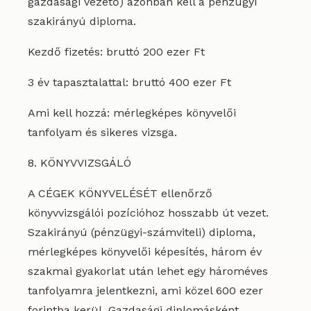
gazdasági vezető) azonban kell a pénzügyi
szakirányú diploma.
Kezdő fizetés: bruttó 200 ezer Ft
3 év tapasztalattal: bruttó 400 ezer Ft
Ami kell hozzá: mérlegképes könyvelői
tanfolyam és sikeres vizsga.
8. KÖNYVVIZSGÁLÓ
A CÉGEK KÖNYVELÉSÉT ellenőrző
könyvvizsgálói pozícióhoz hosszabb út vezet.
Szakirányú (pénzügyi-számviteli) diploma,
mérlegképes könyvelői képesítés, három év
szakmai gyakorlat után lehet egy hároméves
tanfolyamra jelentkezni, ami közel 600 ezer
forintba kerül. Gazdasági diplomásként