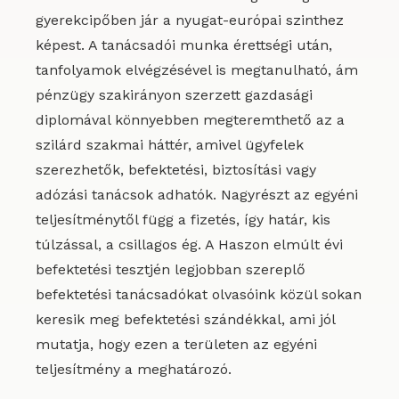
gyerekcipőben jár a nyugat-európai szinthez
képest. A tanácsadói munka érettségi után,
tanfolyamok elvégzésével is megtanulható, ám
pénzügy szakirányon szerzett gazdasági
diplomával könnyebben megteremthető az a
szilárd szakmai háttér, amivel ügyfelek
szerezhetők, befektetési, biztosítási vagy
adózási tanácsok adhatók. Nagyrészt az egyéni
teljesítménytől függ a fizetés, így határ, kis
túlzással, a csillagos ég. A Haszon elmúlt évi
befektetési tesztjén legjobban szereplő
befektetési tanácsadókat olvasóink közül sokan
keresik meg befektetési szándékkal, ami jól
mutatja, hogy ezen a területen az egyéni
teljesítmény a meghatározó.