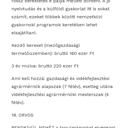
rossz befektetés e pálya mellett dönteni. A jó
nyelvtudás és a külföldi gyakorlat itt is sokat
számít, ezeket többek között nemzetközi
gyakornoki programok keretében lehet
elsajátítani.
Kezdő kereset (mezőgazdasági
termelőüzemben): bruttó 160 ezer Ft
3 év múlva: bruttó 220 ezer Ft
Ami kell hozzá: gazdasági és vidékfejlesztési
agrármérnök alapszak (7 félév), esetleg utána
vidékfejlesztési agrármérnöki mesterszak (4
félév).
18. ORVOS
RENDKÍVÜL NEHÉZ a tanulmányokat elvégezni,