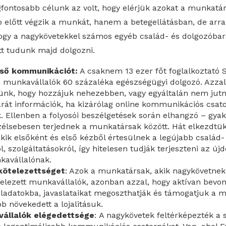
fontosabb célunk az volt, hogy elérjük azokat a munkatárs
előtt végzik a munkát, hanem a betegellátásban, de arra
ogy a nagykövetekkel számos egyéb család- és dolgozóbará
tt tudunk majd dolgozni.
első kommunikációt:
A csaknem 13 ezer főt foglalkoztató
munkavállalók 60 százaléka egészségügyi dolgozó. Azzal 
nk, hogy hozzájuk nehezebben, vagy egyáltalán nem jutna
rát információk, ha kizárólag online kommunikációs csat
 Ellenben a folyosói beszélgetések során elhangzó – gyak
zélsebesen terjednek a munkatársak között. Hát elkezdtü
akik elsőként és első kézből értesülnek a legújabb család
, szolgáltatásokról, így hitelesen tudják terjeszteni az új
avállalónak.
lkötelezettséget
: Azok a munkatársak, akik nagykövetnek
telezett munkavállalók, azonban azzal, hogy aktívan bevo
eladatokba, javaslataikat megoszthatják és támogatjuk a 
bb növekedett a lojalitásuk.
állalók elégedettsége
: A nagykövetek feltérképezték a 