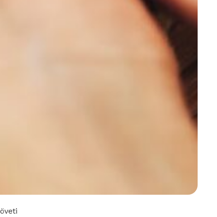
öveti