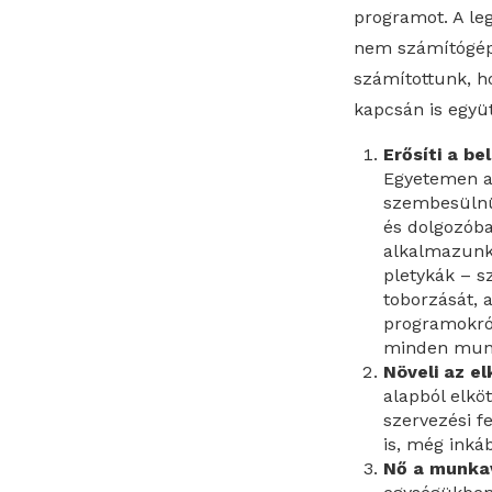
programot. A leg
nem számítógép 
számítottunk, h
kapcsán is együ
Erősíti a b
Egyetemen a 
szembesülnü
és dolgozóba
alkalmazunk.
pletykák – s
toborzását, 
programokról
minden munk
Növeli az e
alapból elkö
szervezési f
is, még inká
Nő a munkav