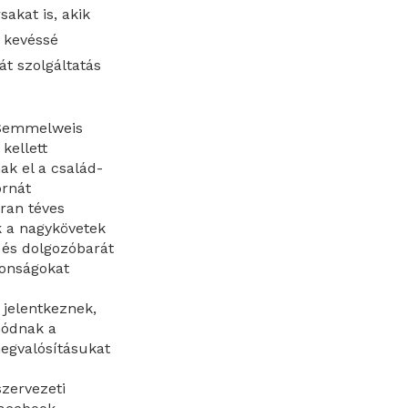
akat is, akik
 kevéssé
t szolgáltatás
 Semmelweis
kellett
k el a család-
ornát
ran téves
k a nagykövetek
- és dolgozóbarát
donságokat
 jelentkeznek,
nódnak a
megvalósításukat
szervezeti