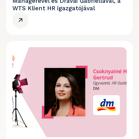
Managerével és Drávai Gabriellával, a
WTS Klient HR igazgatójával