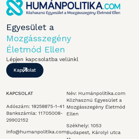
Egyesület a
Mozgásszegény
Életmód Ellen
Lépjen kapcsolatba velünkl
Kapcsolat
Név: Humánpolitika.com
KAPCSOLAT
Közhasznú Egyesület a
Adószám: 18258875-1-41
Mozgásszegény Életmód
Bankszámla: 11705008-
Ellen
29902152
Székhely: 1053
info@humanpolitika.com
Budapest, Károlyi utca