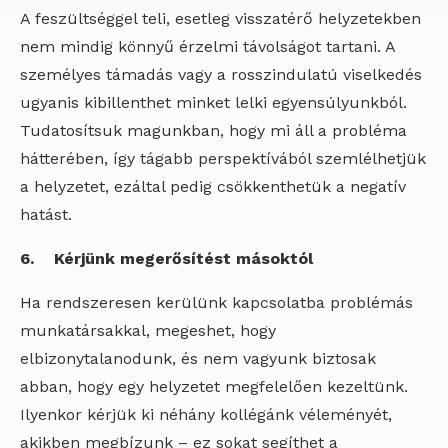
A feszültséggel teli, esetleg visszatérő helyzetekben
nem mindig könnyű érzelmi távolságot tartani. A
személyes támadás vagy a rosszindulatú viselkedés
ugyanis kibillenthet minket lelki egyensúlyunkból.
Tudatosítsuk magunkban, hogy mi áll a probléma
hátterében, így tágabb perspektívából szemlélhetjük
a helyzetet, ezáltal pedig csökkenthetük a negatív
hatást.
6. Kérjünk megerősítést másoktól
Ha rendszeresen kerülünk kapcsolatba problémás
munkatársakkal, megeshet, hogy
elbizonytalanodunk, és nem vagyunk biztosak
abban, hogy egy helyzetet megfelelően kezeltünk.
Ilyenkor kérjük ki néhány kollégánk véleményét,
akikben megbízunk – ez sokat segíthet a