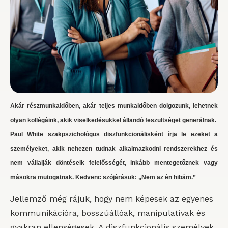
Akár részmunkaidőben, akár teljes munkaidőben dolgozunk, lehetnek
olyan kollégáink, akik viselkedésükkel állandó feszültséget generálnak.
Paul White szakpszichológus diszfunkcionálisként írja le ezeket a
személyeket, akik nehezen tudnak alkalmazkodni rendszerekhez és
nem vállalják döntéseik felelősségét, inkább mentegetőznek vagy
másokra mutogatnak. Kedvenc szójárásuk: „Nem az én hibám.”
Jellemző még rájuk, hogy nem képesek az egyenes
kommunikációra, bosszúállóak, manipulatívak és
gyakran ellenségesek. A diszfunkcionális személyek