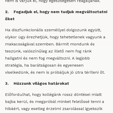
nem is várjuk el, hogy egészségesen reagáljanak.
2. Fogadjuk el, hogy nem tudjuk megváltoztatni
őket
Ha diszfunkcionális személlyel dolgozunk együtt,
olykor úgy érezhetjük, hogy tehetetlenek vagyunk a
makacsságával szemben. Bármit mondunk és
teszünk, valószínűleg az illető nem fog ránk
hallgatni és nem fog megváltozni. A legjobb
stratégia, ha barátságosan és egyenesen
viselkedünk, és nem is próbáljuk jó útra téríteni őt.
3. Húzzunk világos határokat
Előfordulhat, hogy kollégánk rossz döntései miatt
bajba kerül, és megpróbál minket felelőssé tenni a
hibáért, vagy esetleg érzelmi zsarolással igyekszik