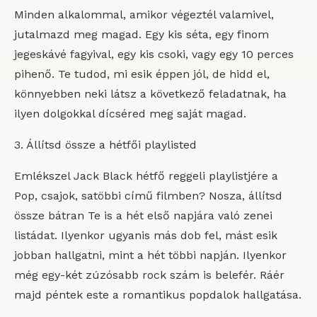
Minden alkalommal, amikor végeztél valamivel,
jutalmazd meg magad. Egy kis séta, egy finom
jegeskávé fagyival, egy kis csoki, vagy egy 10 perces
pihenő. Te tudod, mi esik éppen jól, de hidd el,
könnyebben neki látsz a következő feladatnak, ha
ilyen dolgokkal dícséred meg saját magad.
3. Állítsd össze a hétfői playlisted
Emlékszel Jack Black hétfő reggeli playlistjére a
Pop, csajok, satöbbi című filmben? Nosza, állítsd
össze bátran Te is a hét első napjára való zenei
listádat. Ilyenkor ugyanis más dob fel, mást esik
jobban hallgatni, mint a hét többi napján. Ilyenkor
még egy-két zúzósabb rock szám is belefér. Ráér
majd péntek este a romantikus popdalok hallgatása.