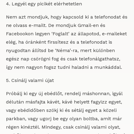
4. Legyél egy picikét elérhetetlen
Nem azt mondjuk, hogy kapcsold ki a telefonodat és
ne olvass e-mailt. De mondjuk Gmail-en és
Facebookon legyen ‘Foglalt’ az állapotod, e-maileket
elég, ha óránként firssítesz és a telefonodat is
nyugodtan állítsd be ‘Néma’-ra, mert különben
egész nap csörögni fog és csak telefonálgathatsz,
így nem nagyon fogsz tudni haladni a munkáddal.
5. Csinálj valami újat
Próbálj ki egy új ebédlőt, rendelj máshonnan, igyál
délután másfajta kávét, kávé helyett fagyizz egyet,
vagy ebédidőben szökj ki és sétálj egyet a közeli
parkban, vagy ugorj be egy olyan boltba, amit már
régen kinéztél. Mindegy, csak csinálj valami olyat,