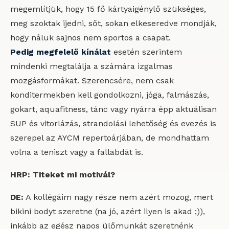
megemlítjük, hogy 15 fő kártyaigénylő szükséges,
meg szoktak ijedni, sőt, sokan elkeseredve mondják,
hogy náluk sajnos nem sportos a csapat.
Pedig megfelelő kínálat
esetén szerintem
mindenki megtalálja a számára izgalmas
mozgásformákat. Szerencsére, nem csak
konditermekben kell gondolkozni, jóga, falmászás,
gokart, aquafitness, tánc vagy nyárra épp aktuálisan
SUP és vitorlázás, strandolási lehetőség és evezés is
szerepel az AYCM repertoárjában, de mondhattam
volna a teniszt vagy a fallabdát is.
HRP: Titeket mi motivál?
DE:
A kollégáim nagy része nem azért mozog, mert
bikini bodyt szeretne (na jó, azért ilyen is akad ;)),
inkább az egész napos ülőmunkát szeretnénk