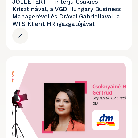
JÓLLÉTÉRT – interjú Csákics
Krisztinával, a VGD Hungary Business
Managerével és Drávai Gabriellával, a
WTS Klient HR igazgatójával