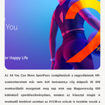
Az All You Can Move SportPass szolgáltatását a nagyvállalatok HR-
szakembereinek már nem kell bemutatni,a cég dolgozói 40 000
munkavállalót mozgatnak meg nap mint nap Magyarország 600
különböző sportlétesítményében, mindezt az íróasztal mögül. A
munkaidő leteltével azonban az AYCM-es srácok is kezükbe veszik a