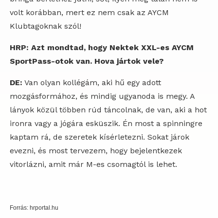
volt korábban, mert ez nem csak az AYCM
Klubtagoknak szól!
HRP: Azt mondtad, hogy Nektek XXL-es AYCM
SportPass-otok van. Hova jártok vele?
DE:
Van olyan kollégám, aki hű egy adott
mozgásformához, és mindig ugyanoda is megy. A
lányok közül többen rúd táncolnak, de van, aki a hot
ironra vagy a jógára esküszik. Én most a spinningre
kaptam rá, de szeretek kísérletezni. Sokat járok
evezni, és most tervezem, hogy bejelentkezek
vitorlázni, amit már M-es csomagtól is lehet.
Forrás: hrportal.hu