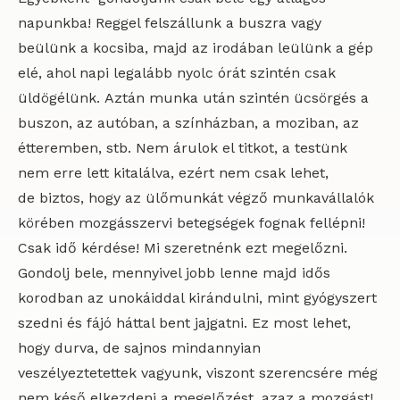
napunkba! Reggel felszállunk a buszra vagy
beülünk a kocsiba, majd az irodában leülünk a gép
elé, ahol napi legalább nyolc órát szintén csak
üldögélünk. Aztán munka után szintén ücsörgés a
buszon, az autóban, a színházban, a moziban, az
étteremben, stb. Nem árulok el titkot, a testünk
nem erre lett kitalálva, ezért nem csak lehet,
de biztos, hogy az ülőmunkát végző munkavállalók
körében mozgásszervi betegségek fognak fellépni!
Csak idő kérdése! Mi szeretnénk ezt megelőzni.
Gondolj bele, mennyivel jobb lenne majd idős
korodban az unokáiddal kirándulni, mint gyógyszert
szedni és fájó háttal bent jajgatni. Ez most lehet,
hogy durva, de sajnos mindannyian
veszélyeztetettek vagyunk, viszont szerencsére még
nem késő elkezdeni a megelőzést, azaz a mozgást!