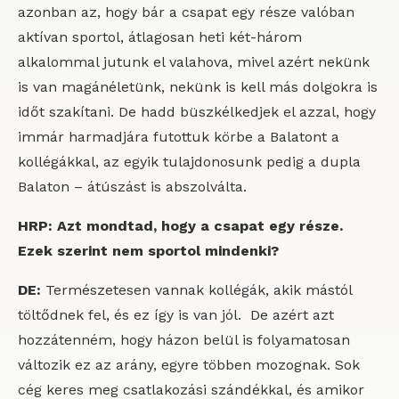
azonban az, hogy bár a csapat egy része valóban
aktívan sportol, átlagosan heti két-három
alkalommal jutunk el valahova, mivel azért nekünk
is van magánéletünk, nekünk is kell más dolgokra is
időt szakítani. De hadd büszkélkedjek el azzal, hogy
immár harmadjára futottuk körbe a Balatont a
kollégákkal, az egyik tulajdonosunk pedig a dupla
Balaton – átúszást is abszolválta.
HRP: Azt mondtad, hogy a csapat egy része.
Ezek szerint nem sportol mindenki?
DE:
Természetesen vannak kollégák, akik mástól
töltődnek fel, és ez így is van jól. De azért azt
hozzátenném, hogy házon belül is folyamatosan
változik ez az arány, egyre többen mozognak. Sok
cég keres meg csatlakozási szándékkal, és amikor