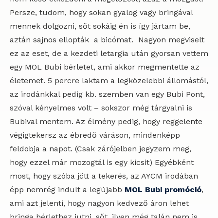
Persze, tudom, hogy sokan gyalog vagy bringával
mennek dolgozni, sőt sokáig én is így jártam be,
aztán sajnos ellopták a bicómat. Nagyon megviselt
ez az eset, de a kezdeti letargia után gyorsan vettem
egy MOL Bubi bérletet, ami akkor megmentette az
életemet. 5 percre laktam a legközelebbi állomástól,
az irodánkkal pedig kb. szemben van egy Bubi Pont,
szóval kényelmes volt – sokszor még tárgyalni is
Bubival mentem. Az élmény pedig, hogy reggelente
végigtekersz az ébredő váráson, mindenképp
feldobja a napot. (Csak zárójelben jegyzem meg,
hogy ezzel már mozogtál is egy kicsit) Egyébként
most, hogy szóba jött a tekerés, az AYCM irodában
épp nemrég indult a legújabb
MOL Bubi promóció
,
ami azt jelenti, hogy nagyon kedvező áron lehet
bringa bérlethez jutni, sőt, ilyen még talán nem is