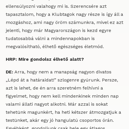
ellensúlyozni valahogy mi is. Szerencsére azt
tapasztalom, hogy a Klubtagok nagy része is így áll a
mozgáshoz, ami nagy öröm számunkra, mivel ez azt
jelenti, hogy már Magyarországon is kezd egyre
tudatosabbá válni a mindennapokban is
megvalósítható, élhető egészséges életmód.
HRP: Mire gondolsz élhető alatt?
DE:
Arra, hogy nem a manapság nagyon divatos
„Lépd át a határaidat!” szlogenre gyúrunk. Persze,
azt is lehet, de én arra szeretném felhívni a
figyelmet, hogy nem kell mindenkinek minden nap
valami állati nagyot alkotni. Már azzal is sokat
tehetünk magunkért, ha heti kétszer átmozgatjuk a
testünket, akár egy jó hangulatú csoportos órán.
Egyébként gondoljunk csak bele egy átlagos