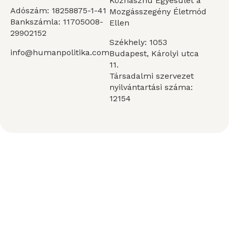
Közhasznú Egyesület a
Adószám: 18258875-1-41
Mozgásszegény Életmód
Bankszámla: 11705008-
Ellen
29902152
Székhely: 1053
info@humanpolitika.com
Budapest, Károlyi utca
11.
Társadalmi szervezet
nyilvántartási száma:
12154