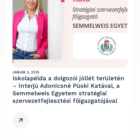
JANUÁR 2, 2025
Iskolapélda a dolgozói jóllét területén
– interjú Adonicsné Püski Katával, a
Semmelweis Egyetem stratégiai
szervezetfejlesztési főigazgatójával