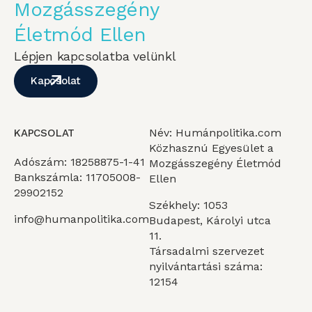
Mozgásszegény
Életmód Ellen
Lépjen kapcsolatba velünkl
Kapcsolat
Név: Humánpolitika.com
KAPCSOLAT
Közhasznú Egyesület a
Adószám: 18258875-1-41
Mozgásszegény Életmód
Bankszámla: 11705008-
Ellen
29902152
Székhely: 1053
info@humanpolitika.com
Budapest, Károlyi utca
11.
Társadalmi szervezet
nyilvántartási száma:
12154