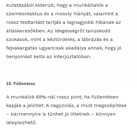
kutatásából kiderült, hogy a munkáltatók a
szemkontaktus és a mosoly hiányát, valamint a
rossz testtartást tartják a legnagyobb hibának az
álláskeresőkben. Az idegességről tanúskodó
szokások, mint a kéztördelés, a lábrázás és a
fejvakargatás ugyancsak akadálya annak, hogy jó
benyomást kelts az interjúztatóban.
15. Füllentesz
A munkálók 69%-nál rossz pont, ha füllentésen
kapják a jelöltet. A nagyzolás, a múlt megszépítése
– bármennyire is tűnhet jó ötletnek – könnyen
leleplezhető.