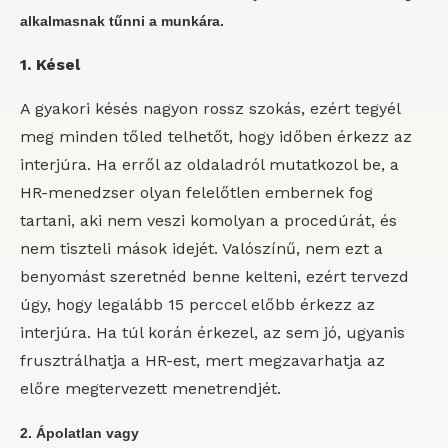
alkalmasnak tűnni a munkára.
1. Késel
A gyakori késés nagyon rossz szokás, ezért tegyél
meg minden tőled telhetőt, hogy időben érkezz az
interjúra. Ha erről az oldaladról mutatkozol be, a
HR-menedzser olyan felelőtlen embernek fog
tartani, aki nem veszi komolyan a procedúrát, és
nem tiszteli mások idejét. Valószínű, nem ezt a
benyomást szeretnéd benne kelteni, ezért tervezd
úgy, hogy legalább 15 perccel előbb érkezz az
interjúra. Ha túl korán érkezel, az sem jó, ugyanis
frusztrálhatja a HR-est, mert megzavarhatja az
előre megtervezett menetrendjét.
2. Ápolatlan vagy