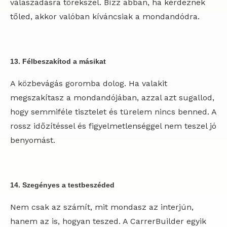
válaszadásra törekszel. Bízz abban, ha kérdeznek
tőled, akkor valóban kíváncsiak a mondandódra.
13. Félbeszakítod a másikat
A közbevágás goromba dolog. Ha valakit
megszakítasz a mondandójában, azzal azt sugallod,
hogy semmiféle tisztelet és türelem nincs benned. A
rossz időzítéssel és figyelmetlenséggel nem teszel jó
benyomást.
14. Szegényes a testbeszéded
Nem csak az számít, mit mondasz az interjún,
hanem az is, hogyan teszed. A CarrerBuilder egyik