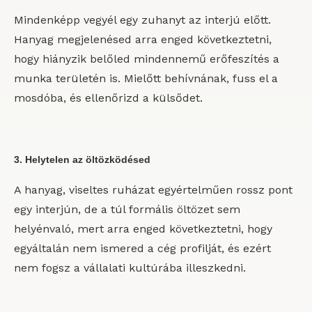
Mindenképp vegyél egy zuhanyt az interjú előtt.
Hanyag megjelenésed arra enged következtetni,
hogy hiányzik belőled mindennemű erőfeszítés a
munka területén is. Mielőtt behívnának, fuss el a
mosdóba, és ellenőrizd a külsődet.
3. Helytelen az öltözködésed
A hanyag, viseltes ruházat egyértelműen rossz pont
egy interjún, de a túl formális öltözet sem
helyénvaló, mert arra enged következtetni, hogy
egyáltalán nem ismered a cég profilját, és ezért
nem fogsz a vállalati kultúrába illeszkedni.