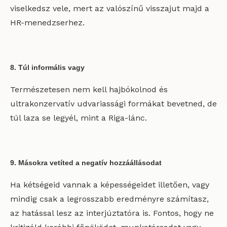
viselkedsz vele, mert az valószínű visszajut majd a
HR-menedzserhez.
8. Túl informális vagy
Természetesen nem kell hajbókolnod és
ultrakonzervatív udvariassági formákat bevetned, de
túl laza se legyél, mint a Riga-lánc.
9. Másokra vetíted a negatív hozzáállásodat
Ha kétségeid vannak a képességeidet illetően, vagy
mindig csak a legrosszabb eredményre számítasz,
az hatással lesz az interjúztatóra is. Fontos, hogy ne