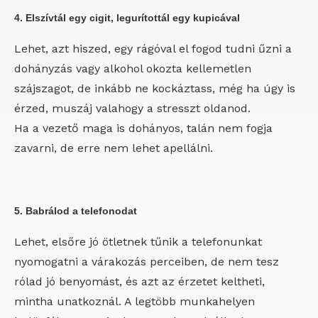
4. Elszívtál egy cigit, legurítottál egy kupicával
Lehet, azt hiszed, egy rágóval el fogod tudni űzni a
dohányzás vagy alkohol okozta kellemetlen
szájszagot, de inkább ne kockáztass, még ha úgy is
érzed, muszáj valahogy a stresszt oldanod.
Ha a vezető maga is dohányos, talán nem fogja
zavarni, de erre nem lehet apellálni.
5. Babrálod a telefonodat
Lehet, elsőre jó ötletnek tűnik a telefonunkat
nyomogatni a várakozás perceiben, de nem tesz
rólad jó benyomást, és azt az érzetet keltheti,
mintha unatkoznál. A legtöbb munkahelyen