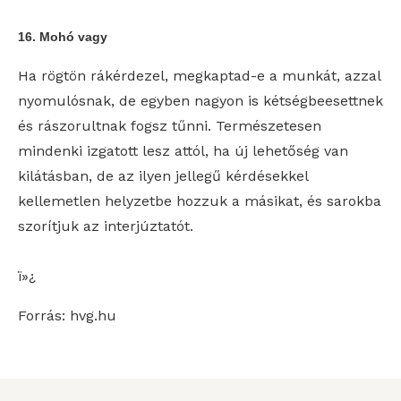
16. Mohó vagy
Ha rögtön rákérdezel, megkaptad-e a munkát, azzal
nyomulósnak, de egyben nagyon is kétségbeesettnek
és rászorultnak fogsz tűnni. Természetesen
mindenki izgatott lesz attól, ha új lehetőség van
kilátásban, de az ilyen jellegű kérdésekkel
kellemetlen helyzetbe hozzuk a másikat, és sarokba
szorítjuk az interjúztatót.
ï»¿
Forrás: hvg.hu