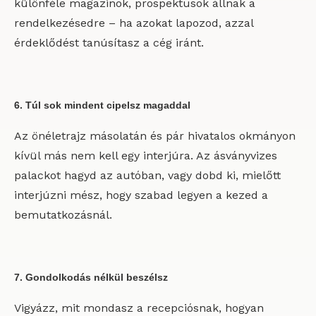
különféle magazinok, prospektusok állnak a
rendelkezésedre – ha azokat lapozod, azzal
érdeklődést tanúsítasz a cég iránt.
6. Túl sok mindent cipelsz magaddal
Az önéletrajz másolatán és pár hivatalos okmányon
kívül más nem kell egy interjúra. Az ásványvizes
palackot hagyd az autóban, vagy dobd ki, mielőtt
interjúzni mész, hogy szabad legyen a kezed a
bemutatkozásnál.
7. Gondolkodás nélkül beszélsz
Vigyázz, mit mondasz a recepciósnak, hogyan