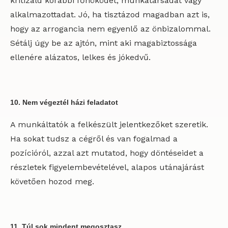
kritizáld korábbi főnöködet, munkatársadat vagy
alkalmazottadat. Jó, ha tisztázod magadban azt is,
hogy az arrogancia nem egyenlő az önbizalommal.
Sétálj úgy be az ajtón, mint aki magabiztossága
ellenére alázatos, lelkes és jókedvű.
10. Nem végeztél házi feladatot
A munkáltatók a felkészült jelentkezőket szeretik.
Ha sokat tudsz a cégről és van fogalmad a
pozícióról, azzal azt mutatod, hogy döntéseidet a
részletek figyelembevételével, alapos utánajárást
követően hozod meg.
11. Túl sok mindent megosztasz