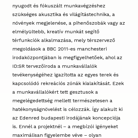
nyugodt és fókuszált munkavégzéshez
szükséges akusztika és világítástechnika, a
növények megjelenése, a pihenőszobák vagy az
elmélyültebb, kreatív munkát segítő
térfunkciók alkalmazása, mely térszervező
megoldások a BBC 2011-es manchesteri
irodaközpontjában is megfigyelhetőek, ahol az
ID:SR tervezőiroda a munkavállalók
tevékenységéhez igazította az egyes terek és
kapcsolódó rekreációs zónák kialakítását. Ezek
a munkavállalókért tett gesztusok a
megelégedettség mellett természetesen a
hatékonyságnövelést is célozzák. Így alakult ki
az Edenred budapesti irodájának koncepciója
is. Ennél a projektnél – a megbízói igényeket
maximálisan figyelembe véve – olyan