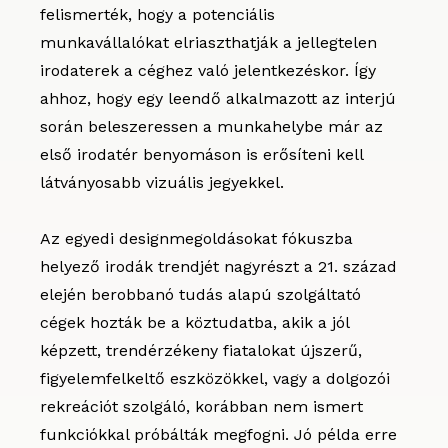
felismerték, hogy a potenciális
munkavállalókat elriaszthatják a jellegtelen
irodaterek a céghez való jelentkezéskor. Így
ahhoz, hogy egy leendő alkalmazott az interjú
során beleszeressen a munkahelybe már az
első irodatér benyomáson is erősíteni kell
látványosabb vizuális jegyekkel.
Az egyedi designmegoldásokat fókuszba
helyező irodák trendjét nagyrészt a 21. század
elején berobbanó tudás alapú szolgáltató
cégek hozták be a köztudatba, akik a jól
képzett, trendérzékeny fiatalokat újszerű,
figyelemfelkeltő eszközökkel, vagy a dolgozói
rekreációt szolgáló, korábban nem ismert
funkciókkal próbálták megfogni. Jó példa erre