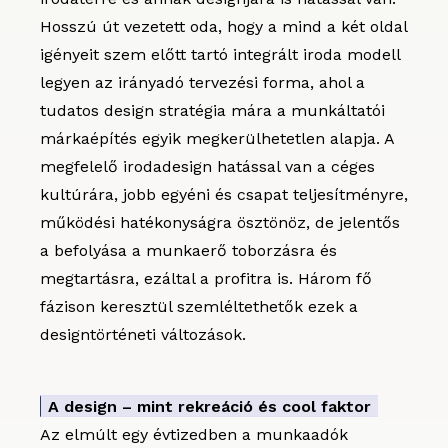
Hosszú út vezetett oda, hogy a mind a két oldal
igényeit szem előtt tartó integrált iroda modell
legyen az irányadó tervezési forma, ahol a
tudatos design stratégia mára a munkáltatói
márkaépítés egyik megkerülhetetlen alapja. A
megfelelő irodadesign hatással van a céges
kultúrára, jobb egyéni és csapat teljesítményre,
működési hatékonyságra ösztönöz, de jelentős
a befolyása a munkaerő toborzásra és
megtartásra, ezáltal a profitra is. Három fő
fázison keresztül szemléltethetők ezek a
designtörténeti változások.
A design – mint rekreáció és cool faktor
Az elmúlt egy évtizedben a munkaadók