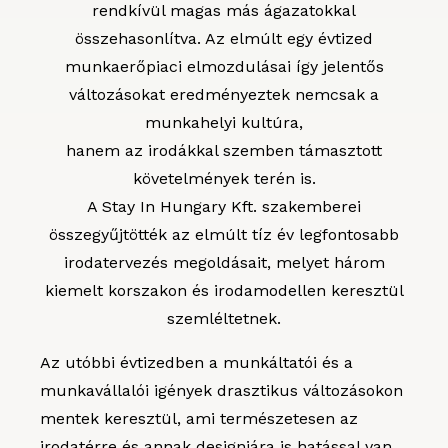
rendkívül magas más ágazatokkal
összehasonlítva. Az elmúlt egy évtized
munkaerőpiaci elmozdulásai így jelentős
változásokat eredményeztek nemcsak a
munkahelyi kultúra,
hanem az irodákkal szemben támasztott
követelmények terén is.
A Stay In Hungary Kft. szakemberei
összegyűjtötték az elmúlt tíz év legfontosabb
irodatervezés megoldásait, melyet három
kiemelt korszakon és irodamodellen keresztül
szemléltetnek.
Az utóbbi évtizedben a munkáltatói és a
munkavállalói igények drasztikus változásokon
mentek keresztül, ami természetesen az
irodatérre és annak designjára is hatással van.