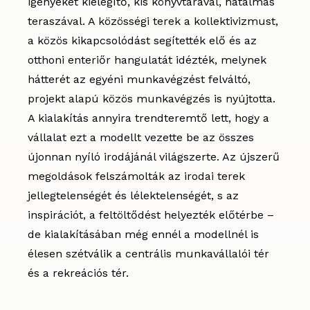
igényeket kielégítő, kis könyvtárával, hatalmas
teraszával. A közösségi terek a kollektivizmust,
a közös kikapcsolódást segítették elő és az
otthoni enteriőr hangulatát idézték, melynek
hátterét az egyéni munkavégzést felváltó,
projekt alapú közös munkavégzés is nyújtotta.
A kialakítás annyira trendteremtő lett, hogy a
vállalat ezt a modellt vezette be az összes
újonnan nyíló irodájánál világszerte. Az újszerű
megoldások felszámolták az irodai terek
jellegtelenségét és lélektelenségét, s az
inspirációt, a feltöltődést helyezték előtérbe –
de kialakításában még ennél a modellnél is
élesen szétválik a centrális munkavállalói tér
és a rekreációs tér.