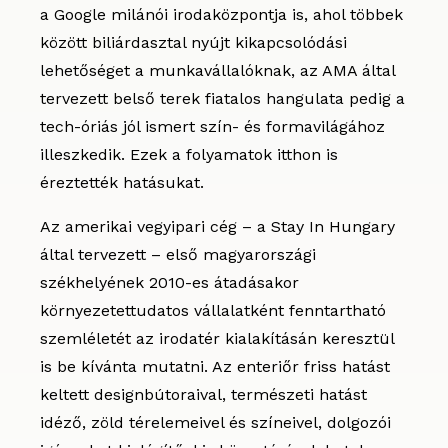
a Google milánói irodaközpontja is, ahol többek
között biliárdasztal nyújt kikapcsolódási
lehetőséget a munkavállalóknak, az AMA által
tervezett belső terek fiatalos hangulata pedig a
tech-óriás jól ismert szín- és formavilágához
illeszkedik. Ezek a folyamatok itthon is
éreztették hatásukat.
Az amerikai
vegyipari cég – a Stay In Hungary
által tervezett – első magyarországi
székhelyének 2010-es átadásakor
környezetettudatos vállalatként fenntartható
szemléletét az irodatér kialakításán keresztül
is be kívánta mutatni. Az enteriőr friss hatást
keltett designbútoraival, természeti hatást
idéző, zöld térelemeivel és színeivel, dolgozói