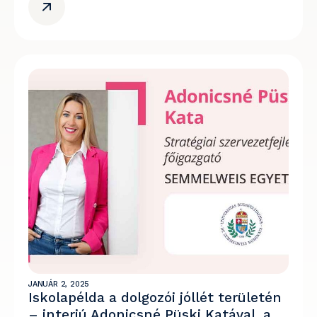
JANUÁR 2, 2025
Iskolapélda a dolgozói jóllét területén
– interjú Adonicsné Püski Katával, a