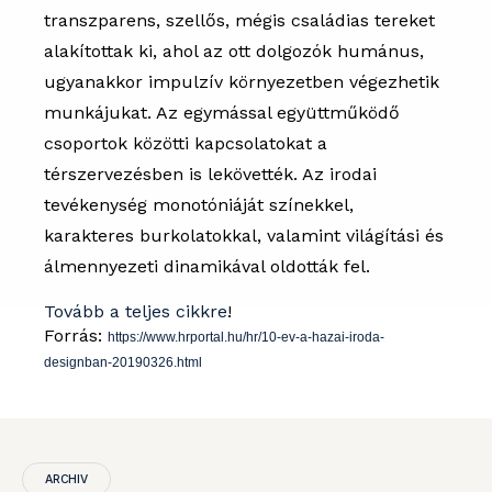
transzparens, szellős, mégis családias tereket
alakítottak ki, ahol az ott dolgozók humánus,
ugyanakkor impulzív környezetben végezhetik
munkájukat. Az egymással együttműködő
csoportok közötti kapcsolatokat a
térszervezésben is lekövették. Az irodai
tevékenység monotóniáját színekkel,
karakteres burkolatokkal, valamint világítási és
álmennyezeti dinamikával oldották fel.
Tovább a teljes cikkre
!
Forrás:
https://www.hrportal.hu/hr/10-ev-a-hazai-iroda-
designban-20190326.html
ARCHIV