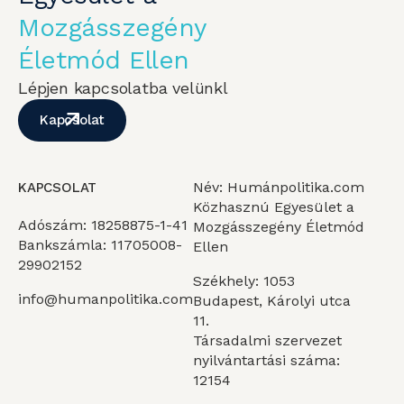
Mozgásszegény
Életmód Ellen
Lépjen kapcsolatba velünkl
Kapcsolat
Név: Humánpolitika.com
KAPCSOLAT
Közhasznú Egyesület a
Adószám: 18258875-1-41
Mozgásszegény Életmód
Bankszámla: 11705008-
Ellen
29902152
Székhely: 1053
info@humanpolitika.com
Budapest, Károlyi utca
11.
Társadalmi szervezet
nyilvántartási száma:
12154